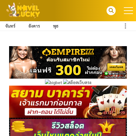
จันทร์
อังคาร
พุธ