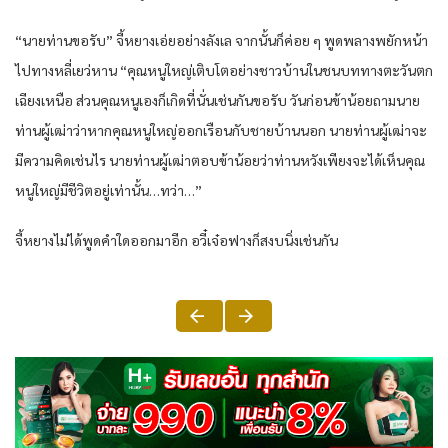
“นายท่านขอรับ” จี้หยางเอ่ยอย่างลังเล จากนั้นก็ค่อย ๆ พูดพลางพยักหน้า
ไปทางหลี่เยว่หาน “คุณหนูใหญ่เติบโตอย่างชาวบ้านในชนบททางตะวันตก
เฉียงเหนือ ส่วนคุณหนูเองก็เกิดที่นั่นเช่นกันขอรับ วันก่อนข้าน้อยถามนาย
ท่านผู้เฒ่าว่าหากคุณหนูใหญ่ออกเรือนกับชายบ้านนอก นายท่านผู้เฒ่าจะ
มีความคิดเช่นไร นายท่านผู้เฒ่าตอบข้าน้อยว่าท่านหวังเพียงจะได้เห็นคุณ
หนูใหญ่มีชีวิตอยู่เท่านั้น…ทว่า…”
จี้หยางไม่ได้พูดคำใดออกมาอีก อวี๋เจ๋อฟางก็สงบนิ่งเช่นกัน