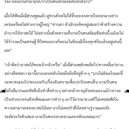
รอง หลิงฉวนก็จะไม่นับว่าเป็นพื้นที่ปลอดภัยอีกต่อไป”
เมื่อได้ฟังเมิ่งฉีฮ่วนพูดแล้ว มู่ชวนก็อดไม่ได้ที่จะถอนหายใจออกมาอย่าง
เคร่งเครียดไม่ต่างจากผู้ใหญ่ “ท่านอา ข้ามักจะคิดอยู่เสมอว่าข้าสร้างความ
ลำบากให้อาสะใภ้ ไม่อย่างนั้นด้วยความที่นางเป็นคนเข้มแข็งเช่นนี้ แม้จะไม่
ได้ร่ำรวยเป็นเศรษฐี ชีวิตของนางก็คงจะไม่ต้องมีเรื่องทุกข์ร้อนใจอยู่เช่นนี้
เลย”
“เจ้าคิดว่าอาสะใภ้ของเจ้ากลัวหรือ” เมิ่งฉีฮ่วนพยักพเยิดไปทางหลี่เยว่หาน
อย่างติดตลก เวลานี้นางนอนหลับโดยมีหลิงซีอยู่ข้าง ๆ “นางไม่ลังเลใจเลยที่
จะพาตนเองไปพบเจอกับเรื่องอันตรายเพื่อปกป้องคนอื่น นางเป็นคน
จิตใจดีมากและตัดสินใจทำสิ่งต่าง ๆ อย่างกล้าหาญด้วยตนเอง แม้ว่าอาจะ
เป็นห่วงนางจนต้องคิดแผนการต่าง ๆ เอาไว้มากมาย แต่ก็ไม่เคยสงสัยใน
ความสามารถของอาสะใภ้เลย นางไม่เคยทำสิ่งใดอย่างวู่วามและยัง
ระมัดระวังตัวเสมอ นางเป็นคนรอบคอบและหลักแหลมมาก”