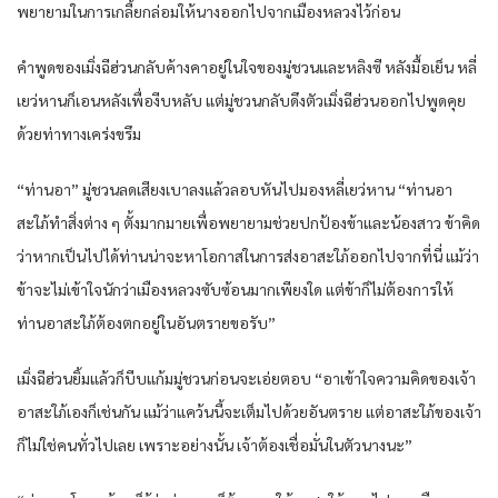
พยายามในการเกลี้ยกล่อมให้นางออกไปจากเมืองหลวงไว้ก่อน
คำพูดของเมิ่งฉีฮ่วนกลับค้างคาอยู่ในใจของมู่ชวนและหลิงซี หลังมื้อเย็น หลี่
เยว่หานก็เอนหลังเพื่องีบหลับ แต่มู่ชวนกลับดึงตัวเมิ่งฉีฮ่วนออกไปพูดคุย
ด้วยท่าทางเคร่งขรึม
“ท่านอา” มู่ชวนลดเสียงเบาลงแล้วลอบหันไปมองหลี่เยว่หาน “ท่านอา
สะใภ้ทำสิ่งต่าง ๆ ตั้งมากมายเพื่อพยายามช่วยปกป้องข้าและน้องสาว ข้าคิด
ว่าหากเป็นไปได้ท่านน่าจะหาโอกาสในการส่งอาสะใภ้ออกไปจากที่นี่ แม้ว่า
ข้าจะไม่เข้าใจนักว่าเมืองหลวงซับซ้อนมากเพียงใด แต่ข้าก็ไม่ต้องการให้
ท่านอาสะใภ้ต้องตกอยู่ในอันตรายขอรับ”
เมิ่งฉีฮ่วนยิ้มแล้วก็บีบแก้มมู่ชวนก่อนจะเอ่ยตอบ “อาเข้าใจความคิดของเจ้า
อาสะใภ้เองก็เช่นกัน แม้ว่าแคว้นนี้จะเต็มไปด้วยอันตราย แต่อาสะใภ้ของเจ้า
ก็ไม่ใช่คนทั่วไปเลย เพราะอย่างนั้น เจ้าต้องเชื่อมั่นในตัวนางนะ”