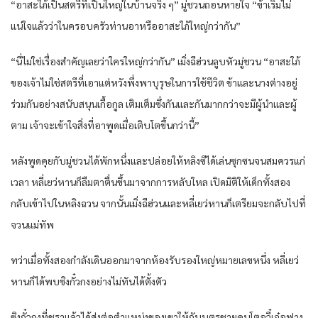
“อาสะใภ้เป็นสตรีที่เป็นใหญ่ในบ้านจริง ๆ” มู่ชวนถอนหายใจ “ข้าเริ่มไม่
แน่ใจแล้วว่าในครอบครัวท่านอาหรืออาสะใภ้ใหญ่กว่ากัน”
“นี่ไม่ใช่เรื่องสำคัญเลยว่าใครใหญ่กว่ากัน” เมิ่งฉีฮ่วนลูบหัวมู่ชวน “อาสะใภ้
ของเจ้าไม่ใช่สตรีที่เอาแต่หวังพึ่งพาบุรุษในการใช้ชีวิต ข้าและนางต่างอยู่
ร่วมกันอย่างสนับสนุนเกื้อกูล เติมเต็มซึ่งกันและกันมากกว่าจะมีผู้นำและผู้
ตาม เจ้าจะเข้าใจสิ่งที่อาพูดเมื่อเติบโตขึ้นกว่านี้”
หลังพูดคุยกับมู่ชวนได้พักหนึ่งและปล่อยให้หลิงซีได้เล่นซุกซนจนสมควรแก่
เวลา หลี่เยว่หานก็ลืมตาตื่นขึ้นมาจากการหลับใหล เปิดมิติให้เด็กทั้งสอง
กลับเข้าไปในหลิงฉวน จากนั้นเมิ่งฉีฮ่วนและหลี่เยว่หานก็เตรียมจะกลับไปที่
จวนแม่ทัพ
ทว่าเมื่อทั้งสองกำลังเดินออกมาจากห้องรับรองใหญ่หมายเลขหนึ่ง หลี่เยว่
หานก็ได้พบซิงกั๋วกงอย่างไม่ทันได้ตั้งตัว
ซิงกั๋วกงที่ชราแล้วได้ส่งต่อตำแหน่งของเขาให้กับบุตรชายคนโตอวี๋เจ๋อฟาง