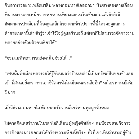
กินอาหารอย่างเพลิดเพลิน พลางถอนหายใจออกมา “ในช่วงสองสามเดือน
ที่ผ่านมา นอกเหนือจากหอฟ่านเทียนและเหวินเซียงเก๋อแล้วข้ายังมี
ภัตตาคารปาเซียนที่ต้องดูแลอีกด้วย หากข้าไปจากที่นี่ ใครจะดูแลการ
ค้าขายเหล่านี้เล่า ข้ารู้ว่าเจ้าไว้ใจผู้ดูแลร้านอวี้ แต่เขาก็ไม่สามารถจัดการงาน
หลายอย่างด้วยตัวคนเดียวได้”
“จวนแม่ทัพสามารถส่งคนไปช่วยได้…”
“เช่นนั้นทั้งเมืองหลวงจะได้รู้กันหมดว่าร้านเหล่านี้เป็นทรัพย์สินของข้าและ
เจ้า นี่มันแย่ยิ่งกว่าการเอาชีวิตมาทิ้งในเมืองหลวงเสียอีก” หลี่เยว่หานเม้มริม
ฝีปาก
เมิ่งฉีฮ่วนถอนหายใจ ต้องยอมรับว่าหลี่เยว่หานพูดถูกทั้งหมด
ไม่คาดคิดเลยว่าภายในเวลาไม่กี่เดือน ผู้หญิงตัวเล็ก ๆ คนนี้จะขยายกิจการ
การค้าของนางออกมาได้กว้างขวางเพียงนี้จริง ๆ ทั้งที่เขาเห็นว่านางอยู่ข้าง