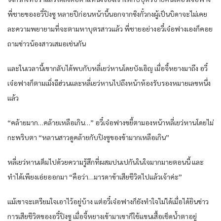
พี่ชายของอวี๋ปิงซู หลายปีก่อนหน้านี้นอกจากซิงกั๋วกงผู้เป็นบิดาจะไม่เคย
ละความพยายามที่จะตามหาบุตรสาวแล้ว พี่ชายอย่างอวี๋เจ๋อฟางเองก็คอย
ถามข่าวน้องสาวเสมอเช่นกัน
และในเวลานี้เขากลับได้พบกับหลี่เยว่หานโดยบังเอิญ เมื่อจี้หยางมาถึง อวี๋
เจ๋อฟางก็ตามเมิ่งฉีฮ่วนและหลี่เยว่หานไปถึงหน้าห้องรับรองหมายเลขหนึ่ง
แล้ว
“คล้ายมาก…คล้ายเหลือเกิน…” อวี๋เจ๋อฟางขยี้ตามองหน้าหลี่เยว่หานโดยไม่
กะพริบตา “หลานสาวดูคล้ายกับปิงซูของข้ามากเหลือเกิน”
หลี่เยว่หานเต็มไปด้วยความรู้สึกที่ผสมปนเปกันในใจมากมายตอนนี้ และ
ทำได้เพียงเอ่ยออกมา “คือว่า…มารดาข้าเสียชีวิตไปแล้วเจ้าค่ะ”
แม้เขาจะเตรียมใจเอาไว้อยู่บ้าง แต่อวี๋เจ๋อฟางก็ยังทำใจไม่ได้เมื่อได้ยินข่าว
การเสียชีวิตของอวี๋ปิงซู เมื่อจี้หยางเข้ามาเขาก็ใช้แขนเสื้อเช็ดน้ำตาอยู่