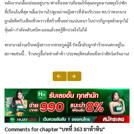
หลังจากเกลี้ยกล่อมอยู่นาน ฟางจื่อหลานก็ยอมให้คุณหนูหลานพยุงไปพัก
ที่เรือนในที่สุด หลี่เยว่หานไปดูเหล่าหญิงสาวที่ห้องรับรอง พบว่าพวกนาง
ถูกมัดติดกับเตียงชั่วคราวที่สร้างขึ้นอย่างแน่นหนา ในปากก็ถูกอุดด้วยจุกไม้
หุ้มผ้า กำลังหลับสนิท มองแล้วอดรู้สึกปวดใจไม่ได้
พวกนางล้วนเป็นหญิงสาวจากตระกูลผู้ดี บัดนี้กลับถูกทำร้ายจนตกอยู่ใน
สภาพเช่นนี้… ร้านหรูอี้เก๋อช่างต่ำช้า ประพฤติตนด้อยยิ่งกว่าสัตว์เดรัจฉาน!
Comments for chapter "บทที่ 363 ยาห้าหิน"