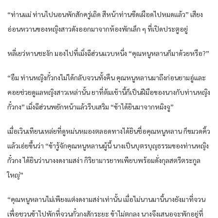
“ท่านแม่ ท่านไปนอนพักสักครู่เถิด สีหน้าท่านซีดเผือดไปหมดแล้ว” เสียง
อ่อนหวานของหญิงสาวดังออกมาจากห้องพักเล็ก ๆ ที่เปิดประตูอยู่
หลี่เยว่หานชะงัก มองไปที่เมิ่งฉีฮ่วนแวบหนึ่ง “คุณหนูหลานก็มาด้วยหรือ?”
“อืม ท่านหญิงกั๋วกงไม่ได้กลับจวนทั้งคืน คุณหนูหลานมาถึงก่อนยามอู่และ
คอยช่วยดูแลหญิงสาวเหล่านั้น ยาที่ต้มเช้านี้ก็เป็นฝีมือของนางกับท่านหญิง
กั๋วกง” เมิ่งฉีฮ่วนพยักหน้าแล้วรีบเสริม “ข้าได้ยินมาจากหมิงจู”
เมื่อเวินเทียนเหล่ยที่ดูหม่นหมองตลอดทางได้ยินชื่อคุณหนูหลาน ก็ขมวดคิ้ว
แล้วเอ่ยขึ้นว่า “ข้ารู้จักคุณหนูหลานผู้นี้ นางเป็นบุตรบุญธรรมของท่านหญิง
กั๋วกง ได้ยินว่านางงดงามสง่า กิริยามารยาทเพียบพร้อมดั่งกุลสตรีตระกูล
ใหญ่”
“คุณหนูหลานไม่เพียงแต่งดงามสง่าเท่านั้น เมื่อไม่นานมานี้นางยังมาที่จวน
เพื่อชวนข้าไปพักที่จวนกั๋วกงสักระยะ ข้าไม่ตกลง นางจึงเสนอจะพักอยู่ที่