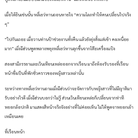
เมื่อได้ยินเช่นนั้น หลี่เยว่หานถอนหายใจ “ความโลภทำให้คนเปลี่ยนไปจริง
ๆ”
“ไปกันเถอะ เมื่อวานท่านป้าช่วยงานทั้งคืน แล้วยังยุ่งตั้งแต่เช้า คงเหนื่อย
มาก” เมิ่งฉีฮ่วนพูดพลางพยุงหลี่เยว่หานลุกขึ้นจากโต๊ะเครื่องแป้ง
สองสามีภรรยาและเวินเทียนเหล่ยออกจากเรือน มาถึงห้องรับรองที่เรือน
หน้าซึ่งเป็นที่พักชั่วคราวของหญิงสาวเหล่านั้น
ระหว่างทางหลี่เยว่หานถามเมิ่งฉีฮ่วนว่าจะจัดการกับหญิงสาวที่ไม่มีญาติมา
รับอย่างไรดี เมิ่งฉีฮ่วนบอกว่าไม่รู้ ส่วนเวินเทียนเหล่ยก็เปลี่ยนจากท่าที
หยอกล้อปกติ มาแสดงสีหน้าจริงจังอย่างที่ไม่ค่อยเห็น ไม่ได้พูดจาหยอกเย้า
เหมือนเคย
ที่เรือนหน้า