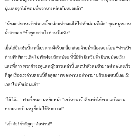
นุ่มและจุกไม้ ตอนนี้พวกนางหลับกันหมดแล้ว”
“น้องเยว่หาน เจ้าช่วยเกลี้ยกล่อมท่านแม่ให้ไปพักผ่อนทีเถิด” คุณหนูหลาน
น้ำตาคลอ “ข้าพูดอย่างไรท่านก็ไม่ฟัง”
เมื่อได้ยินเช่นนั้น หลี่เยว่หานจึงรีบเกลี้ยกล่อมด้วยน้ำเสียงอ่อนโยน “ท่านป้า
ท่านฟังพี่สาวเถิด ไปพักผ่อนสักหน่อย ที่นี่มีข้า มีเหวินจั๋ว มีนายน้อยเวิน
และพี่สาว พวกข้าจะดูแลหญิงสาวเหล่านี้ และนำตัวคนชั่วมาลงโทษโดยเร็ว
ที่สุด เรื่องเร่งด่วนตอนนี้คือสุขภาพของท่าน อย่าทรมานตัวเองเช่นนี้เลย ถึง
เวลาไปพักผ่อนแล้ว”
“ได้ ได้…” ฟางจื่อหลานพยักหน้า “เยว่หาน เจ้าต้องทำให้พวกเดรัจฉาน
ทรามจากร้านหรูอี้เก๋อได้รับกรรม!”
“เจ้าค่ะ! ข้าสัญญาต่อท่าน!”