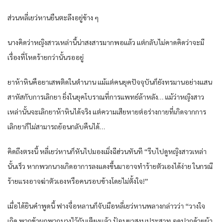
ส่วนหลี่เยว่หานยืนตะลึงอยู่ข้าง ๆ
นางคิดว่าหญิงสาวเหล่านี้น่าสงสารมากพอแล้ว แต่กลับไม่คาดคิดว่าจะมี
เรื่องที่โหดร้ายกว่านั้นรออยู่
ยาห้าหินคือยาเสพติดในตำนาน แม้แต่คนยุคปัจจุบันก็ยังทรมานอย่างแสน
สาหัสกับการเลิกยา ยิ่งในยุคโบราณที่การแพทย์ล้าหลัง… แม้ว่าหญิงสาว
เหล่านั้นจะเลิกยาห้าหินได้จริง แต่ความเสียหายต่อร่างกายที่เกิดจากการ
เลิกยาก็ไม่สามารถย้อนกลับคืนได้…
คิดถึงตรงนี้ หลี่เยว่หานก็หันไปมองเมิ่งฉีฮ่วนทันที “รีบไปดูหญิงสาวเหล่า
นั้นเร็ว หากพวกนางเกิดอาการลงแดงขึ้นมาอาจทำร้ายตัวเองได้ง่าย ในกรณี
ร้ายแรงอาจฆ่าตัวเองหรือคนรอบข้างโดยไม่ตั้งใจ!”
เมื่อได้ยินคำพูดนี้ ฟางจื่อหลานก็จับมือหลี่เยว่หานพลางกล่าวว่า “วางใจ
เถิด พวกข้าผูกพวกนางไว้กับเตียงแล้ว ป้อนยาสงบประสาท อุดปากด้วยผ้า