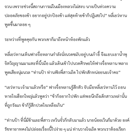
จวน เพราะช่วงนี้สถานการณ์ในเมืองหลวงไม่สงบ นางเป็นห่วงความ
ปลอดภัยของข้า อยากอยู่ปกป้องข้า แต่สุดท้ายข้าก็ปฏิเสธไป” หลี่เยว่หาน
พูดขึ้นมาลอย ๆ
ระหว่างที่พูดคุยกัน พวกเขาก็มาถึงหน้าห้องพักแล้ว
หลี่เยว่หานเห็นฟางจื่อหลานกำลังนั่งนวดขมับอยู่บนเก้าอี้ จึงแอบเอาน้ำพุ
จิตวิญญาณมาแตะที่นิ้วมือ แล้วเดินเข้าไปนวดศีรษะให้ฟางจื่อหลาน พลาง
พูดเสียงนุ่มนวล “ท่านป้า ท่านฟังพี่สาวเถิด ไปพักสักหน่อยนะเจ้าคะ”
“เยว่หาน เจ้ามาแล้วหรือ” ฟางจื่อหลานรู้สึกตัว จับมือหลี่เยว่หานไว้ ถอน
หายใจเฮือกใหญ่แล้วพูดว่า “ข้าก็อยากไปพัก แต่พอนึกถึงเด็กสาวเหล่านั้น
ที่ถูกรังแก ข้าก็รู้สึกปวดใจเหลือเกิน”
“ท่านป้า ที่นี่มีข้าและพี่สาว เหวินจั๋วก็กลับมาแล้ว นายน้อยเวินก็มาด้วย องค์
รัชทายาทคงไม่ปล่อยเรื่องนี้ไปง่าย ๆ แน่ ท่านวางใจเถิด พวกเราต้องเรียก