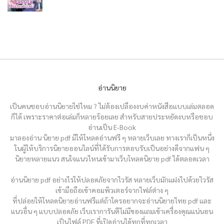
อ่านนิยาย
เป็นคนชอบอ่านนิยายใช่ไหม ? ไม่ต้องเปลืองงบค่าหนังสือแบบเล่มตลอด
ก็ได้ เพราะราคาต่อเล่มก็หลายร้อยเลย สำหรับสายประหยัดงบหรือชอบ
อ่านเป็น E-Book
มาลองอ่าน นิยาย pdf มีให้โหลดอ่านฟรี ๆ หลายเว็บเลย ทางเราก็เป็นหนึ่ง
ในผู้ให้บริการนิยายออนไลน์ที่ได้รับการตอบรับเป็นอย่างดีจากแฟน ๆ
นิยายหลายแนว สนใจแนวไหนเข้ามาเว็บโหลดนิยาย pdf ได้ตลอดเวลา
อ่านนิยาย pdf อย่างไรให้ปลอดภัยจากไวรัส หลายเว็บมักแฝงไปด้วยไวรัส
เข้ามือถือเข้าคอมพิวเตอร์จากไฟล์ต่าง ๆ
ที่ปล่อยให้โหลดนิยายอ่านฟรีแต่ถ้าใครอยากจะอ่านนิยายไทย pdf และ
แนวอื่น ๆ แบบปลอดภัย เว็บเราการันตีไม่มีของแถมเข้าเครื่องคุณแน่นอน
เป็นไฟล์ PDF ที่เปิดอ่านได้ทุกที่ทุกเวลา