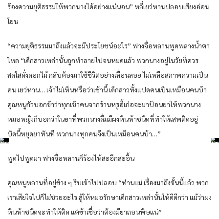
ร้องความยุติธรรมให้พวกนางได้อย่างแน่นอน” หลี่เยว่หานปลอบเสียงอ่อน
โยน
“ความยุติธรรมมาถึงแล้วจะมีประโยชน์อะไร” ฟางจื่อหลานพูดพลางน้ำตา
ไหล “เด็กสาวเหล่านั้นถูกทำลายไปจนหมดแล้ว พวกนางอยู่ในวัยที่ควร
สดใสดั่งดอกไม้ กลับต้องมาใช้ชีวิตอย่างเลื่อนลอย ไม่เหลือสภาพความเป็น
คน เยว่หาน… เจ้าไม่เห็นหรือว่าเช้านี้ เด็กสาวทั้งแปดคนเป็นเหมือนคนบ้า
คุณหนูกัวบอกข้าว่าทุกเช้าคนจากร้านหรูอี้เก๋อจะมาป้อนยาให้พวกนาง
หมอหญิงก็บอกว่าในยาที่พวกนางดื่มมีผงหินห้าชนิดที่ทำให้เสพติดอยู่
บัดนี้หยุดยาทันที พวกนางทุกคนจึงเป็นเหมือนคนบ้า…”
พูดไปพูดมา ฟางจื่อหลานก็ร้องไห้สะอึกสะอื้น
คุณหนูหลานที่อยู่ข้าง ๆ รีบเข้าไปปลอบ “ท่านแม่ เรื่องมาถึงขั้นนี้แล้ว พวก
เราเสียใจไปก็ไม่ช่วยอะไร สู้ให้หมอรักษาเด็กสาวเหล่านั้นให้ดีดีกว่า แม้ว่าผง
หินห้าชนิดจะทำให้ติด แต่ข้าเชื่อว่าต้องมียาถอนพิษแน่”