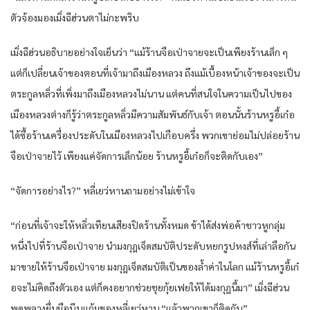
ตัวจ้องมองเมิ่งฉีฮ่วนตาไม่กะพริบ
เมิ่งฉีฮ่วนอธิบายอย่างใจเย็นว่า “แม้ร้านจือเป่าจายจะเป็นเพียงร้านเล็ก ๆ
แต่ก็เปลี่ยนเจ้าของตอนที่เจ้ามาถึงเมืองหลวง ถึงแม้เบื้องหน้าเจ้าของจะเป็น
ตระกูลหลิ่วที่เพิ่งมาถึงเมืองหลวงไม่นาน แต่คนที่สนใจในความเป็นไปของ
เมืองหลวงต่างก็รู้ว่าตระกูลหลิ่วมีความสัมพันธ์กับเจ้า ตอนนั้นร้านหรูอี้เก๋อ
ได้ซื้อร้านเครื่องประดับในเมืองหลวงไปเกือบครึ่ง พวกเขาย่อมไม่ปล่อยร้าน
จือเป่าจายไว้ เพียงแค่จัดการเล็กน้อย ร้านหรูอี้เก๋อก็จะติดกับเอง”
“จัดการอย่างไร?” หลี่เยว่หานถามอย่างไม่เข้าใจ
“ก่อนที่เจ้าจะให้หลิ่วเทียนเสียงปิดร้านทั้งหมด ข้าได้ส่งพ่อค้าชาวหูกลุ่ม
หนึ่งไปที่ร้านจือเป่าจาย นำมงกุฎเจ็ดสมบัติประดับหยกรูปหงส์ที่เล่าลือกัน
มาขายให้ร้านจือเป่าจาย มงกุฎเจ็ดสมบัติเป็นของล้ำค่าในโลก แม้ร้านหรูอี้เก๋
อจะไม่คิดถึงตัวเอง แต่ก็คงอยากช่วยชุยกุ้ยเฟยให้ได้มงกุฎนี้มา” เมิ่งฉีฮ่วน
พูดพลางยื่นมือบีบแก้มของหลี่เยว่หาน “แล้วพวกเขาก็ติดกับ”