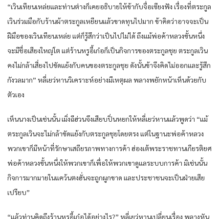
“เวินเทียนเหล่ยและท่านต่างก็เคยอธิบายให้ข้ากับจื่อเซียงฟัง เรื่องที่ตระกูล
เวินร่วมมือกับร้านผ้าตระกูลเหยียนแล้วขาดทุนไปมาก ข้าคิดว่าอาจจะเป็น
ฝีมือของเวินเทียนเหล่ย แต่ก็รู้สึกว่าเป็นไปไม่ได้ ถึงแม้พ่อค้าหลวงขั้นหนึ่ง
จะมีชื่อเสียงใหญ่โต แต่ร้านหรูอี้เก๋อก็เป็นกิจการของตระกูลชุย ตระกูลเวิน
คงไม่กล้าเสี่ยงไปขัดแย้งกับคนของตระกูลชุย ดังนั้นข้าจึงคิดไม่ออกและรู้สึก
กังวลมาก” หลี่เยว่หานวิเคราะห์อย่างมีเหตุผล พลางพยักหน้าเห็นด้วยกับ
ตัวเอง
เห็นนางเป็นเช่นนั้น เมิ่งฉีฮ่วนจึงเสียบปิ่นหยกให้หลี่เยว่หานแล้วพูดว่า “แม้
ตระกูลเวินจะไม่กล้าขัดแย้งกับตระกูลชุยโดยตรง แต่ในฐานะพ่อค้าหลวง
พวกเขาก็มีหน้าที่รักษาเสถียรภาพทางการค้า ฮ่องเต้พระราชทานเกียรติยศ
พ่อค้าหลวงขั้นหนึ่งให้พวกเขาก็เพื่อให้พวกเขาดูแลระบบการค้า มิเช่นนั้น
กิจการมากมายในแคว้นตงฮั่นจะถูกผูกขาด และประชาชนจะเป็นฝ่ายเสีย
เปรียบ”
“แล้วท่านคิดถึงร้านหรูอี้เก๋อได้อย่างไร?” หลี่เยว่หานเปลี่ยนเรื่อง พลางหัน