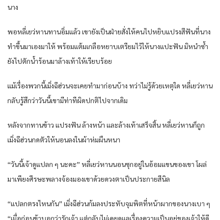
นาง
พอหลี่เยว่หานทานอิ่มแล้ว เขายังเป็นฝ่ายสั่งให้คนไปหยิบแปรงสีฟันที่นาง
ทำขึ้นมาเองมาให้ พร้อมแต้มเกลือหยาบเตรียมไว้ให้นางแปะฟัน มิหนำซ้ำ
ยังไปตักน้ำร้อนมาล้างเท้าให้เรียบร้อย
แม้เรื่องพวกนี้เมิ่งฉีฮ่วนจะเคยทำมาก่อนบ้าง ทว่าไม่รู้ด้วยเหตุใด หลี่เยว่หาน
กลับรู้สึกว่าวันนี้เขามีท่าทีผิดปกติไปจากเดิม
หลังจากทานข้าว แปรงฟัน ล้างหน้า และล้างเท้าเสร็จสิ้น หลี่เยว่หานก็ถูก
เมิ่งฉีฮ่วนกดตัวให้นอนลงในผ้าห่มผืนหนา
“วันนี้เจ้าดูแปลก ๆ นะคะ” หลี่เยว่หานนอนซุกอยู่ในอ้อมแขนของเขา โผล่
มาเพียงศีรษะพลางจ้องมองเขาด้วยดวงตาเป็นประกายสีนิล
“แปลกตรงไหนกัน” เมิ่งฉีฮ่วนก้มลงประทับจุมพิตที่หน้าผากของนางเบา ๆ
“เมื่อก่อนข้าบอกว่ารักเจ้า แต่กลับไม่เคยดูแลเรื่องความเป็นอยู่ของเจ้าให้ดี