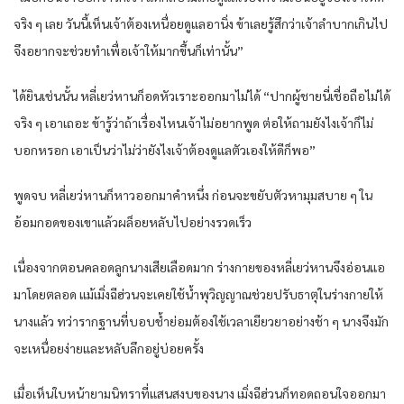
จริง ๆ เลย วันนี้เห็นเจ้าต้องเหนื่อยดูแลอานิ่ง ข้าเลยรู้สึกว่าเจ้าลำบากเกินไป
จึงอยากจะช่วยทำเพื่อเจ้าให้มากขึ้นก็เท่านั้น”
ได้ยินเช่นนั้น หลี่เยว่หานก็อดหัวเราะออกมาไม่ได้ “ปากผู้ชายนี่เชื่อถือไม่ได้
จริง ๆ เอาเถอะ ข้ารู้ว่าถ้าเรื่องไหนเจ้าไม่อยากพูด ต่อให้ถามยังไงเจ้าก็ไม่
บอกหรอก เอาเป็นว่าไม่ว่ายังไงเจ้าต้องดูแลตัวเองให้ดีก็พอ”
พูดจบ หลี่เยว่หานก็หาวออกมาคำหนึ่ง ก่อนจะขยับตัวหามุมสบาย ๆ ใน
อ้อมกอดของเขาแล้วผล็อยหลับไปอย่างรวดเร็ว
เนื่องจากตอนคลอดลูกนางเสียเลือดมาก ร่างกายของหลี่เยว่หานจึงอ่อนแอ
มาโดยตลอด แม้เมิ่งฉีฮ่วนจะเคยใช้น้ำพุวิญญาณช่วยปรับธาตุในร่างกายให้
นางแล้ว ทว่ารากฐานที่บอบช้ำย่อมต้องใช้เวลาเยียวยาอย่างช้า ๆ นางจึงมัก
จะเหนื่อยง่ายและหลับลึกอยู่บ่อยครั้ง
เมื่อเห็นใบหน้ายามนิทราที่แสนสงบของนาง เมิ่งฉีฮ่วนก็ทอดถอนใจออกมา