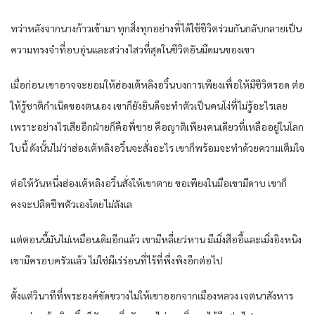
ทว่าหลังจากนางก้าวเข้ามา ทุกสิ่งทุกอย่างที่ได้ใช้ชีวิตร่วมกันกลับกลายเป็น
ความทรงจำที่อบอุ่นและสว่างไสวที่สุดในชีวิตอันมืดมนของเขา
เมื่อก่อน เขาอาจจะยอมให้ฮ่องเต้หลิงอวิ๋นบงการเพียงเพื่อให้มีชีวิตรอด ต่อ
ให้รู้ชาติกำเนิดของตนเอง เขาก็ยังยินดีจะทำตัวเป็นคนโง่ที่ไม่รู้อะไรเลย
เพราะอย่างไรเสียอีกฝ่ายก็คือพี่ชาย คือญาติเพียงคนเดียวที่เหลืออยู่ในโลก
ใบนี้ ดังนั้นไม่ว่าฮ่องเต้หลิงอวิ๋นจะสั่งอะไร เขาก็พร้อมจะทำด้วยความเต็มใจ
ต่อให้วันหนึ่งฮ่องเต้หลิงอวิ๋นสั่งให้เขาตาย ขอเพียงในมือเขามีดาบ เขาก็
คงจะปลิดชีพตัวเองโดยไม่ลังเล
แต่ตอนนี้มันไม่เหมือนเดิมอีกแล้ว เขามีหลี่เยว่หาน มีเมิ่งสืออี้และเมิ่งอิงหนิง
เขามีครอบครัวแล้ว ไม่ใช่ผีเร่ร่อนที่ไร้ที่พึ่งพิงอีกต่อไป
ตั้งแต่วินาทีที่พระองค์ขัดขวางไม่ให้เขาออกจากเมืองหลวง เจตนาสังหาร