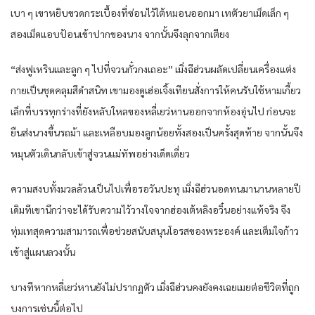
เบา ๆ เขาหยิบขวดกระเบื้องที่ซ่อนไว้ใต้หมอนออกมา เทตัวยาเม็ดเล็ก ๆ
สองเม็ดแอบป้อนเข้าปากของนาง จากนั้นจึงลุกจากเตียง
“ส่งฟูเหรินและลูก ๆ ไปที่จวนกั๋วกงเถอะ” เมิ่งฉีฮ่วนผลัดเปลี่ยนเครื่องแต่ง
กายเป็นชุดคลุมสีดำสนิท เขามองดูเฮ่อเจิ้งเทียนสั่งการให้คนรับใช้หามเกี้ยว
เล็กที่บรรทุกร่างที่ยังหลับใหลของหลี่เยว่หานออกจากห้องอุ่นไป ก่อนจะ
ยืนส่งนางขึ้นรถม้า และเหลือบมองลูกน้อยทั้งสองเป็นครั้งสุดท้าย จากนั้นจึง
หมุนตัวเดินกลับเข้าสู่จวนแม่ทัพอย่างเด็ดเดี่ยว
ความสงบทั้งมวลล้วนเป็นไปเพื่อรอวันปะทุ เมิ่งฉีฮ่วนอดทนมานานหลายปี
เดิมทีเขานึกว่าจะได้รับความไว้วางใจจากฮ่องเต้หลิงอวิ๋นอย่างแท้จริง จึง
ทุ่มเทสุดความสามารถเพื่อช่วยสนับสนุนโอรสของพระองค์ และเต็มใจก้าว
เข้าสู่แผนลวงนั้น
บางทีหากหลี่เยว่หานยังไม่ปรากฏตัว เมิ่งฉีฮ่วนคงยังคงเฉยเมยต่อชีวิตที่ถูก
บงการเช่นนี้ต่อไป