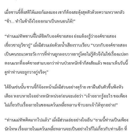
เมื่อซานจี๋ตั้งสติได้และก้มลงมอง เขาก็ต้องสะดุ้งสุดตัวด้วยความหวาดกลัว
“ข้า… ทำไมข้าถึงไอออกมาเป็นหนอนได้!”
“ท่านแม่ทัพซานจี๋ใกล้ชิดกับองค์ชายสอง ย่อมต้องรู้ว่าองค์ชายสอง
เชี่ยวชาญวิชากู่” เมิ่งฉีฮ่วนเอ่ยด้วยน้ำเสียงราบเรียบ “บวกกับองค์ชายสอง
เป็นคนระแวดระวัง การที่ท่านถูกลอบวางยากู่โดยไม่รู้ตัวจึงไม่ใช่เรื่องแปลก
ตอนแรกที่องค์ชายสามบอกว่าท่านป่วยหนักข้าก็สงสัยแล้ว พอมาเห็นวันนี้
ดูท่าท่านจะถูกวางกู่จริงๆ”
ได้ยินเช่นนั้น ซานจี๋ก็จ้องหน้าเมิ่งฉีฮ่วนอย่างดุร้าย เขาฝืนยันตัวขึ้นพิงหัว
เตียง หอบหายใจอย่างหนักหน่วงก่อนจะเอ่ยว่า “เจ้าอยากรู้อะไร ขอเพียง
ไม่เกี่ยวกับเรื่องภายในของแคว้นเหลี่ยหลาน ข้าบอกเจ้าได้ทุกอย่าง!”
“ท่านแม่ทัพคิดมากไปแล้ว” เมิ่งฉีฮ่วนเอ่ยอย่างใจเย็น “ยามนี้ท่านเป็นเพียง
นักโทษ เรื่องภายในแคว้นเหลี่ยหลานจะเป็นอย่างไรก็ไม่เกี่ยวกับท่านอีก ที่