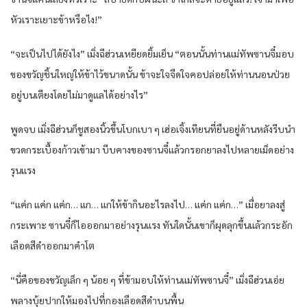
หัวเราะเยาะข้าหรือไง!”
“จะเป็นไปได้ยังไง” เมิ่งฉีฮ่วนเหยียดยิ้มเย็น “ตอนนั้นท่านแม่ทัพซานจี๋มอบ
ของขวัญชิ้นใหญ่ให้ข้าไว้ขนาดนั้น ข้าจะใจจืดใจคอปล่อยให้ท่านนอนป่วย
อยู่บนเตียงโดยไม่มาดูแลได้อย่างไร”
พูดจบ เมิ่งฉีฮ่วนก็ชูสองนิ้วขึ้นโบกเบา ๆ เฮ่อเจิ้งเทียนที่ยืนอยู่ด้านหลังรีบนำ
ขวดกระเบื้องก้าวเข้ามา บีบคางของซานจี๋แล้วกรอกยาลงไปหลายเม็ดอย่าง
รุนแรง
“แค่ก แค่ก แค่ก… แก… แกให้ข้ากินอะไรลงไป… แค่ก แค่ก…” เมื่อยาลงสู่
กระเพาะ ซานจี๋ก็ไอออกมาอย่างรุนแรง ทันใดนั้นเขาก็ผุดลุกขึ้นแล้วกระอัก
เลือดสีดำออกมาคำโต
“นี่คือของขวัญเล็ก ๆ น้อย ๆ ที่ข้ามอบให้ท่านแม่ทัพซานจี๋” เมิ่งฉีฮ่วนเอ่ย
พลางบุ้ยปากให้มองไปที่กองเลือดสีดำบนพื้น