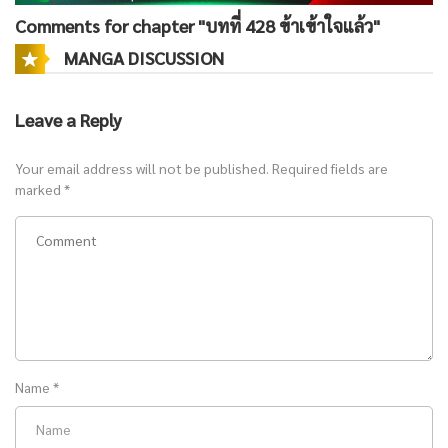
Comments for chapter "บทที่ 428 ข้าเข้าใจแล้ว"
MANGA DISCUSSION
Leave a Reply
Your email address will not be published.
Required fields are
marked
*
Name
*