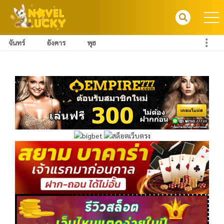
จันทร์
อังคาร
พุธ