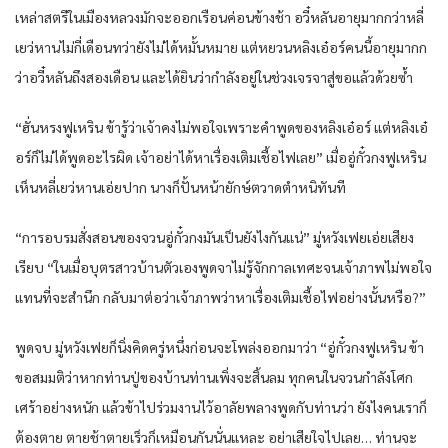
เหล่าสตรีในเมืองหลวงมักจะออกเรือนค่อนข้างช้า อวี๋หลันอายุมากกว่าหลี่
เยว่หานไม่กี่เดือนทว่ายังไม่ได้หมั้นหมาย แต่หยวนหลิงเอ๋อร์คนนี้อายุมากก
ว่าอวี๋หลันถึงสองเดือน และได้ยินว่ากำลังอยู่ในช่วงเจรจาสู่ขอแล้วด้วยซ้ำ
“ฮั่นหรงฟูเหริน ข้ารู้ว่าเจ้าคงไม่พอใจเพราะคำพูดของหลิงเอ๋อร์ แต่หลิงเอ๋
อร์ก็ไม่ได้พูดอะไรผิด เจ้าอย่าได้หาเรื่องเติมเชื้อไฟเลย” เมื่ออู่กั๋วกงฟูเหริน
เห็นหลี่เยว่หานเอ่ยปาก นางก็ปั้นหน้ายักษ์ตวาดตำหนิทันที
“การอบรมสั่งสอนของจวนอู่กั๋วกงมันเป็นยังไงกันแน่” มู่หวังเฟยเอ่ยเสียง
เรียบ “ในเมื่อบุตรสาวบ้านตัวเองพูดจาไม่รู้จักกาลเทศะจนเจ้าภาพไม่พอใจ
แทนที่จะสำนึก กลับมาต่อว่าเจ้าภาพว่าหาเรื่องเติมเชื้อไฟอย่างนั้นหรือ?”
พูดจบ มู่หวังเฟยก็นิ่งคิดครู่หนึ่งก่อนจะโพล่งออกมาว่า “อู่กั๋วกงฟูเหริน ข้า
ขอสมมติว่าหากท่านปู่ของบ้านท่านเพิ่งจะสิ้นลม ทุกคนในจวนกำลังโศก
เศร้าอย่างหนัก แล้วข้าไปร่วมงานไว้อาลัยพลางพูดกับท่านว่า ยังไงคนเราก็
ต้องตาย ตายช้าตายเร็วก็เหมือนกันนั่นแหละ อย่าเสียใจไปเลย… ท่านจะ