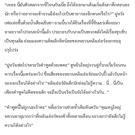
“เหอะ นี่มันตัวตลกจากที่ไหนกันเนี่ย ถึงได้ออกมาเต้นแร้งเต้นกาคึกคะนอง
นัก หรือว่าอยากจะเข้าจวนฉีอ๋องไปเป็นชายารองอีกคนหรือไร?” มู่หวัง
เฟยเอ่ยขึ้นด้วยน้ำเสียงเย็นชา ยามนี้นางได้ยินเรื่องที่จี้ซินเยว่เพิ่งจะมา
อาละวาดไปก่อนหน้านี้แล้ว ประกอบกับนางเป็นพวกคลั่งไคล้เรื่องซุบซิบ
เป็นทุนเดิม ย่อมมองความคิดเล็กคิดน้อยของหยวนหลิงเอ๋อร์ออกทะลุ
ปรุโปร่ง
“มู่หวังเฟยโปรดระวังคำพูดด้วยเพคะ” ฮูหยินใหญ่จวนอู่กั๋วกงเริ่มร้อนรน
หากเรื่องนี้แพร่ออกไป ชื่อเสียงของหยวนหลิงเอ๋อร์ย่อมป่นปี้ แล้ววันหน้า
จะออกเรือนได้อย่างไร! “หลิงเอ๋อร์ยังเด็กนักย่อมไม่รู้ความ… นี่… นี่เป็น
เพียงคำพูดไม่คิดของเด็ก จะถือเป็นจริงเป็นจังได้อย่างไรกัน…”
“คำพูดนี้ไม่ถูกนะเจ้าคะ” หลี่เยว่หานช่วยซ้ำเติมทันควัน “คุณหนูใหญ่
หยวนอายุมากกว่าพี่หลันเอ๋อร์ของข้าตั้งหลายเดือน จะบอกว่ายังเด็กไม่รู้
ความได้อย่างไร”