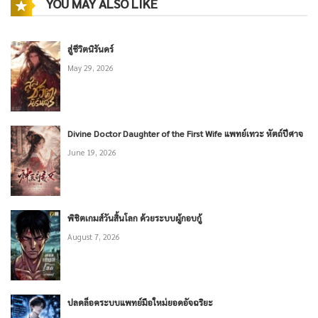
YOU MAY ALSO LIKE
สู่ชีวิตนิรันดร์
May 29, 2026
Divine Doctor Daughter of the First Wife แพทย์เทวะ หัตถ์ปีศาจ
June 19, 2026
พิชิตเกมส์วันสิ้นโลก ด้วยระบบผู้กอบกู้
August 7, 2026
ปลดล็อคระบบแพทย์มือใหม่ยอดอัจฉริยะ