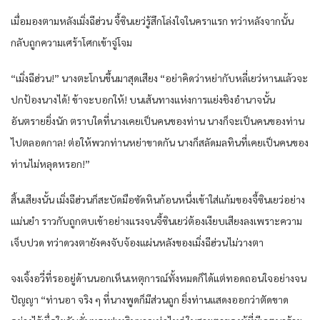
เมื่อมองตามหลังเมิ่งฉีฮ่วน จี้ซินเยว่รู้สึกโล่งใจในคราแรก ทว่าหลังจากนั้น
กลับถูกความเศร้าโศกเข้าจู่โจม
“เมิ่งฉีฮ่วน!” นางตะโกนขึ้นมาสุดเสียง “อย่าคิดว่าหย่ากับหลี่เยว่หานแล้วจะ
ปกป้องนางได้! ข้าจะบอกให้! บนเส้นทางแห่งการแย่งชิงอำนาจนั้น
อันตรายยิ่งนัก ตราบใดที่นางเคยเป็นคนของท่าน นางก็จะเป็นคนของท่าน
ไปตลอดกาล! ต่อให้พวกท่านหย่าขาดกัน นางก็สลัดมลทินที่เคยเป็นคนของ
ท่านไม่หลุดหรอก!”
สิ้นเสียงนั้น เมิ่งฉีฮ่วนก็สะบัดมือซัดหินก้อนหนึ่งเข้าใส่แก้มของจี้ซินเยว่อย่าง
แม่นยำ ราวกับถูกตบเข้าอย่างแรงจนจี้ซินเยว่ต้องเงียบเสียงลงเพราะความ
เจ็บปวด ทว่าดวงตายังคงจับจ้องแผ่นหลังของเมิ่งฉีฮ่วนไม่วางตา
จงเจิ้งอวี่ที่รออยู่ด้านนอกเห็นเหตุการณ์ทั้งหมดก็ได้แต่ทอดถอนใจอย่างจน
ปัญญา “ท่านอา จริง ๆ ที่นางพูดก็มีส่วนถูก ยิ่งท่านแสดงออกว่าตัดขาด