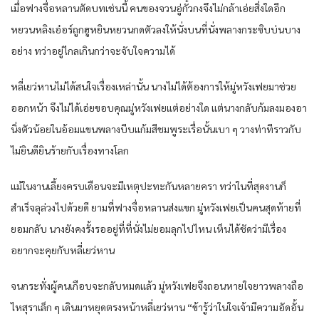
เมื่อฟางจื่อหลานตัดบทเช่นนี้ คนของจวนอู่กั๋วกงจึงไม่กล้าเอ่ยสิ่งใดอีก
หยวนหลิงเอ๋อร์ถูกฮูหยินหยวนกดตัวลงให้นั่งบนที่นั่งพลางกระซิบบ่นบาง
อย่าง ทว่าอยู่ไกลเกินกว่าจะจับใจความได้
หลี่เยว่หานไม่ได้สนใจเรื่องเหล่านั้น นางไม่ได้ต้องการให้มู่หวังเฟยมาช่วย
ออกหน้า จึงไม่ได้เอ่ยขอบคุณมู่หวังเฟยแต่อย่างใด แต่นางกลับก้มลงมองอา
นิ่งตัวน้อยในอ้อมแขนพลางบีบแก้มสีชมพูระเรื่อนั้นเบา ๆ วางท่าทีราวกับ
ไม่ยินดียินร้ายกับเรื่องทางโลก
แม้ในงานเลี้ยงครบเดือนจะมีเหตุปะทะกันหลายครา ทว่าในที่สุดงานก็
สำเร็จลุล่วงไปด้วยดี ยามที่ฟางจื่อหลานส่งแขก มู่หวังเฟยเป็นคนสุดท้ายที่
ยอมกลับ นางยังคงรั้งรออยู่ที่ที่นั่งไม่ยอมลุกไปไหน เห็นได้ชัดว่ามีเรื่อง
อยากจะคุยกับหลี่เยว่หาน
จนกระทั่งผู้คนเกือบจะกลับหมดแล้ว มู่หวังเฟยจึงถอนหายใจยาวพลางถือ
ไหสุราเล็ก ๆ เดินมาหยุดตรงหน้าหลี่เยว่หาน “ข้ารู้ว่าในใจเจ้ามีความอัดอั้น