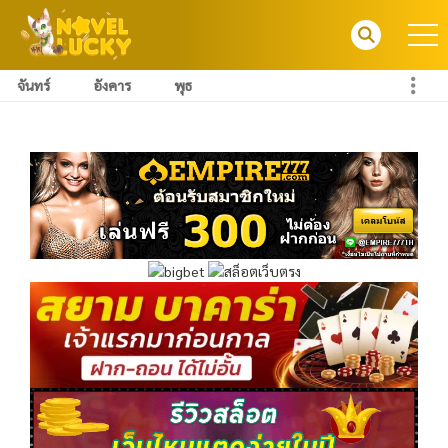
จันทร์
อังคาร
พุธ