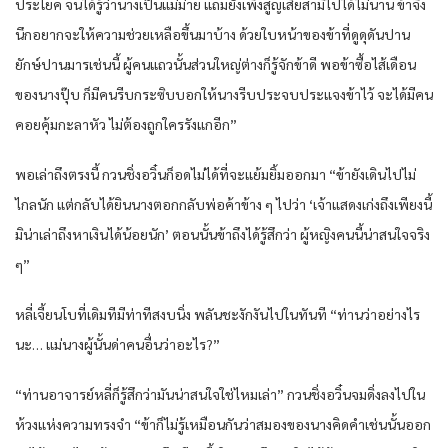
ประโยค จนได้รู้ว่านางเป็นแม่ม่าย แถมยังเพิ่งสูญเสียสามีไปได้ไม่นาน ข้าจึง
นึกอยากจะให้ความช่วยเหลือขึ้นมาบ้าง ด้วยใบหน้าของข้าที่ดูดุดันปาน
ยักษ์ปานมารเช่นนี้ ผู้คนแถวนั้นส่วนใหญ่ต่างก็รู้จักข้าดี พอข้าซื้อไส้เดือน
ของนางปุ๊บ ก็มีคนรีบกระซิบบอกให้นางรีบประจบประแจงข้าไว้ จะได้มีคน
คอยคุ้มกะลาหัว ไม่ต้องถูกใครรังแกอีก”
พอเล่าถึงตรงนี้ กวนชิ่งอวิ๋นก็อดไม่ได้ที่จะแย้มยิ้มออกมา “ข้ายังเดินไปไม่
ไกลนัก แต่กลับได้ยินนางตอกกลับพ่อค้าข้าง ๆ ไปว่า ‘เจ้าแสดงเก่งถึงเพียงนี้
มิน่าเล่าถึงหาเงินได้น้อยนัก’ ตอนนั้นข้าถึงได้รู้สึกว่า ผู้หญิงคนนี้น่าสนใจจริง
ๆ”
หลี่เจี้ยนโบที่เดิมทีมีท่าทีสงบนิ่ง พลันชะงักงันไปในทันที “ท่านว่าอย่างไร
นะ… แม่นางผู้นั้นด่าคนอื่นว่าอะไร?”
“ท่านอาจารย์หลี่ก็รู้สึกว่ามันน่าสนใจใช่ไหมเล่า” กวนชิ่งอวิ๋นจมดิ่งลงไปใน
ห้วงแห่งความทรงจำ “ข้าก็ไม่รู้เหมือนกันว่าสมองของนางคิดคำเช่นนั้นออก