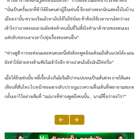
“นั่นเป็นครั้งแรกที่ข้าได้ยินคนด่าผู้อื่นเช่นนี้ อีกอย่างพวกนักแสดงงิ้วในบ้าน
เมืองเรานั้น ความจริงแล้วหาเงินได้ไม่ใช่น้อย ข้าต้องใช้เวลานานโขกว่าจะ
เข้าใจว่านางคงจะเยาะเย้ยพ่อค้าคนนั้นที่ไม่ตั้งใจทำมาค้าขายของตนเอง
แต่กลับชอบเอาเวลาไปยุ่งเรื่องของคนอื่น”
“ท่านดูสิ การจะค่อนแคะคนคนหนึ่งยังต้องพูดอ้อมค้อมถึงสิบแปดโค้ง แถม
ยังทำให้ฝ่ายตรงข้ามฟังไม่เข้าใจอีก ช่างน่าสนใจยิ่งนักมิใช่หรือ”
เมื่อได้ยินเช่นนั้น หลี่เจี้ยนโบก็เม้มริมฝีปากแน่นจนเป็นเส้นตรง ภายใต้แสง
เทียนที่สั่นไหว ใบหน้าของเขากลับปรากฏแววความตื่นเต้นที่พยายามสะกด
กลั้นเอาไว้อย่างเต็มที่ “แม่นางที่ท่านพูดถึงคนนั้น… นางมีชื่อว่าอะไร?”