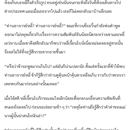
ห้องกินบะหมี่กึ่งสำเร็จรูป ทนอยู่เช่นนั้นจนกระทั่งถึงวันที่ต้องเดินทางไป
ต่างประเทศ และเมื่อเธอจากไปแล้ว เธอก็ไม่เคยกลับมาบ้านอีกเลย
“ท่านอาจารย์หลี่? ท่านอาจารย์หลี่?” ขณะที่กวนชิ่งอวิ๋นกำลังพ่นคำพูด
ออกมาไม่หยุดเกี่ยวกับเรื่องราวความสัมพันธ์อันน้อยนิดระหว่างเขาและหลี่
เยว่หาน เมื่อเขาดึงสติกลับมาก็พบว่าหลี่เจี้ยนโบนั่งนิ่งเหม่อลอยอยู่ตรงนั้น
จึงอดไม่ได้ที่จะรู้สึกกระดากอายขึ้นมา
“หรือว่าข้าจะพูดมากเกินไป? แต่มันก็น่าแปลกนัก ตั้งแต่ครั้งแรกที่ข้าได้พบ
ท่านอาจารย์หลี่ ข้าก็รู้สึกว่าท่านดูคุ้นหน้าคุ้นตาเหลือเกิน ราวกับว่าพวกเรา
เคยพบกันมาก่อนอย่างนั้นแหละ”
เมื่อได้สติ หลี่เจี้ยนโบก็กระแอมไอเล็กน้อยเพื่อกลบเกลื่อนความขัดเขินที่
ตนเองใจลอยไป ก่อนจะเอ่ยถามช้า ๆ ว่า “เหตุใดท่านถึงรู้สึกว่าคำด่าของแม่
นางผู้นั้นน่าสนใจนักเล่า?”
“ท่านอาจารย์หลี่ไม่รู้สึกเช่นนั้นหรือ?” กวนชิ่งอวิ๋นมีสีหน้าประหลาดใจ