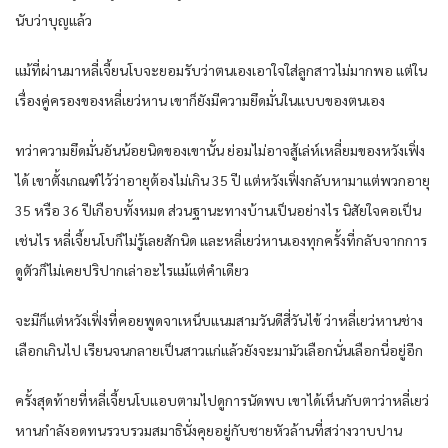
นับว่าบุญแล้ว
แม้ที่ผ่านมาหลี่เจี้ยนโบจะยอมรับว่าตนเองเอาใจใส่ลูกสาวไม่มากพอ แต่ใน
เรื่องคู่ครองของหลี่เยว่หาน เขาก็ยังมีความยึดมั่นในแบบของตนเอง
ทว่าความยึดมั่นอันน้อยนิดของเขานั้น ย่อมไม่อาจสู้เล่ห์เหลี่ยมของหวังเฟิ่ง
ได้ เขาตั้งเกณฑ์ไว้ว่าอายุต้องไม่เกิน 35 ปี แต่หวังเฟิ่งกลับหามาแต่พวกอายุ
35 หรือ 36 ปีเกือบทั้งหมด ส่วนฐานะทางบ้านเป็นอย่างไร นิสัยใจคอเป็น
เช่นไร หลี่เจี้ยนโบก็ไม่รู้เลยสักนิด และหลี่เยว่หานเองทุกครั้งที่กลับจากการ
ดูตัวก็ไม่เคยปริปากเล่าอะไรแม้แต่คำเดียว
จะมีก็แต่หวังเฟิ่งที่คอยพูดจาเหน็บแนมสามวันดีสี่วันไข้ ว่าหลี่เยว่หานช่าง
เลือกเกินไป เรียนจนกลายเป็นสาวแก่แล้วยังจะมามัวเลือกนั่นเลือกนี่อยู่อีก
ครั้งสุดท้ายที่หลี่เจี้ยนโบแอบตามไปดูการนัดพบ เขาได้เห็นกับตาว่าหลี่เยว่
หานกำลังอดทนรวบรวมสมาธินั่งคุยอยู่กับชายหัวล้านที่สว่างวาบปาน