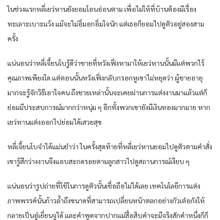
ในช่วงแรกหลี่เยว่หานยังยอมโอนอ่อนตาม เพื่อไม่ให้ที่บ้านต้องมีเรื่อง
ทะเลาะเบาะแว้ง แม้จะไม่อิ่มอกอิ่มใจนัก แต่เธอก็ยอมไปดูตัวอยู่สองสาม
ครั้ง
แน่นอนว่าหลี่เจี้ยนโบรู้ดีว่าชายที่หวังเฟิ่งหามาให้เยว่หานนั้นมีแต่พวกไร้
คุณภาพเพียงใด แต่ตอนนั้นหวังเฟิ่งกลับกรอกหูเขาไม่หยุดว่า ผู้ชายอายุ
มากจะรู้จักวิธีเอาใจคน ถึงชายเหล่านั้นจะเคยผ่านการแต่งงานมาแล้วแต่ก็
ย่อมมีประสบการณ์มากกว่าหนุ่ม ๆ อีกทั้งพวกเขายังมีเงินทองมากมาย หาก
เยว่หานแต่งออกไปย่อมได้เสวยสุข
หลี่เจี้ยนโบจำได้แม่นยำว่า ในครั้งสุดท้ายที่หลี่เยว่หานยอมไปดูตัวตามคำสั่ง
เขารู้สึกว่างงานจึงแอบสะกดรอยตามลูกสาวไปดูสถานการณ์เงียบ ๆ
แน่นอนว่ารูปถ่ายที่ใช้ในการดูตัวนั้นเชื่อถือไม่ได้เลย เทคโนโลยีการแต่ง
ภาพพรรค์นั้นก้าวล้ำถึงขนาดที่สามารถเปลี่ยนหน้าตลกอย่างกัวเต๋อกังให้
กลายเป็นอู๋เยี่ยนจูได้ และคำพูดจากปากแม่สื่อสิบคำจะมีจริงสักคำหนึ่งก็ก็