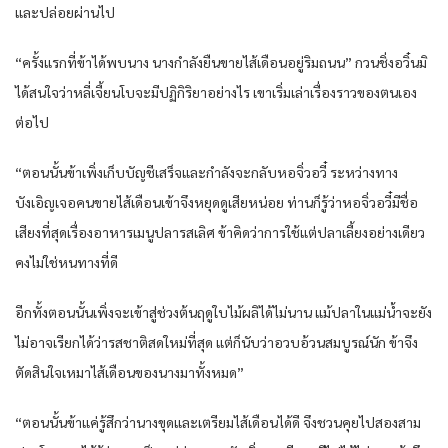
และปล่อยผ่านไป
“ครั้งแรกที่ข้าได้พบนาง นางกำลังยืนขายไส้เดือนอยู่ริมถนน” กวนชิ่งอวิ๋นมิ
ได้สนใจว่าหลี่เจี้ยนโบจะมีปฏิกิริยาอย่างไร เขาเริ่มเล่าเรื่องราวของตนเอง
ต่อไป
“ตอนนั้นข้าเพิ่งเก็บบัญชีเสร็จและกำลังจะกลับหอจิ่วอวี๋ ระหว่างทาง
บังเอิญเจอคนขายไส้เดือนเข้าจึงหยุดดูเสียหน่อย ท่านก็รู้ว่าหอจิ่วอวี๋มีชื่อ
เสียงที่สุดเรื่องอาหารเมนูปลารสเลิศ ข้าคิดว่าการใช้แต่ปลาเลี้ยงอย่างเดียว
คงไม่ใช่หนทางที่ดี
อีกทั้งตอนนั้นเพิ่งจะเข้าสู่ช่วงต้นฤดูใบไม้ผลิได้ไม่นาน แม้ปลาในแม่น้ำจะยัง
ไม่อาจเรียกได้ว่ารสชาติสดใหม่ที่สุด แต่ก็นับว่าอวบอ้วนสมบูรณ์นัก ข้าจึง
ตัดสินใจเหมาไส้เดือนของนางมาทั้งหมด”
“ตอนนั้นข้าแค่รู้สึกว่านางขุดและเตรียมไส้เดือนได้ดี จึงชวนคุยไปสองสาม