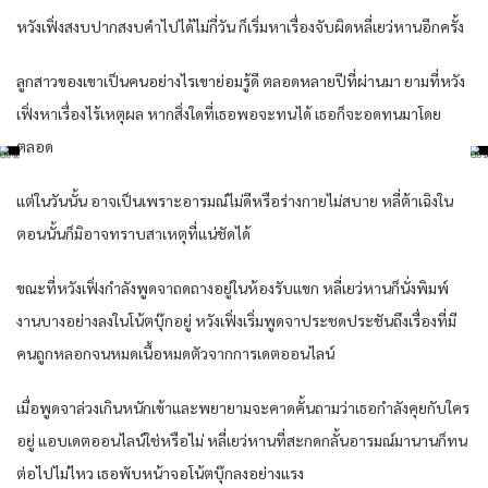
หวังเฟิ่งสงบปากสงบคำไปได้ไม่กี่วัน ก็เริ่มหาเรื่องจับผิดหลี่เยว่หานอีกครั้ง
ลูกสาวของเขาเป็นคนอย่างไรเขาย่อมรู้ดี ตลอดหลายปีที่ผ่านมา ยามที่หวัง
เฟิ่งหาเรื่องไร้เหตุผล หากสิ่งใดที่เธอพอจะทนได้ เธอก็จะอดทนมาโดย
ตลอด
แต่ในวันนั้น อาจเป็นเพราะอารมณ์ไม่ดีหรือร่างกายไม่สบาย หลี่ต้าเฉิงใน
ตอนนั้นก็มิอาจทราบสาเหตุที่แน่ชัดได้
ขณะที่หวังเฟิ่งกำลังพูดจาถดถางอยู่ในห้องรับแขก หลี่เยว่หานก็นั่งพิมพ์
งานบางอย่างลงในโน้ตบุ๊กอยู่ หวังเฟิ่งเริ่มพูดจาประชดประชันถึงเรื่องที่มี
คนถูกหลอกจนหมดเนื้อหมดตัวจากการเดตออนไลน์
เมื่อพูดจาล่วงเกินหนักเข้าและพยายามจะคาดคั้นถามว่าเธอกำลังคุยกับใคร
อยู่ แอบเดตออนไลน์ใช่หรือไม่ หลี่เยว่หานที่สะกดกลั้นอารมณ์มานานก็ทน
ต่อไปไม่ไหว เธอพับหน้าจอโน้ตบุ๊กลงอย่างแรง