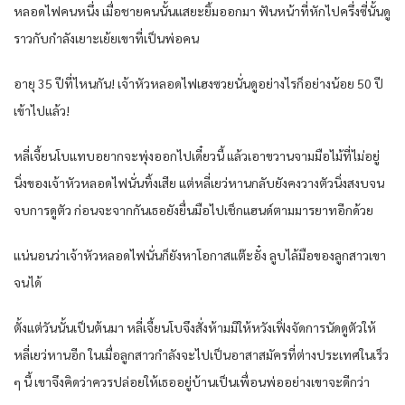
หลอดไฟคนหนึ่ง เมื่อชายคนนั้นแสยะยิ้มออกมา ฟันหน้าที่หักไปครึ่งซี่นั้นดู
ราวกับกำลังเยาะเย้ยเขาที่เป็นพ่อคน
อายุ 35 ปีที่ไหนกัน! เจ้าหัวหลอดไฟเฮงซวยนั่นดูอย่างไรก็อย่างน้อย 50 ปี
เข้าไปแล้ว!
หลี่เจี้ยนโบแทบอยากจะพุ่งออกไปเดี๋ยวนี้ แล้วเอาขวานจามมือไม้ที่ไม่อยู่
นิ่งของเจ้าหัวหลอดไฟนั่นทิ้งเสีย แต่หลี่เยว่หานกลับยังคงวางตัวนิ่งสงบจน
จบการดูตัว ก่อนจะจากกันเธอยังยื่นมือไปเช็กแฮนด์ตามมารยาทอีกด้วย
แน่นอนว่าเจ้าหัวหลอดไฟนั่นก็ยังหาโอกาสแต๊ะอั๋ง ลูบไล้มือของลูกสาวเขา
จนได้
ตั้งแต่วันนั้นเป็นต้นมา หลี่เจี้ยนโบจึงสั่งห้ามมิให้หวังเฟิ่งจัดการนัดดูตัวให้
หลี่เยว่หานอีก ในเมื่อลูกสาวกำลังจะไปเป็นอาสาสมัครที่ต่างประเทศในเร็ว
ๆ นี้ เขาจึงคิดว่าควรปล่อยให้เธออยู่บ้านเป็นเพื่อนพ่ออย่างเขาจะดีกว่า