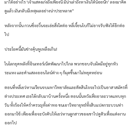
มาได้อย่างไร ‘เจ้าแสดงเก่งถึงเพียงนี้ มิน่าเล่าถึงหาเงินได้น้อยนัก’ ลองมาคิด
ดูแล้ว มันกลับมีเหตุผลอย่างน่าประหลาด”
หลังจากนั้น กวนชิ่งอวิ๋นจะเอ่ยสิ่งใดต่อ หลี่เจี้ยนโบก็ไม่อาจรับฟังได้อีกต่อ
ไป
ประโยคนี้มันช่างคุ้นหูเหลือเกิน!
ในโลกยุคหลังที่อินเทอร์เน็ตพัฒนาไปไกล พวกชอบจับผิดมีอยู่ทุกหัว
ระแหง และคำแสลงออนไลน์ต่าง ๆ ก็ผุดขึ้นมาไม่หยุดหย่อน
ตอนที่หลี่เยว่หานเรียนจบมหาวิทยาลัยและตัดสินใจจะไปเป็นอาสาสมัครที่
ต่างประเทศ เธอได้กลับมาบ้านครั้งหนึ่ง ตอนนั้นหวังเฟิ่งอาละวาดแทบทุก
วัน ทั้งร้องไห้คร่ำครวญทั้งด่าทอ ขนเอาวิทยายุทธ์ทั้งสิบแปดกระบวนท่า
ออกมาใช้ เพียงเพื่อจะบังคับให้เยว่หานลูกสาวของเขาไปดูตัวเพื่อแต่งงาน
ออกไป