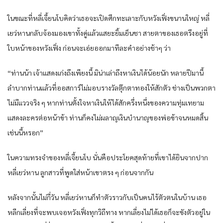
ในขณะที่หลี่เจี้ยนโบคิดว่าเธอจะเปิดศึกทะเลาะกับหวังเฟิ่งขนานใหญ่ หลี่
เยว่หานกลับจ้องมองเขาทั้งคู่แล้วแสยะยิ้มเย็นชา สายตาของเธอตรึงอยู่ที่
ใบหน้าของหวังเฟิ่ง ก่อนจะเอ่ยออกมาทีละคำอย่างช้าๆ ว่า
“ท่านน้า เจ้าแสดงเก่งถึงเพียงนี้ มิน่าเล่าถึงหาเงินได้น้อยนัก หลายปีมานี้
ลำบากท่านแล้วที่ออสการ์ไม่มอบรางวัลตุ๊กตาทองให้สักตัว ช่างเป็นพวกตา
ไม่มีแววจริง ๆ หากท่านตั้งใจหาเงินให้ได้สักครึ่งหนึ่งของความทุ่มเทยาม
แสดงละครต่อหน้าข้า ท่านก็คงไม่ผลาญเงินบำนาญของพ่อข้าจนหมดสิ้น
เช่นนี้หรอก”
ในความทรงจำของหลี่เจี้ยนโบ นั่นคือประโยคสุดท้ายที่เขาได้ยินจากปาก
หลี่เยว่หาน ลูกสาวที่พูดใส่หน้าเขาตรง ๆ ก่อนจากกัน
หลังจากนั้นไม่กี่วัน หลี่เยว่หานก็ทำตัวราวกับเป็นคนไร้ตัวตนในบ้าน เธอ
หลีกเลี่ยงที่จะพบเจอหวังเฟิ่งทุกวิถีทาง หากเลี่ยงไม่ได้เธอก็จะขังตัวอยู่ใน