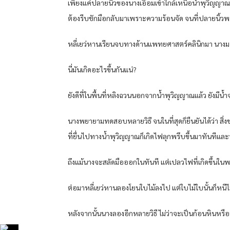
เพียงแค่ปลายนิ้วของนางเอื้อมเข้าใกล้เหนือน้ำพุวิญญาณป
ต้องรีบชักมือกลับมาเพราะความร้อนจัด จนที่ปลายนิ้วพอ
หลี่เยว่หานเรียนจบทางด้านแพทยศาสตร์คลินิกมา นางมอง
นี่มันเกิดอะไรขึ้นกันแน่?
ยังดีที่ในพื้นที่หลิงฉวนนอกจากน้ำพุวิญญาณแล้ว ยังมีน
นางพยายามทดสอบหลายวิธี จนในที่สุดก็ยืนยันได้ว่า สิ่ง
ที่ยื่นไปทางน้ำพุวิญญาณก็เกิดไฟลุกพรึบขึ้นมาทันทีแล
ถึงแม้นางจะสลัดมือออกในทันที แต่เปลวไฟที่เกิดขึ้นในพร
ต่อมาหลี่เยว่หานลองโยนใบไม้ลงไป แต่ใบไม้ใบนั้นก็หนีไม
หลังจากนั้นนางลองอีกหลายวิธี ไม่ว่าจะเป็นก้อนหินหรือทร