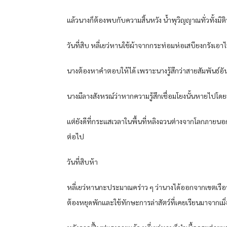
แล้วนางก็ต้องพบกับความสิ้นหวัง น้ำพุวิญญาณทั่วทั้งมิตินี
วันที่สิบ หลี่เยว่หานใช้ผ้าจากกระท่อมห่อเสบียงกรังเอาไว
นางต้องหาคำตอบให้ได้ เพราะนางรู้สึกว่าสายสัมพันธ์อันน้
นางมีลางสังหรณ์ว่าหากความรู้สึกเชื่อมโยงนั้นหายไปโดยส
แต่ยังดีที่กระแสเวลาในพื้นที่หลิงฉวนต่างจากโลกภายนอก 
ต่อไป
วันที่สิบห้า
หลี่เยว่หานกะประมาณคร่าว ๆ ว่านางได้ออกจากเขตเรือนพักลี
ต้องหยุดพักและใช้ทักษะการล่าสัตว์ที่เคยเรียนมาจากเมิ่ง