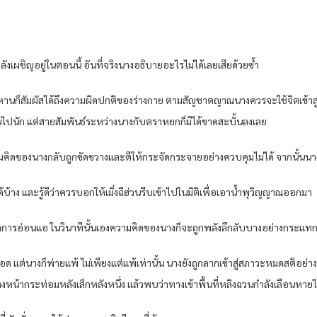
งเผชิญอยู่ในตอนนี้ อันที่จริงนางอธิบายอะไรไม่ได้เลยเสียด้วยซ้ำ
ยว่หานก็สัมผัสได้ถึงความผิดปกติของร่างกาย ตามสัญชาตญาณนางควรจะใช้จิตเข้าสู
กินไปนัก แต่สายสัมพันธ์ระหว่างนางกับตราหยกก็มิได้ขาดสะบั้นลงเลย
ามคิดของนางกลับถูกขัดขวางและตีให้กระจัดกระจายอย่างควบคุมไม่ได้ จากนั้นน
 และรู้ดีว่าควรบอกให้เมิ่งฉีฮ่วนรีบเข้าไปในมิติเพื่อเอาน้ำพุวิญญาณออกมา
อาการอ่อนแอ ในวินาทีนั้นเองความคิดของนางก็จะถูกพลังลึกลับบางอย่างกระแทก
ดยตลอด แต่นางก็พ่ายแพ้ ไม่เพียงแต่แพ้เท่านั้น นางยังถูกลากเข้าสู่สภาวะหมดสติ
ึนงงหน้ากระท่อมหลังเล็กหลังหนึ่ง แล้วพบว่าทางเข้าพื้นที่หลิงฉวนกำลังเลือน