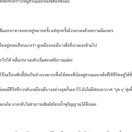
ี่พักชั่วคราวให้มู่ชวนและหลิงซีสองพี่น้อง
บมิติและหาทางออกอยู่หลายครั้ง แต่ทุกครั้งล้วนจบลงด้วยความล้มเหลว
ืออยู่คอยเตือนนางว่า ดูเหมือนจะมีบางสิ่งที่นางมองข้ามไป
ปได้ หลี่เยว่หานกลับเริ่มสงบสติอารมณ์ลง
้ในเรือนพักลี้ภัยเป็นจำนวนมากเพื่อให้สองพี่น้องมู่ชวนและหลิงซีใช้ชีวิตอยู่ได้ช
ที่เคยมีชีวิตชีวากลับเหมือนมีบางอย่างอุดกั้นเอาไว้ มันไม่มีฟองอากาศ ‘ปุด ๆ’ พุ่ง
ตุผลกลใด นางกลับไม่สามารถสัมผัสโดนน้ำพุวิญญาณได้อีกเลย