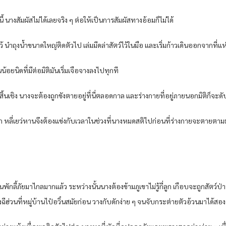
้ นางสัมผัสไม่ได้เลยจริง ๆ ต่อให้เป็นการสัมผัสทางอ้อมก็ไม่ได้
้ นำถุงน้ำขนาดใหญ่ติดตัวไป เล่มมีดล่าสัตว์ไว้ในมือ และเริ่มก้าวเดินออกจากที่แห
อยนิดที่มีต่อมิติมันเริ่มเจือจางลงไปทุกที
ิ้นเชิง นางจะต้องถูกขังตายอยู่ที่นี่ตลอดกาล และร่างกายที่อยู่ภายนอกมิติก็จะด
หลี่เยว่หานจึงต้องแข่งกับเวลาในช่วงที่นางหมดสติไปก่อนที่ร่างกายจะตายตามธรรม
้ภัยมาไกลมากแล้ว ระหว่างนั้นนางต้องข้ามภูเขาไม่รู้กี่ลูก เกือบจะถูกสัตว์ป่าทำร
ฉีฮ่วนที่หมู่บ้านไป๋อวิ๋นสมัยก่อน วางกับดักง่าย ๆ จนจับกระต่ายตัวอ้วนมาได้สอง