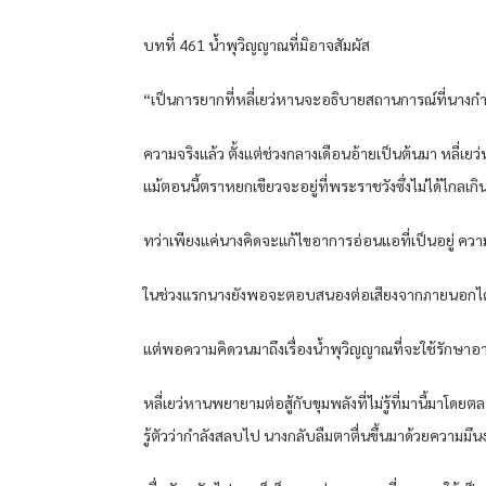
บทที่ 461 น้ำพุวิญญาณที่มิอาจสัมผัส
“เป็นการยากที่หลี่เยว่หานจะอธิบายสถานการณ์ที่นางกำลั
ความจริงแล้ว ตั้งแต่ช่วงกลางเดือนอ้ายเป็นต้นมา หลี่เ
แม้ตอนนี้ตราหยกเขียวจะอยู่ที่พระราชวังซึ่งไม่ได้ไกลเ
ทว่าเพียงแค่นางคิดจะแก้ไขอาการอ่อนแอที่เป็นอยู่ คว
ในช่วงแรกนางยังพอจะตอบสนองต่อเสียงจากภายนอกได้บ้าง
แต่พอความคิดวนมาถึงเรื่องน้ำพุวิญญาณที่จะใช้รักษา
หลี่เยว่หานพยายามต่อสู้กับขุมพลังที่ไม่รู้ที่มานี้มาโ
รู้ตัวว่ากำลังสลบไป นางกลับลืมตาตื่นขึ้นมาด้วยความม