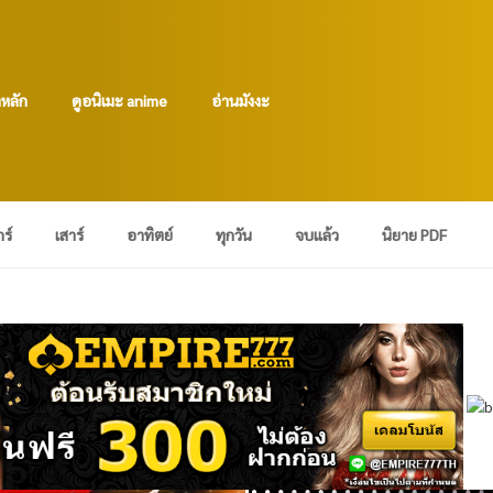
าหลัก
ดูอนิเมะ anime
อ่านมังงะ
กร์
เสาร์
อาทิตย์
ทุกวัน
จบแล้ว
นิยาย PDF