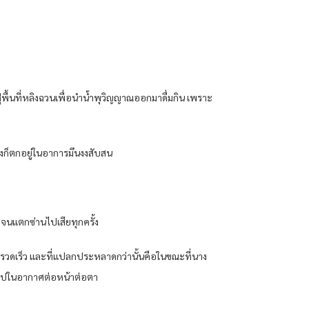
่พื้นที่หลิงฉวนเพื่อนำน้ำพุวิญญาณออกมาดื่มกิน เพราะ
างก็ตกอยู่ในอาการมึนงงสับสน
จนแตกซ่านไปเสียทุกครั้ง
อย่างรวดเร็ว และที่แปลกประหลาดกว่านั้นคือในขณะที่นาง
หายไปในอากาศต่อหน้าต่อตา