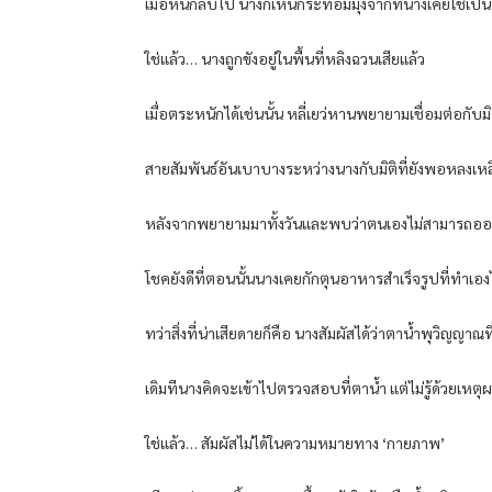
เมื่อหันกลับไป นางก็เห็นกระท่อมมุงจากที่นางเคยใช้เป็นท
ใช่แล้ว… นางถูกขังอยู่ในพื้นที่หลิงฉวนเสียแล้ว
เมื่อตระหนักได้เช่นนั้น หลี่เยว่หานพยายามเชื่อมต่อกั
สายสัมพันธ์อันเบาบางระหว่างนางกับมิติที่ยังพอหลงเหล
หลังจากพยายามมาทั้งวันและพบว่าตนเองไม่สามารถออกไ
โชคยังดีที่ตอนนั้นนางเคยกักตุนอาหารสำเร็จรูปที่ทำเองไว
ทว่าสิ่งที่น่าเสียดายก็คือ นางสัมผัสได้ว่าตาน้ำพุวิญญาณ
เดิมทีนางคิดจะเข้าไปตรวจสอบที่ตาน้ำ แต่ไม่รู้ด้วยเห
ใช่แล้ว… สัมผัสไม่ได้ในความหมายทาง ‘กายภาพ’