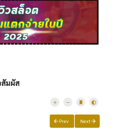
จสัมผัส
Prev
Next