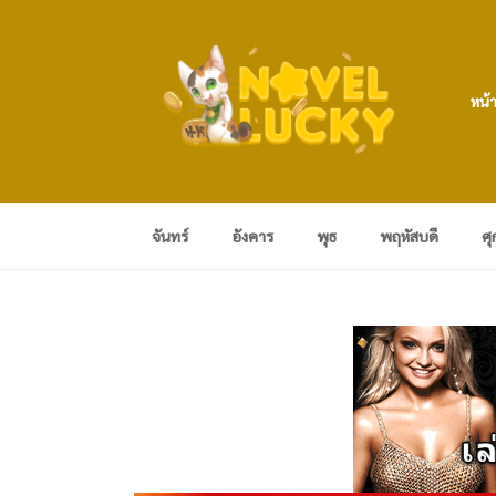
หน้
จันทร์
อังคาร
พุธ
พฤหัสบดี
ศุ