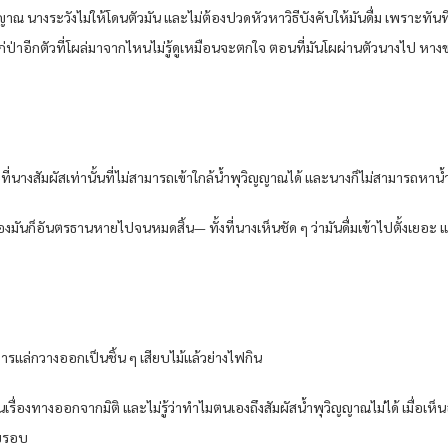
ิญญาณ นางระวังไม่ให้โดนตัวมัน และไม่ต้องปวดหัวหาวิธีบังคับให้มันดื่ม เพราะทัน
่าไก่ป่าอีกตัวที่โผล่มาจากไหนไม่รู้ดูเหมือนจะตกใจ ตอนที่มันโผผ่านตัวนางไป ห
ของที่นางสัมผัสเท่านั้นที่ไม่สามารถเข้าใกล้น้ำพุวิญญาณได้ และนางก็ไม่สามารถหาน้ำม
ันก็อันตรธานหายไปจนหมดสิ้น— ทั้งที่นางเห็นชัด ๆ ว่ามันดื่มเข้าไปตั้งเยอะ 
ดการแล่กวางออกเป็นชิ้น ๆ เสียบไม้แล้วย่างไฟกิน
านเรื่องทางออกจากมิติ และไม่รู้ว่าทำไมตนเองถึงสัมผัสน้ำพุวิญญาณไม่ได้ เมื่อเห็นอา
ดยรอบ