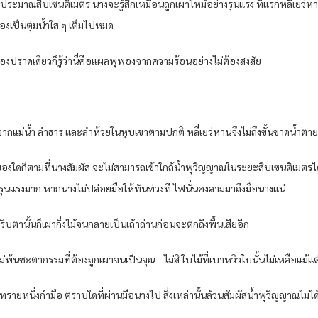
ระมาณสิบเซนติเมตร นางจะรู้สึกเหมือนถูกเผาไหม้อย่างรุนแรง ทีแรกหลี่เยว่หานนึ
งเป็นตุ่มน้ำใส ๆ เต็มไปหมด
ปราดเดียวก็รู้ว่านี่คือแผลพุพองจากความร้อนอย่างไม่ต้องสงสัย
้ำจากแม่น้ำ ลำธาร และลำห้วยในหุบเขาตามปกติ หลี่เยว่หานจึงไม่ถึงขั้นขาดน้ำตาย
ของใดก็ตามที่นางสัมผัส จะไม่สามารถเข้าใกล้น้ำพุวิญญาณในระยะสิบเซนติเมตรได้
ะรุนแรงมาก หากนางไม่ปล่อยมือให้ทันท่วงที ไฟนั่นคงลามมาถึงมือนางแน่
ิบตานั้นก็เผากิ่งไม้จนกลายเป็นเถ้าถ่านก่อนจะตกถึงพื้นเสียอีก
่พ้นชะตากรรมที่ต้องถูกเผาจนเป็นจุณ—ไม่สิ ใบไม้ที่เบาหวิวใบนั้นไม่เหลือแม้แต่
ายหนึ่งกำมือ ตราบใดที่ผ่านมือนางไป สิ่งเหล่านั้นล้วนสัมผัสน้ำพุวิญญาณไม่ได้ท