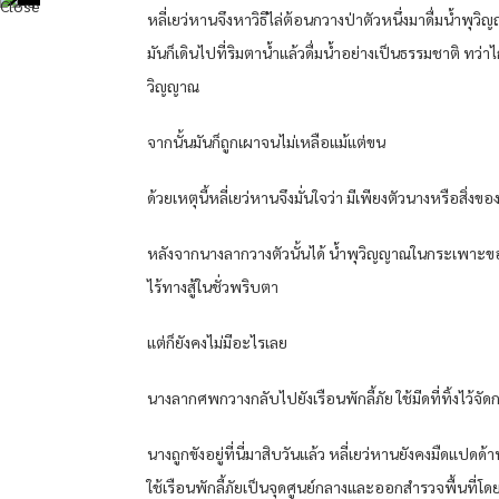
หลี่เยว่หานจึงหาวิธีไล่ต้อนกวางป่าตัวหนึ่งมาดื่มน้ำพุว
มันก็เดินไปที่ริมตาน้ำแล้วดื่มน้ำอย่างเป็นธรรมชาติ ทว
วิญญาณ
จากนั้นมันก็ถูกเผาจนไม่เหลือแม้แต่ขน
ด้วยเหตุนี้หลี่เยว่หานจึงมั่นใจว่า มีเพียงตัวนางหรือสิ่ง
หลังจากนางลากวางตัวนั้นได้ น้ำพุวิญญาณในกระเพาะของม
ไร้ทางสู้ในชั่วพริบตา
แต่ก็ยังคงไม่มีอะไรเลย
นางลากศพกวางกลับไปยังเรือนพักลี้ภัย ใช้มีดที่ทิ้งไว้จั
นางถูกขังอยู่ที่นี่มาสิบวันแล้ว หลี่เยว่หานยังคงมืดแปดด้
ใช้เรือนพักลี้ภัยเป็นจุดศูนย์กลางและออกสำรวจพื้นที่โ