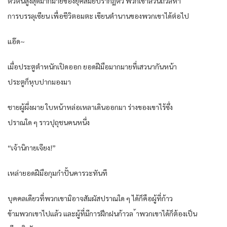
ตัวตนสูงสุดมากมายของยุคสมัยปรากฏตัว พวกเขาล้วนถวิลหา
การบรรลุเซียน เพื่อชีวิตอมตะ เขียนตำนานของพวกเขาได้ต่อไป
แอ๊ด~
เมื่อประตูตำหนักเปิดออก ยอดฝีมือมากมายที่เสวนากันหน้า
ประตูก็หุบปากมองมา
ชายผู้ผึ่งผาย ใบหน้าหล่อเหลาเดินออกมา ร่างของเขาไร้ซึ่ง
ปราณใด ๆ ราวปุถุชนคนหนึ่ง
“เจ้านิกายเจียง!”
เหล่ายอดฝีมือกุมกำปั้นคารวะทันที
บุคคลเดียวที่พวกเขามิอาจสัมผัสปราณใด ๆ ได้ก็คือผู้ที่ก้าว
ข้ามพวกเขาไปแล้ว และผู้ที่มีการฝึกฝนก้าวล ้าพวกเขาได้ก็ต้องเป็น