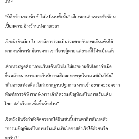
แท้ ๆ
“นี่คือบ้านของข้า ข้าไม่ไปไหนทั้งนั้น” เสียงของเต่าเทวะซับซ้อน
เปี่ยมความอ้างว้างแห่งกาลเวลา
เจียงผิงอันเงียบไป เขามิอาจร่วมเป็นร่วมตายกับภพแร้นแค้นได้
หากคนที่เขารักมิอาจจาก เขาก็อาจสู้ตาย แต่ยามนี้ไร้จำเป็นแล้ว
เต่าเทวะพูดต่อ “ภพแร้นแค้นเป็นใบไม้แรกยามต้นโลกากำเนิด
ขึ้น แม้จะผ่านกาลมาเกินนับจนเสื่อมถอยทรุดโทรม แต่มันก็ยังมี
กลิ่นอายแห่งอดีต มีแก่นรากฐานปฐมกาล หากเจ้าอยากจะรอดจาก
ทัณฑ์สวรรค์พิพากษ์เทวา เจ้าก็ควรเผชิญทัณฑ์ในภพแร้นแค้น
โอกาสสำเร็จจะเพิ่มขึ้นห้าส่วน”
เจียงผิงอันซึ่งกำลังคิดจรจากได้ยินเช่นนี้ ม่านตาก็พลันหดตัว
“การเผชิญทัณฑ์ในภพแร้นแค้นเพิ่มโอกาสสำเร็จได้ด้วยหรือ
ขอรับ?”