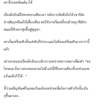
เขาจึงรอดทัณฑ์มาได้
เจียงผิงอันมิใช่คนชอบเสียเวลา หลังจากตัดสินใจได้ เขาก็ส่ง
อ่างสัมฤทธิผลให้เสี่ยวเซียง ขอให้นางเริ่มเคลื่อนย้ายญาติมิตร
ขณะที่ตัวเขาพุ่งขึ้นสู่สุญตา
เขาเริ่มเตรียมตัวตั้งแต่พันปีก่อน และไม่ต้องเตรียมตัวมากกว่านี้
แล้ว
เต่าเทวะมองเจียงผิงอันบนจักรวาลพร่างพราวพลางพึมพำ “ขอ
โทษนะ ถึงการลวงหลอกจะไม่ดี แต่นี่ก็คือทางเดียวที่จะช่วยภพ
แร้นแค้นไว้ได้…”
ที่ว่าเผชิญทัณฑ์ในภพแร้นแค้นจะช่วยเพิ่มโอกาสสำเร็จนั้น มัน
กุขึ้นมาเอง…