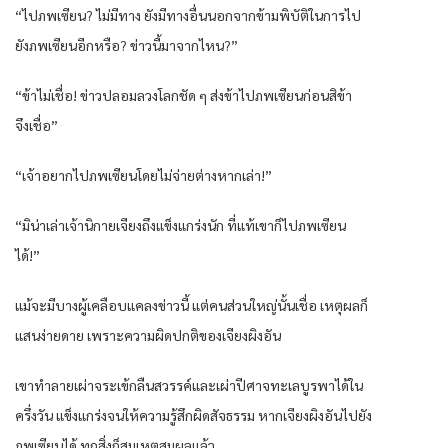
“ไปภพเซียน? ไม่มีทาง ยังมีทางอื่นนอกจากข้ามพิบัติในการไป
ยังภพเซียนอีกหรือ? ข่าวนี้มาจากไหน?”
“ข้าไม่เชื่อ! ข่าวปลอมลวงโลกชัด ๆ ส่งข้าไปภพเซียนก่อนสิข้า
จึงเชื่อ”
“เจ้าอยากไปภพเซียนโดยไม่จ่ายต่างหากเล่า!”
“มิน่าเล่าเจ้านิกายเจียงถึงแข็งแกร่งนัก ที่แท้เขาก็ไปภพเซียน
ได้!”
แม้จะมีบางผู้เคลือบแคลงข่าวนี้ แต่คนส่วนใหญ่นั้นเชื่อ เหตุผลก็
แสนง่ายดาย เพราะความผิดปกติของเจียงผิงอัน
เขาทำลายเผ่าจระเข้กลืนสวรรค์และเผ่าปีศาจทะเลบูรพาได้ใน
ครึ่งวัน แข็งแกร่งจนให้ความรู้สึกผิดสัจธรรม หากเจียงผิงอันไปยัง
ภพเซียนได้ ทุกสิ่งก็สมเหตุสมผลแล้ว