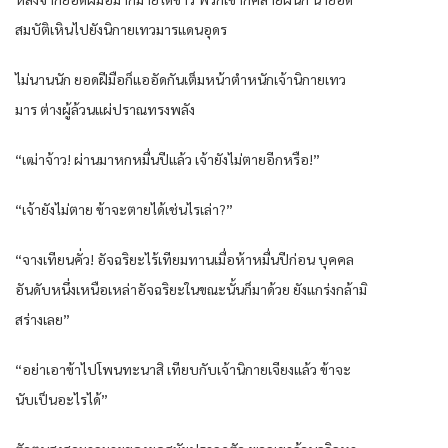
สมบัติเหินไปยังนิกายเทวมารแดนอุดร
ไม่นานนัก ยอดฝีมือก็แออัดกันเต็มหน้าตำหนักเจ้านิกายเทว
มาร ต่างผู้ล้วนแผ่ปราณทรงพลัง
“เฒ่าจ้าว! ผ่านมาหกหมื่นปีแล้ว เจ้ายังไม่ตายอีกหรือ!”
“เจ้ายังไม่ตาย ข้าจะตายได้เช่นไรเล่า?”
“จางเทียนคั่ว! อัจฉริยะไร้เทียมทานเมื่อห้าหมื่นปีก่อน บุคคล
อันดับหนึ่งเหนือเหล่าอัจฉริยะในขณะนั้นก็มาด้วย ยังแกร่งกล้ามิ
สร่างเลย”
“อย่าเอาข้าไปโพนทะนาสิ เทียบกับเจ้านิกายเจียงแล้ว ข้าจะ
นับเป็นอะไรได้”