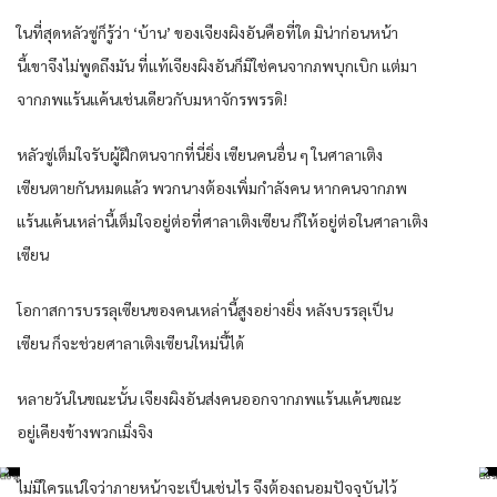
ในที่สุดหลัวซู่ก็รู้ว่า ‘บ้าน’ ของเจียงผิงอันคือที่ใด มิน่าก่อนหน้า
นี้เขาจึงไม่พูดถึงมัน ที่แท้เจียงผิงอันก็มิใช่คนจากภพบุกเบิก แต่มา
จากภพแร้นแค้นเช่นเดียวกับมหาจักรพรรดิ!
หลัวซู่เต็มใจรับผู้ฝึกตนจากที่นี่ยิ่ง เซียนคนอื่น ๆ ในศาลาเติง
เซียนตายกันหมดแล้ว พวกนางต้องเพิ่มกำลังคน หากคนจากภพ
แร้นแค้นเหล่านี้เต็มใจอยู่ต่อที่ศาลาเติงเซียน ก็ให้อยู่ต่อในศาลาเติง
เซียน
โอกาสการบรรลุเซียนของคนเหล่านี้สูงอย่างยิ่ง หลังบรรลุเป็น
เซียน ก็จะช่วยศาลาเติงเซียนใหม่นี้ได้
หลายวันในขณะนั้น เจียงผิงอันส่งคนออกจากภพแร้นแค้นขณะ
อยู่เคียงข้างพวกเมิ่งจิง
ไม่มีใครแน่ใจว่าภายหน้าจะเป็นเช่นไร จึงต้องถนอมปัจจุบันไว้