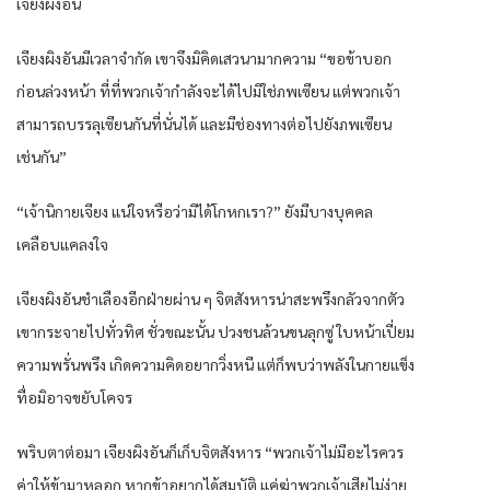
เจียงผิงอัน
เจียงผิงอันมีเวลาจำกัด เขาจึงมิคิดเสวนามากความ “ขอข้าบอก
ก่อนล่วงหน้า ที่ที่พวกเจ้ากำลังจะได้ไปมิใช่ภพเซียน แต่พวกเจ้า
สามารถบรรลุเซียนกันที่นั่นได้ และมีช่องทางต่อไปยังภพเซียน
เช่นกัน”
“เจ้านิกายเจียง แน่ใจหรือว่ามิได้โกหกเรา?” ยังมีบางบุคคล
เคลือบแคลงใจ
เจียงผิงอันชำเลืองอีกฝ่ายผ่าน ๆ จิตสังหารน่าสะพรึงกลัวจากตัว
เขากระจายไปทั่วทิศ ชั่วขณะนั้น ปวงชนล้วนขนลุกซู่ ใบหน้าเปี่ยม
ความพรั่นพรึง เกิดความคิดอยากวิ่งหนี แต่ก็พบว่าพลังในกายแข็ง
ทื่อมิอาจขยับโคจร
พริบตาต่อมา เจียงผิงอันก็เก็บจิตสังหาร “พวกเจ้าไม่มีอะไรควร
ค่าให้ข้ามาหลอก หากข้าอยากได้สมบัติ แค่ฆ่าพวกเจ้าเสียไม่ง่าย