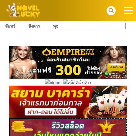
จันทร์
อังคาร
พุธ