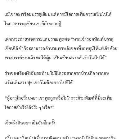
แม้เขาจะพร้อมบรรลุเซียน แต่หากมีโอกาสเพิ่มความเป็นไปได้
ในการบรรลุเซียน เขาก็ยังอยากสู้
เต่าเทวะถ่ายทอดกระแสปราณพูดต่อ “หากเจ้ารอดทัณฑ์บรรลุ
เซียนได้ ข้าก็จะสามารถอำนวยพรพลังของทั้งภพภูมิให้แก่เจ้า ด้วย
พรสวรรค์ของเจ้า ต่อให้ผู้มาเป็นเซียนสวรรค์ เจ้าก็ไล่ไปได้”
ร่างของเจียงผิงอันสะท้าน ไม่มีใครอยากจากบ้านเกิด หากภพ
แร้นแค้นสงบสุข เขาก็ไม่ต้องจากไปก็ได้
“ผู้อาวุโสอวิ๋นเหยา เขาพูดถูกหรือไม่? การข้ามทัณฑ์ที่นี่จะเพิ่ม
โอกาสสำเร็จได้จริง ๆ หรือ?”
เจียงผิงอันอยากยืนยันอีกครั้ง
อวิ๋นเหยาเงียบไปเนิ่นนานจึงตอบกลับ “หากนี่เป็นใบแรกของต้น