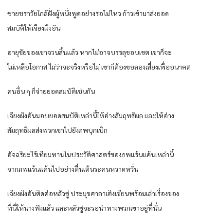
ชายชราวัยใกล้ฝั่งผู้หนึ่งพูดอย่างรอไม่ไหว ก้าวเข้ามาส่งยอด
สมบัติให้เจียงผิงอัน
อายุขัยของเขาจวนสิ้นแล้ว หากไม่อาจบรรลุขอบเขต เขาก็จะ
ไม่เหลือโอกาส ไม่ว่าจะจริงหรือไม่ เขาก็ต้องขอลองเสี่ยงเพื่ออนาคต
คนอื่น ๆ ก็จ่ายยอดสมบัติเช่นกัน
เจียงผิงอันมอบยอดสมบัติเหล่านี้ให้อ่างสัมฤทธิผล และให้อ่าง
สัมฤทธิผลส่งพวกเขาไปยังภพบุกเบิก
อัจฉริยะไร้เทียมทานในประวัติศาสตร์ของภพแร้นแค้นเหล่านี้
จากภพแร้นแค้นไปอย่างตื่นเต้นระคนหวาดหวั่น
เจียงผิงอันติดต่อหลัวซู่ ประมุขศาลาเติงเซียนพร้อมเล่าเรื่องของ
ที่นี่ให้นางฟังแล้ว และหลัวซู่จะรอนำทางพวกเขาอยู่ที่นั่น