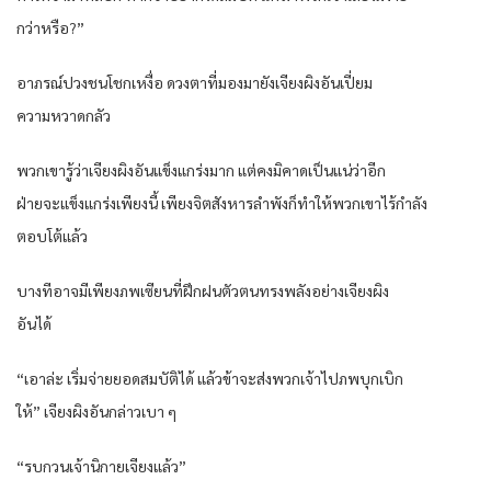
กว่าหรือ?”
อาภรณ์ปวงชนโชกเหงื่อ ดวงตาที่มองมายังเจียงผิงอันเปี่ยม
ความหวาดกลัว
พวกเขารู้ว่าเจียงผิงอันแข็งแกร่งมาก แต่คงมิคาดเป็นแน่ว่าอีก
ฝ่ายจะแข็งแกร่งเพียงนี้ เพียงจิตสังหารลำพังก็ทำให้พวกเขาไร้กำลัง
ตอบโต้แล้ว
บางทีอาจมีเพียงภพเซียนที่ฝึกฝนตัวตนทรงพลังอย่างเจียงผิง
อันได้
“เอาล่ะ เริ่มจ่ายยอดสมบัติได้ แล้วข้าจะส่งพวกเจ้าไปภพบุกเบิก
ให้” เจียงผิงอันกล่าวเบา ๆ
“รบกวนเจ้านิกายเจียงแล้ว”