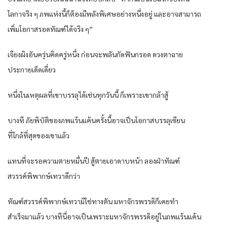
โลกาจริง ๆ ภพแห่งนี้ก็ต้องมีพลังพิเศษอย่างหนึ่งอยู่ และอาจสามารถ
เพิ่มโอกาสรอดทัณฑ์ได้จริง ๆ”
เจียงผิงอันครุ่นคิดครู่หนึ่ง ก่อนจะพลันกัดฟันกรอด ดวงตาฉาย
ประกายเด็ดเดี่ยว
หนึ่งในเหตุผลที่เขาบรรลุได้เช่นทุกวันนี้ ก็เพราะเขากล้าสู้
บางที ภัยพิบัติของภพแร้นแค้นครั้งนี้อาจเป็นโอกาสบรรลุเซียน
ที่ใกล้ที่สุดของเขาแล้ว
แทนที่จะรอความตายหมื่นปี สู้ตายเอาดาบหน้า ลองฝ่าทัณฑ์
สวรรค์พิพากษ์เทวาดีกว่า
ทัณฑ์สวรรค์พิพากษ์เทวามิใช่ทางตัน มหาจักรพรรดิก็เคยทำ
สำเร็จมาแล้ว บางทีนี่อาจเป็นเพราะมหาจักรพรรดิอยู่ในภพแร้นแค้น