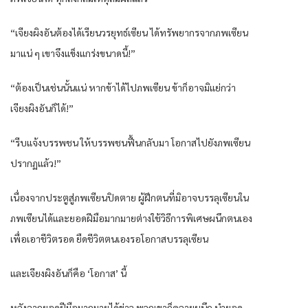
“เจียงผิงอันต้องได้เรียนวรยุทธ์เซียน ได้ทรัพยากรจากภพเซียน
มาแน่ ๆ เขาจึงแข็งแกร่งขนาดนี้!”
“ต้องเป็นเช่นนั้นแน่ หากข้าได้ไปภพเซียน ข้าก็อาจมิแย่กว่า
เจียงผิงอันก็ได้!”
“รีบแจ้งบรรพชน ให้บรรพชนฟื้นกลับมา โอกาสไปยังภพเซียน
ปรากฏแล้ว!”
เนื่องจากประตูสู่ภพเซียนปิดตาย ผู้ฝึกตนที่มิอาจบรรลุเซียนใน
ภพเซียนได้และยอดฝีมือมากมายต่างใช้วิธีการพิเศษผนึกตนเอง
เพื่อเอาชีวิตรอด ยืดชีวิตตนเองรอโอกาสบรรลุเซียน
และเจียงผิงอันก็คือ ‘โอกาส’ นี้
หลังจากยอดฝีมือมากมายได้ข่าว พวกเขาก็คลายผนึก นำยอด