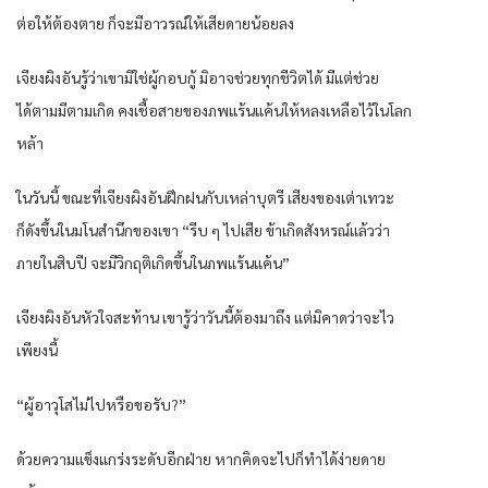
ต่อให้ต้องตาย ก็จะมีอาวรณ์ให้เสียดายน้อยลง
เจียงผิงอันรู้ว่าเขามิใช่ผู้กอบกู้ มิอาจช่วยทุกชีวิตได้ มีแต่ช่วย
ได้ตามมีตามเกิด คงเชื้อสายของภพแร้นแค้นให้หลงเหลือไว้ในโลก
หล้า
ในวันนี้ ขณะที่เจียงผิงอันฝึกฝนกับเหล่าบุตรี เสียงของเต่าเทวะ
ก็ดังขึ้นในมโนสำนึกของเขา “รีบ ๆ ไปเสีย ข้าเกิดสังหรณ์แล้วว่า
ภายในสิบปี จะมีวิกฤติเกิดขึ้นในภพแร้นแค้น”
เจียงผิงอันหัวใจสะท้าน เขารู้ว่าวันนี้ต้องมาถึง แต่มิคาดว่าจะไว
เพียงนี้
“ผู้อาวุโสไม่ไปหรือขอรับ?”
ด้วยความแข็งแกร่งระดับอีกฝ่าย หากคิดจะไปก็ทำได้ง่ายดาย