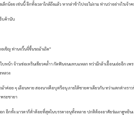
งเล็กน้อย เช่นนี้ อีกทั้งเวลาใกล้ถึงแล้ว หากล่าช้าไปจะไม่งาม ท่านว่าอย่างไรเจ้า
รีบค้านับ
 ขอเชิญ ท่านจวิ้นจี่ขึ้นรถม้าเถิด”
ใบหน้า จ้าวเข่อเหรินเขียวคล้ําา กัดฟันจนแทบแหลก ทว่ามีกล้าเอื้อนเอ่ยอีก เพราะ
ังหลวง
ถม้าค่อย ๆ เลือนหาย สองนางคือบุตรีอนุ ภายใต้ชายคาเดียวกัน ทว่าแตกต่างรา
น่งพระชายา
เอก อีกทั้ง มารดาก็ต่ําต้อยที่สุดในบรรดาอนุทั้งหลาย ปกติต้องอาศัยร่มเงาฮูหยิน