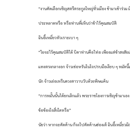
“งานคัดเลือกเชิญสตรีตระกูลใหญ่ทั่วเมือง ข้ามาเข้าร่วม มี
ประหลาดหรือ หรือท่านพี่เห็นว่าข้าไร้คุณสมบัติ
ฉินอี้เหมี่ยวหัวเราะเบา ๆ
“ไยจะไร้คุณสมบัติได้ บิดาท่านคือไท่อ เพียงแต่ข้าสงสัยเ
แทงตรงกลางอก จ้าวเข่อหรันในใจปรบมือเงียบ ๆ หมัดนี้แม
นัก จ้าวเย่อเหรีนดวงตาวาบวับด้วยพิษแค้น
“การหมั้นนั้นได้ยกเลิกแล้ว พระราชโองการเชิญข้ามาเอง 
ข้อข้องใจสิ่งใดหรือ”
นัยว่า หากจะคัดค้าน ก็จงไปคัดค้านฮ่องเต้ ฉินอี้เหมี่ยวม