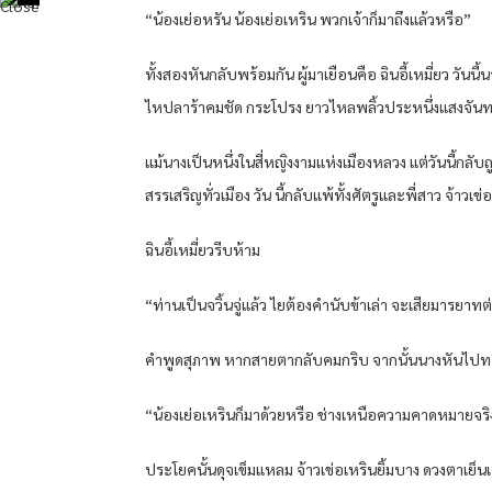
“น้องเย่อหรัน น้องเย่อเหริน พวกเจ้าก็มาถึงแล้วหรือ”
ทั้งสองหันกลับพร้อมกัน ผู้มาเยือนคือ ฉินอี้เหมี่ยว ว
ไหปลาร้าคมชัด กระโปรง ยาวไหลพลิ้วประหนึ่งแสงจันทร์ ส
แม้นางเป็นหนึ่งในสี่หญิงงามแห่งเมืองหลวง แต่วันนี้กลับถ
สรรเสริญทั่วเมือง วัน นี้กลับแพ้ทั้งศัตรูและพี่สาว จ้าวเข่
ฉินอี้เหมี่ยวรีบห้าม
“ท่านเป็นจวิ้นจู่แล้ว ไยต้องคํานับข้าเล่า จะเสียมารยาทต
คําพูดสุภาพ หากสายตากลับคมกริบ จากนั้นนางหันไปทางจ้
“น้องเย่อเหรินก็มาด้วยหรือ ช่างเหนือความคาดหมายจริ
ประโยคนั้นดุจเข็มแหลม จ้าวเข่อเหรินยิ้มบาง ดวงตาเย็น