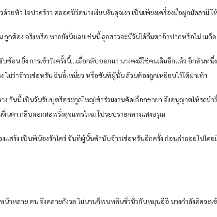
าวด้วยหัว ใจปวดร้าว ตลอดชีวิตนางเงียบงันดุจเงา เป็นเพียงเครื่องมือผูกมัดสามี ให
ถูกต้อง จริงหรือ หากยังนิ่งเฉยเช่นนี้ ลูกสาวจะมีวันได้ลืมตาอ้าปากหรือไม่ เมล็ด
อน ยิ่ง การเข้าวังครั้งนี้…เมื่อกลับออกมา นางคงมิใช่คนเดิมอีกแล้ว อีกคันหนึ่ง
 ไม่ว่าจ้าวเข่อหรัน ฉินอี้เหมี่ยว หรือขันทีผู้นั้น ล้วนต้องถูกเหยียบไว้ใต้ฝ่าเท้า
วง วันนี้ เป็นวันรับบุตรีตระกูลใหญ่เข้าร่วมงานคัดเลือกชายา จึงอนุญาตให้รถม้าวิ
ชวนตื่นตา กลีบดอกสะพรั่งดุจแพรไหม โปรยปรายกลางแสงอรุณ
งแสร้ง เป็นพี่น้องรักใคร่ ขันทีผู้นั้นคํานับจ้าวเข่อหรันอีกครั้ง ก่อนล่าถอยไปโ
น้าหลาย คน จึงคลายกังวล ไม่นานก็พบหลินซิ่วชั่วกับหมุนอีอี นางกําลังคิดจะเข้าไ