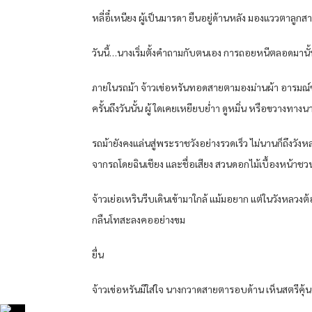
หลี่อี๋เหนียง ผู้เป็นมารดา ยืนอยู่ด้านหลัง มองแววตาลูกส
วันนี้…นางเริ่มตั้งคําถามกับตนเอง การถอยหนีตลอดมานั้น 
ภายในรถม้า จ้าวเข่อหรันทอดสายตามองม่านผ้า อารมณ์ซับซ้
ครั้นถึงวันนั้น ผู้ ใดเคยเหยียบย่ําา ดูหมิ่น หรือขวางทางนาง
รถม้ายังคงแล่นสู่พระราชวังอย่างรวดเร็ว ไม่นานก็ถึงวังหล
จากรถโดยฉินเชียง และชื่อเสียง สวนดอกไม้เบื้องหน้า
จ้าวเย่อเหรินรีบเดินเข้ามาใกล้ แม้มอยาก แต่ในวังหลวงต้อ
กลืนโทสะลงคออย่างขม
ยื่น
จ้าวเข่อหรันมีใส่ใจ นางกวาดสายตารอบด้าน เห็นสตรีคุ้นห