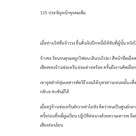
135 ประจัญหน้าดุจคมเข็ม
เมื่อท่านไท่ซือจ้าววง ยื่นตั๋วเงินปีกหนึ่งให้ขันที่ผู้นั้
จ้าวชง ร้อนรนดุจมดถูกไฟลน เดินวนไปมา สีหน้าซีดเผือด เ
เสียงของจ้าวเข่อเหริน ย่อมด่างพร้อย ครั้นถึงงานคัดเลือกชา
เขาอุตส่าห์ทุ่มเทสารพัดวิธี ยอมให้บุตรสาวถอนหมั้น เพื่อ
กลับอ ขบขันมิได้
เมื่อครู่จ้าวเข่อเหรินยังวางท่าโอหัง คิดว่าตนเป็นศูนย
ครั้งก่อนที่หลี่ฝูเฉวียน ปฏิบัติต่อนางด้วยความเคารพ จึ
เสียงอ่อนโยน