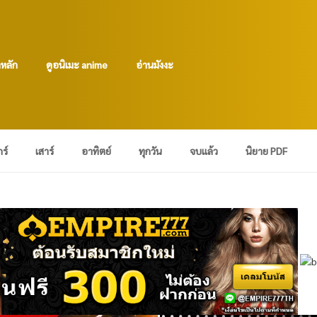
าหลัก
ดูอนิเมะ anime
อ่านมังงะ
กร์
เสาร์
อาทิตย์
ทุกวัน
จบแล้ว
นิยาย PDF