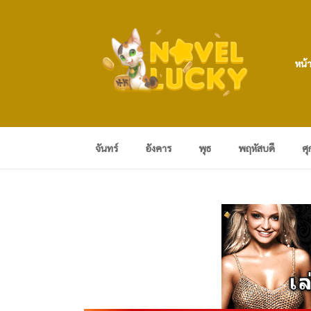
หน้
จันทร์
อังคาร
พุธ
พฤหัสบดี
ศุ