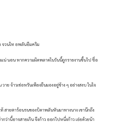
หน้า จวนใท อพลันอึมคริม
่างแน่ นอน หากความผิดพลาดในวันนี้ถูกรายงานขึ้นไป ชื่อ
่น วาย จ้าวเข่อหรันเพียงยืนมองอยู่ข้าง ๆ อย่างสงบ ในใจ
กโดยแท้ สายตาร้อนรนของบิดาพลันหันมาทางนาง เขานึกถึง
ากว่านี้อาจสายเกิน จึงก้าว ออกไปหนึ่งก้าว เอ่ยด้วยน้า