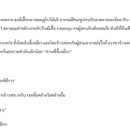
ันนี้นางงดงาม ดุจผีเสื้อกลางลมฤดูใบไม้ผลิ อาภรณ์สีชมพูอ่อนปักลวดลายละเอียด
ยายผมดําขลับประดับปีนผีเสื้อ งามละมุน จนผู้พบเห็นต้องตะลึง ทันทีที่ยืนเคีย
ูกบดบัง ทั้งโดยฉินอี้เหมี่ยว และโดยจ้าวเข่อหรันผู้สวมอาภรณ์จวิ้นจี่ แววตาจ้าวเข
อหวั่นย่อกายคํานับเล็กน้อย “ท่านพี่อี๊เหมี่ยว”
่อพิธีการ
าวเข่อ เหริน รอยยิ้มคล้ายไม่คล้ายยิ้ม
ง ๆ”
เฉียบ