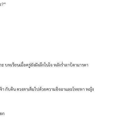
คะ?”
 บทเรียนเมื่อครู่ยังฝังลึกในใจ หลังร่ําลาบิดามารดา
วฟ้า กับดิน ดวงตาเต็มไปด้วยความอิจฉาและโหยหา หญิง
เอก