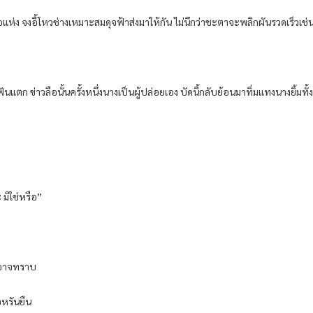
่อแห่ง จงอี้โหวช่างเหมาะสมดุจฟ้าส่งมาให้กัน ไม่นึกว่าชะตาจะพลิกผันรวดเร็วเช่
ก ข่าวลือนั้นครั้งหนึ่งนางเป็นผู้ปล่อยเอง บัดนี้กลับย้อนมาทิ่มแทงนางยิ้มทั้ง
 มิใช่หรือ”
็มิอาจทราบ
หรันยืน