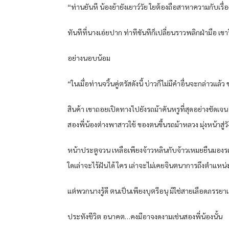
“ท่านยันหี น้องย้ายังเยาว์วัย ใยต้องถือสาหาความกับเรื่อ
ทันทีที่นางเอ่ยปาก ท่าทีขันทีก็เปลี่ยนราวพลิกฝ่ามือ เขา
อย่างนอบน้อม
“ในเมื่อท่านจวิ้นคู่ตรัสดังนี้ บ่าวก็ไม่มีคําอื่นจะกล่าวแล้ว
สินค้า เขาถอยเปิดทางไปยังรถม้าคันหรูที่สุดอย่างชัดเจน 
สองพี่น้องต่างพาสาวใช้ ของตนขึ้นรถม้าหลวง มุ่งหน้าสู่ว
หน้าประตูจวน เหลือเพียงจ้าวหลินกับจ้าวเหมยยืนมองร
ใดเล่าจะไร้ฝันได้ ใคร เล่าจะไม่เคยจินตนาการถึงตําแห
แต่พวกนางรู้ดี ตนเป็นเพียงบุตรีอนุ มิใช่สายเลือดภรรยา
ประทังชีวิต อนาคต…คงมีอาจงดงามเช่นสองพี่น้องนั้น