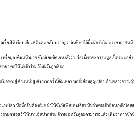
น หวังปิดเรื่องให้ เงียบเสียแต่ต้นลม กลับปรากฏว่าขันทีหาได้ยื่นมือรับไม่ บรรยากาศ
หงื่อผุด เต็มหน้าผาก ขันทีเอ่ยชัดเจนแล้วว่า เรื่องนี้เขาจะกราบทูลเบื้องบนอย
ยา ต่อให้ได้เข้าร่วม ก็ไม่มีวันถูกเลือก
เปิดทางสู่ ตําแหน่งสูงส่ง หากครั้งนี้ล้มเหลว ทุกสิ่งย่อมสูญเปล่า ท่ามกลางความวุ
์กลางแห่งโลก บัดนี้กลับต้องก้มหน้าให้ขันทีเพียงคนเดียว นับว่าเตะเข้าก้อนเหล็
งส่งสายตาเร่งเร้าให้นางเอ่ยปากช่วย จ้าวเข่อหรันดูละครมาพอแล้ว เห็นว่าหากชักช้