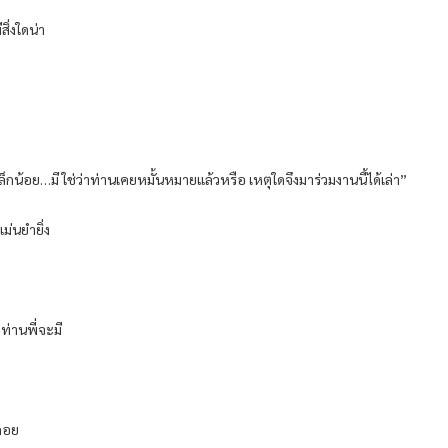
สิ่งใดน่า
ล็กน้อย…มี ใช่ว่าท่านเคยหมั้นหมายแล้วหรือ เหตุใดจึงมาร่วมงานนี้ได้เล่า”
่นยํายิ่ง
ท่านพี่จะมี
ิถอย