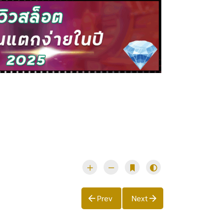
Prev
Next