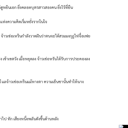
้ฮูหยินเอก ยิ่งคลอดบุตรสาวสองคน ยิ่งไร้ที่ยืน
 แห่งความคิดเริ่มหยั่งรากในใจ
 จ้าวเข่อเหรินกําลังวาดฝันว่าตนจะได้สวมมงกุฎไท่จื่อเฟย
่ง เข้าเขตวัง เมื่อหยุดลง จ้าวเข่อหรันได้รับการประคองลง
ดยมี แลจ้าวเข่อเหรินแม้หางตา ความเย็นชานั้นทําให้นาง
ป ทัก เสียงหนึ่งพลันดังขึ้นด้านหลัง