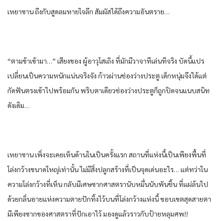
เหยา​ซาน​ ถึงกับ​สูด​ลมหายใจ​ลึก​ สัมผัส​ได้​ถึงความ​อันตราย​…
“ตาม​ข้า​เข้ามา​…” เสียง​ของ​ ผู้อาวุโส​เถิง ที่​มัก​มีวาจา​ทีเล่นทีจริง​ บัดนี้​แปร​
เปลี่ยนเป็น​ความหนักแน่น​จริงจัง​ ก้าว​ผ่าน​ช่องว่าง​ประตู​ เด็กหนุ่ม​จึงได้​แต่​
กัดฟัน​ตรง​เข้าไป​พร้อมกัน​ พริบตาเดียว​ช่องว่าง​ประตู​ก็​ถูก​ปิด​จน​แนบสนิท​
ดังเดิม​…
เหยา​ซาน​ เพิ่งจะ​เคย​เห็น​ด้านใน​เป็นครั้งแรก​ สถานที่​แห่ง​นี้​เป็น​เพียง​พื้น​ที่
โล่ง​กว้าง​ขนาดใหญ่​เท่านั้น​ ไม่มีสิ่งปลูกสร้าง​ที่​เป็น​จุดเด่น​อะไร​… แต่ทว่า​ใน​
ความ​โล่ง​กว้าง​ที่​เห็น​ กลับ​มีเศษซาก​ศาสตรา​นับ​หมื่น​นับ​พัน​ชิ้น​ ที่​แผ่​ล้น​ไป
ด้วย​กลิ่นอาย​แห่ง​ความตาย​ปัก​ทิ้ง​ไว้​บน​ที่โล่ง​กว้าง​แห่ง​นี้​ ขอบเขต​สุดสายตา​
มีเพียง​ซาก​ของ​ศาสตรา​ที่​ปัก​เอาไว้​ มองดู​แล้ว​ราวกับ​ป้าย​หลุมศพ​!!