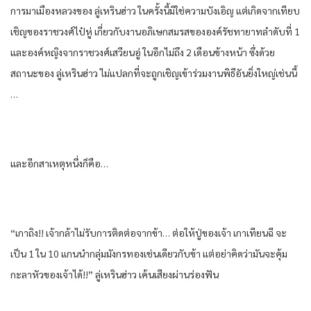
การ​มาเมืองหลวง​ของ​ ลู่​เห​ริน​ฮ่าว​ ใน​ครั้งนี้​มิใช่ความบังเอิญ​ แต่​เกิด​จาก​เทียบ
เชิญ​ของ​ราชวงศ์​ไป๋หู่​ เกี่ยวกับ​งาน​อภิเษกสมรส​ของ​องค์​รัชทายาท​ลำดับ​ที่​ 1
และ​องค์​หญิง​จาก​ราชวงศ์​เสวียน​อู่​ ใน​อีก​ไม่ถึง 2 เดือน​ข้างหน้า​ ซึ่งด้วย​
สถานะ​ของ​ ลู่​เห​ริน​ฮ่าว​ ไม่แปลก​ที่จะ​ถูก​เชิญเข้าร่วม​งานพิธี​อัน​ยิ่งใหญ่​เช่นนี้​
…
และ​อีก​สาเหตุ​หนึ่ง​ก็​คือ​…
“เกา​ถิง!! เจ้ากล้า​ไม่รับ​การ​ติดต่อ​จาก​ข้า​… ต่อให้​ปู่ของ​เจ้า เกา​เทียน​ฉี จะ
เป็น​ 1 ใน​ 10 แกนนำ​กลุ่ม​มังกร​ทอง​เช่นเดียวกับ​ข้า​ แต่​อย่า​คิด​ว่า​มัน​จะคุ้ม
กะลาหัว​ของ​เจ้าได้​!!” ลู่​เห​ริน​ฮ่าว​ เค้น​เสียง​ผ่าน​ร่อง​ฟัน​