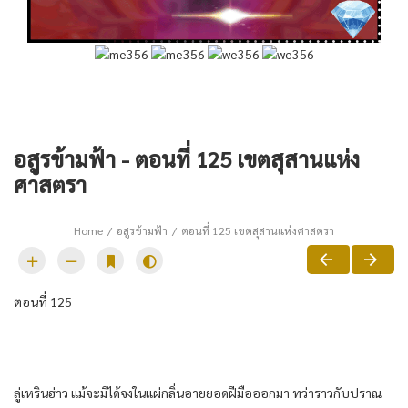
อสูรข้ามฟ้า - ตอนที่ 125 เขตสุสานแห่ง
ศาสตรา
Home
อสูรข้ามฟ้า
ตอนที่ 125 เขตสุสานแห่งศาสตรา
ตอนที่​ 125
ลู่​เห​ริน​ฮ่าว​ แม้จะมิได้​จงใน​แผ่​กลิ่นอาย​ยอด​ฝีมือ​ออกมา​ ทว่า​ราวกับ​ปราณ​