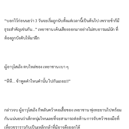
“บอก​ไว้​ก่อน​นะ​ว่า​ 3 วัน​จะเริ่ม​ถูก​นับตั้งแต่​เวลานี้​เป็นต้นไป​ เพราะ​ข้า​ก็​มี
ธุระ​สำคัญ​เช่นกัน​…” เหยา​ซาน​ เค้น​เสียง​ออกมา​อย่าง​ไม่สบอารมณ์​นัก​ ที่​
ต้อง​ถูก​บังคับ​ให้​มาฝึก​
ผู้อาวุโส​เถิง ตบ​ไหล่​ของ​ เหยา​ซาน​ เบา​ ๆ
“หึหึ​… ข้า​พูด​คำ​ไหน​คำ​นั้น​ ไปกัน​เถอะ​!!”
กล่าว​จบ​ ผู้อาวุโส​เถิง ก็​พลัน​คว้า​คอเสื้อ​ของ​ เหยา​ซาน​ พุ่ง​ทะยาน​ไปพร้อม
กัน​ แน่นอน​ว่า​เด็กหนุ่ม​ไหน​เลย​ที่จะ​สามารถ​ต่อต้าน​ การ​จับ​คว้า​ของ​มือ​ที่​
เหี่ยว​ชรา​ราวกับ​เป็น​เหล็กกล้า​ที่​มิอาจ​ดึง​ออก​ได้​