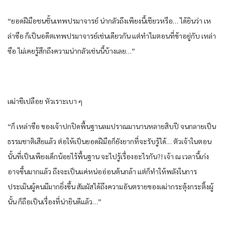
“ยอด​ฝีมือ​ชนชั้น​เทพ​ปรมาจารย์​ น่ากลัว​ถึงเพียงนี้​เชียว​หรือ​… ได้ยิน​ว่า​ เห
ล่าซือ​ ก็​เป็นอดีต​เทพ​ปรมาจารย์​เช่นเดียวกัน​ แต่​ทำไม​ตอนที่​ข้า​อยู่​กับ​ เหล่า
ซือ​ ไม่เคย​รู้สึก​ถึงความ​น่ากลัว​เช่นนี้​บ้าง​เลย​…”
เฒ่าชีเปลือย​ หัวเราะ​เบา​ ๆ
“ก็​ เหล่าซือ​ ของ​เจ้าปกปิด​พื้นฐาน​ลมปราณ​มานาน​หลาย​สิบ​ปี จน​กลาย​เป็น
ธรรมชาติ​เสียแล้ว​ ต่อให้​เป็นยอด​ฝีมือ​ก็​ยัง​ยาก​ที่จะ​รับรู้​ได้​… ตัว​เจ้าใน​ตอน
นั้น​ที่​เป็น​เพียง​เด็กน้อย​ไร้​พื้นฐาน​ จะไปรู้เรื่อง​อะไร​กัน​?! เจ้า ณ เวลานี้​เก่ง​
อาจ​ขึ้น​มาก​แล้ว​ ถึงจะเป็น​แค่​หน่อ​อ่อน​ต้นกล้า​ แต่​ก็​ทำให้​พลัง​ใน​การ
ประเมิน​ผู้คน​มีมากยิ่งขึ้น​ สัมผัส​ได้​ถึงความ​อันตราย​ของ​เฒ่ากระตุ้งกระติ้ง​ผู้​
นั้น​ ก็​ถือ​เป็นเรื่อง​ที่​น่ายินดี​แล้ว​…”