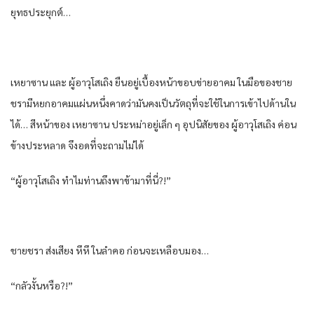
ยุทธ​ประยุกต์​…
เหยา​ซาน​ และ​ ผู้อาวุโส​เถิง ยืน​อยู่​เบื้องหน้า​ขอบข่าย​อาคม​ ใน​มือ​ของ​ชาย​
ชรา​มีหยก​อาคม​แผ่น​หนึ่ง​คาด​ว่า​มัน​คง​เป็น​วัตถุ​ที่จะ​ใช้ใน​การ​เข้าไป​ด้านใน​
ได้​… สีหน้า​ของ​ เหยา​ซาน​ ประหม่า​อยู่​เล็ก​ ๆ อุปนิสัย​ของ​ ผู้อาวุโส​เถิง ค่อน
ข้าง​ประหลาด​ จึงอด​ที่จะ​ถามไม่ได้​
“ผู้อาวุโส​เถิง ทำไม​ท่าน​ถึงพา​ข้า​มาที่นี่​?!”
ชาย​ชรา​ ส่งเสียง​ หึหึ​ ใน​ลำคอ​ ก่อน​จะเหลือบมอง​…
“กลัว​งั้น​หรือ​?!”