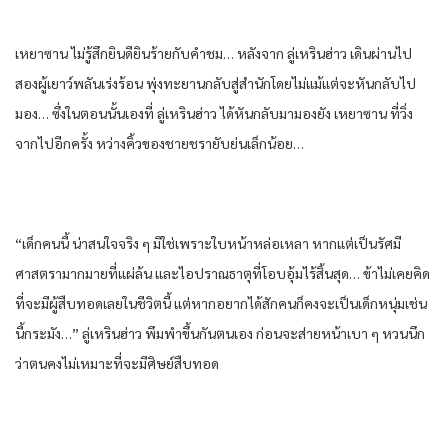
เหยา​ซาน​ ไม่รู้สึก​ยินดียินร้าย​กับ​คำ​ชม… หลังจาก​ ลู่​เห​ริน​ฮ่าว​ เดินผ่าน​ไป
สอง​ผู้เยาว์​พลัน​เร่งร้อน​ พุ่ง​ทะยาน​กลับ​สู่สำนัก​โดย​ไม่แม้แต่​จะหันกลับ​ไป
มอง​… ซึ่งใน​ตอนนั้น​เอง​ที่​ ลู่​เห​ริน​ฮ่าว​ ได้​หันกลับ​มามอง​ยัง​ เหยา​ซาน​ ที่​วิ่ง​
จากไป​อีกครั้ง​ หว่าง​คิ้ว​ของ​ชาย​ชรา​ยับ​ย่น​เล็กน้อย​…
“เด็ก​คน​นี้​ น่าสนใจ​จริง ๆ​ มิใช่เพราะ​ใบหน้า​หล่อเหลา​ หาก​แต่​เป็น​รัศมี​
ศาสตรา​มากมาย​ที่​แผ่​ล้น​ และ​ไอ​ปราณ​ธาตุ​ที่​โอบอุ้ม​ไร้​สิ้นสุด​… ข้า​ไม่เคย​คิด​
ที่จะ​มีผู้สืบทอด​เลย​ใน​ชีวิต​นี้​ แต่​หาก​อยากได้​สัก​คน​ก็​คงจะ​เป็น​เด็กหนุ่ม​เช่น
นี้​กระมัง​…” ลู่​เห​ริน​ฮ่าว​ พึมพำ​ขึ้น​กัน​ตนเอง​ ก่อน​จะส่ายหน้า​เบา​ ๆ หวนนึก​
ว่า​ตน​คง​ไม่เหมาะ​ที่จะ​มีศิษย์​สืบทอด​