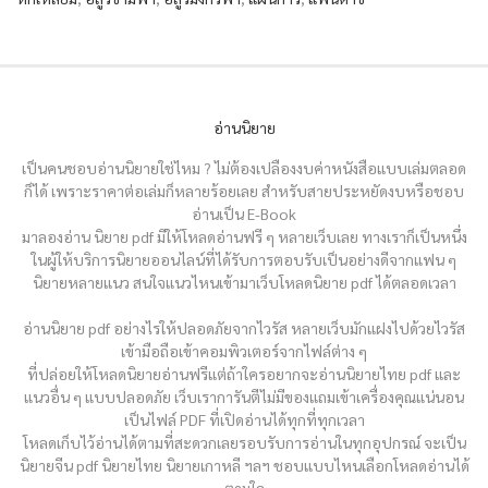
อ่านนิยาย
เป็นคนชอบอ่านนิยายใช่ไหม ? ไม่ต้องเปลืองงบค่าหนังสือแบบเล่มตลอด
ก็ได้ เพราะราคาต่อเล่มก็หลายร้อยเลย สำหรับสายประหยัดงบหรือชอบ
อ่านเป็น E-Book
มาลองอ่าน นิยาย pdf มีให้โหลดอ่านฟรี ๆ หลายเว็บเลย ทางเราก็เป็นหนึ่ง
ในผู้ให้บริการนิยายออนไลน์ที่ได้รับการตอบรับเป็นอย่างดีจากแฟน ๆ
นิยายหลายแนว สนใจแนวไหนเข้ามาเว็บโหลดนิยาย pdf ได้ตลอดเวลา
อ่านนิยาย pdf อย่างไรให้ปลอดภัยจากไวรัส หลายเว็บมักแฝงไปด้วยไวรัส
เข้ามือถือเข้าคอมพิวเตอร์จากไฟล์ต่าง ๆ
ที่ปล่อยให้โหลดนิยายอ่านฟรีแต่ถ้าใครอยากจะอ่านนิยายไทย pdf และ
แนวอื่น ๆ แบบปลอดภัย เว็บเราการันตีไม่มีของแถมเข้าเครื่องคุณแน่นอน
เป็นไฟล์ PDF ที่เปิดอ่านได้ทุกที่ทุกเวลา
โหลดเก็บไว้อ่านได้ตามที่สะดวกเลยรอบรับการอ่านในทุกอุปกรณ์ จะเป็น
นิยายจีน pdf นิยายไทย นิยายเกาหลี ฯลฯ ชอบแบบไหนเลือกโหลดอ่านได้