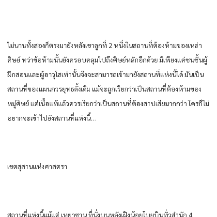
ไม่นาน​ทั้งสอง​ก็​ตรง​มายัง​หลังเขา​ลูก​ที่​ 2 หนึ่ง​ใน​สถานที่​ต้องห้าม​ของ​เหล่า​
ศิษย์​ ทว่า​ข้อห้าม​นั้น​ยัง​ครอบคลุม​ไปถึงศิษย์​หลัก​อีกด้วย​ มีเพียงแค่​ชนชั้น​ผู้
ฝึกสอน​และ​ผู้อาวุโส​เท่านั้น​จึงจะสามารถ​เข้า​มายัง​สถานที่​แห่ง​นี้​ได้​ มัน​เป็น​
สถานที่​ของ​แผนก​วร​ยุทธ​ดั้งเดิม​ แม้จะถูก​เรียก​ว่า​เป็น​สถานที่​ต้องห้าม​ของ​
หมู่​ศิษย์​ แต่​เนื้อแท้​แล้ว​ควร​เรียก​ว่า​เป็น​สถานที่​ต้อง​สาปเสีย​มากกว่า​ ใคร​ก็​ไม่
อยาก​จะเข้าไป​ยัง​สถานที่​แห่ง​นี้​…
เขต​สุสาน​แห่ง​ศาสตรา​
สถานที่​แห่ง​นี้​แม้แต่​ เหยา​ซาน​ ที่นั่ง​บน​หลัง​เฝิงน้อย​โบยบิน​ทั่ว​สำนัก​ 4