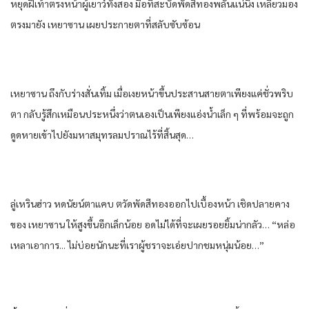
หยุด​ฝีเท้า​ตรงหน้า​ผู้เยาว์​ทั้งสอง​ มือ​ที่​สะบัด​พัด​สีทอง​พลัน​แน่นิ่ง​ เหลียว​มอง​
ตรง​มายัง​ เหยา​ซาน​ เผย​ประกาย​ตา​ที่​สลับซับซ้อน​
เหยา​ซาน​ ถึงกับ​ร่าง​สั่นเทิ้ม​ เมื่อ​เงยหน้า​ขึ้น​ประสาน​สายตา​เพียงแค่​ชั่วพริบ
ตา​ กลับ​รู้สึก​เหมือน​ประหนึ่งว่า​ตนเอง​เป็น​เพียง​แอ่งน้ำ​เล็ก​ ๆ ที่​พร้อม​จะถูก​
ดูด​หาย​เข้าไป​ยัง​มหาสมุทร​ลมปราณ​ไร้​ที่​สิ้นสุด​…
ลู่​เห​ริน​ฮ่าว​ หด​นัยน์ตา​แคบ​ ตวัด​พัด​สีทอง​ออก​ไปเบื้องหน้า​ เชิด​ปลาย​คาง​
ของ​ เหยา​ซาน​ ให้​สูงขึ้น​อีก​เล็กน้อย​ อด​ไม่ได้​ที่จะ​เผย​รอยยิ้ม​น่ากลัว​… “หล่อ
เหลา​เอา​กา​ร.​.. ไม่บ่อย​นัก​นะ​ที่​เรา​ผู้ชรา​จะเอ่ยปาก​ชมหนุ่มน้อย​…”