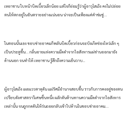
เหยา​ซาน​ ใบหน้า​บิดเบี้ยว​เล็กน้อย​ แต่​ใจก็​ย่อม​รู้​ว่า​ผู้อาวุโส​เถิง คง​ไม่ปล่อย​
ตน​ให้​ตกอยู่ในอันตราย​อย่าง​แน่นอน​ น่าจะเป็น​เพียงแค่​คำ​ข่มขู่​…
ใน​ตอนนั้น​เอง​ ขอบข่าย​อาคม​ก็​พลัน​บิดเบี้ยว​ก่อน​จะบังเกิด​ช่องโหว่​เล็ก​ ๆ
เป็น​ประตู​ขึ้น​… กลิ่นอาย​แห่ง​ความมืด​ดำ​จาก​ไอ​สังหาร​แผ่ซ่าน​ออก​มายัง​
ด้านนอก​ จน​ทำให้​ เหยา​ซาน​ รู้สึก​ถึงความ​เย็น​วา​บ.​..
ผู้อาวุโส​เถิง เผย​แววตา​ดุดัน​ แผ่รัศมี​อำนาจ​สยบ​ขึ้น​ ราวกับ​การ​คงอยู่​ของ​ตน​
เปรียบ​ดัง​ศาสตรา​วิเศษ​ชิ้น​หนึ่ง​ ผลักดัน​ต้านทาน​ความมืด​ดำ​จาก​ไอ​สังหาร​
เหล่านั้น​ จน​ถูก​กดดัน​ให้​ร่น​ถอยกลับ​เข้าไป​ด้านใน​ขอบข่าย​อาคม​…