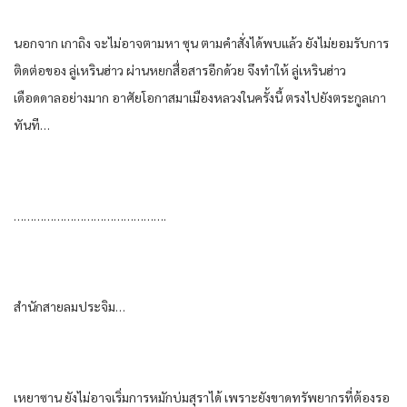
นอกจาก​ เกา​ถิง จะไม่อาจ​ตามหา​ ซุน​ ตามคำสั่ง​ได้​พบ​แล้ว​ ยัง​ไม่ยอมรับ​การ​
ติดต่อ​ของ​ ลู่​เห​ริน​ฮ่าว​ ผ่าน​หยก​สื่อสาร​อีกด้วย​ จึงทำให้​ ลู่​เห​ริน​ฮ่าว​
เดือดดาล​อย่าง​มาก​ อาศัย​โอกาส​มาเมืองหลวง​ใน​ครั้งนี้​ ตรง​ไปยัง​ตระกูล​เกา​
ทันที​…
……………………………………….
สำนัก​สายลม​ประ​จิม…
เหยา​ซาน​ ยัง​ไม่อาจ​เริ่ม​การ​หมักบ่ม​สุรา​ได้​ เพราะ​ยัง​ขาด​ทรัพยากร​ที่​ต้อง​รอ​