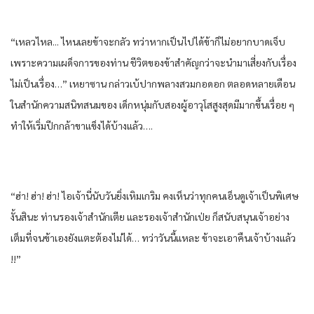
“เหลว​ไห​ล.​.. ไหน​เลย​ข้า​จะกลัว​ ทว่า​หาก​เป็นไปได้​ข้า​ก็​ไม่อยาก​บาดเจ็บ​
เพราะ​ความ​เผด็จการ​ของ​ท่าน​ ชีวิต​ของ​ข้า​สำคัญ​กว่า​จะนำมา​เสี่ยง​กับ​เรื่อง
ไม่เป็นเรื่อง​…” เหยา​ซาน​ กล่าว​เบ้​ปาก​พลาง​สวม​กอดอก​ ตลอด​หลาย​เดือน​
ใน​สำนัก​ความ​สนิทสนม​ของ​ เด็กหนุ่ม​กับ​สอง​ผู้อาวุโส​สูงสุด​มีมากขึ้น​เรื่อย ๆ​
ทำให้​เริ่ม​ปีกกล้าขาแข็ง​ได้​บ้าง​แล้ว​….
“ฮ่า! ฮ่า! ฮ่า! ไอ​เจ้านี่​นับวัน​ยิ่ง​เหิมเกริม​ คง​เห็น​ว่า​ทุกคน​เอ็นดู​เจ้าเป็นพิเศษ​
งั้น​สินะ​ ท่าน​รอง​เจ้าสำนัก​เตีย​ และ​รอง​เจ้าสำนัก​เป่ย​ ก็​สนับสนุน​เจ้าอย่าง​
เต็มที่​จน​ข้า​เอง​ยัง​แตะต้อง​ไม่ได้​… ทว่า​วัน​นี้แหละ​ ข้า​จะเอาคืน​เจ้าบ้าง​แล้ว​
!!”