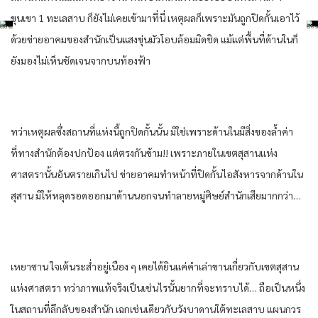
ขุนเขา​ 1 ทะเลสาบ​ ก็​ยัง​ไม่เคย​เข้ามา​ที่นี่​ เหตุผล​ก็​เพราะ​มัน​ถูก​ปิดกั้น​เอาไว้​
ด้วย​ข่าย​อาคม​ของ​สำนัก​เป็น​แสงขุ่นมัว​โอบล้อม​มิดชิด​ แม้แต่​พื้นที่​ด้านใน​ก็​
ยัง​มองไม่เห็น​ชัดเจน​จาก​บน​ท้องฟ้า​
ทว่า​เหตุผล​ซึ่งสถานที่​แห่ง​นี้​ถูก​ปิดกั้น​นั้น​ มิใช่เพราะ​ด้านใน​มีสิ่งของล้ำค่า​
ที่ทาง​สำนัก​ต้อง​ปกป้อง​ แต่​ตรงกันข้าม​!! เพราะ​ภายใน​เขต​สุสาน​แห่ง​
ศาสตรา​นั้น​อันตราย​เกินไป​ ข่าย​อาคม​ทำหน้าที่​ปิดกั้น​ไอ​สังหาร​จาก​ด้านใน​
สุสาน​ มิให้​หลุด​รอด​ออกมา​ด้านนอก​จน​ทำลาย​หมู่​ศิษย์​สำนัก​เสีย​มากกว่า​…
เหยา​ซาน​ ใจเต้น​ระส่ำ​อยู่​เนือง ๆ​ เคย​ได้ยิน​แค่​คำ​เล่าขาน​เกี่ยวกับ​เขต​สุสาน​
แห่ง​ศาสตรา​ ทว่า​ภาพ​แท้จริง​เป็น​เช่นไร​นั้น​ยาก​ที่จะ​ทราบ​ได้​… ถือ​เป็นหนึ่ง​
ใน​สถานที่​ลึกลับ​ของ​สำนัก​ เฉก​เช่นเดียวกับ​วัง​บา​ดาน​ใต้​ทะเลสาบ​ แผนก​วร​