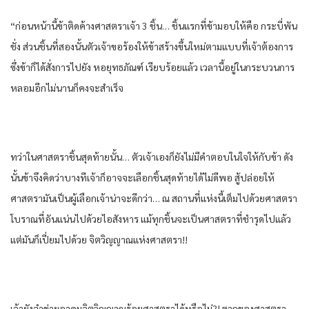
“ก่อนหน้านี้​ข้า​ติดค้าง​ศาสตรา​เจ้า 3 ชิ้น​… ชิ้น​แรก​ที่​ข้า​มอบให้​คือ​ กระบี่​พัน​
ชั่ง ส่วน​ชิ้น​ที่สอง​นั้น​ตัว​เจ้าขอร้อง​ให้​ข้า​สร้าง​ขึ้น​ใหม่​ตาม​แบบ​ที่​เจ้าต้องการ​
ซึ่งข้า​ก็ได้​สั่งการ​ไปยัง​ หอ​ยุทธภัณฑ์​ เรียบร้อย​แล้ว​ เวลานี้​อยู่​ใน​กระบวน​การ
หลอม​อีกไม่นาน​ก็​คงจะ​สำเร็จ​
ทว่า​ใน​ศาสตรา​ชิ้น​สุดท้าย​นั้น​… ตัว​เจ้าเอง​ก็​ยัง​ไม่มีคำตอบ​ใน​ใจให้​กับ​ข้า​ ดัง
นั้น​ข้า​จึงคิด​ว่า​บางที​เจ้าก็​อาจจะ​เลือก​ชิ้น​สุดท้าย​ได้​ไม่ดี​พอ​ สู้ปล่อย​ให้​
ศาสตรา​มัน​เป็น​ผู้​เลือก​เจ้าน่าจะ​ดีกว่า​… ณ สถานที่​แห่ง​นี้​เต็มไปด้วย​ศาสตรา​
โบราณ​ที่​อัน​แน่น​ไปด้วย​ไอ​สังหาร​ แม้ทุก​ชิ้น​จะเป็น​ศาสตรา​ที่​ชำรุด​ไปแล้ว​
แต่​มัน​ก็​เปี่ยม​ไปด้วย​ จิตวิญญาณ​แห่ง​ศาสตรา​!!
เจ้ายัง​จำข่าย​อาคม​จิตวิญญาณ​ร้อย​ศาสตรา​ได้​หรือไม่​?! ซาก​ของ​ศาสตรา​