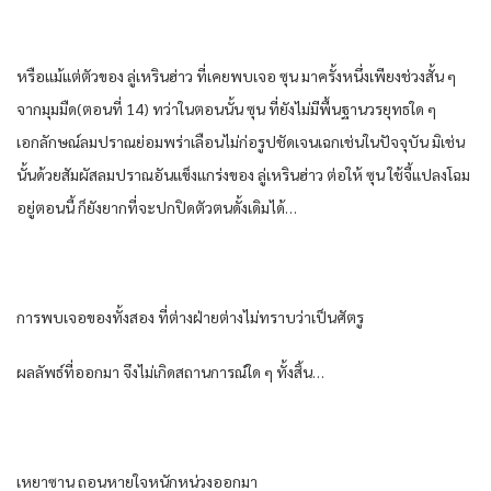
หรือ​แม้แต่​ตัว​ของ​ ลู่​เห​ริน​ฮ่าว​ ที่​เคย​พบ​เจอ​ ซุน​ มาครั้งหนึ่ง​เพียง​ช่วง​สั้น​ ๆ
จาก​มุมมืด​(ตอนที่​ 14) ทว่า​ใน​ตอนนั้น​ ซุน​ ที่​ยัง​ไม่มีพื้นฐาน​วร​ยุทธ​ใด​ ๆ
เอกลักษณ์​ลมปราณ​ย่อม​พร่า​เลือน​ไม่ก่อ​รูป​ชัดเจน​เฉกเช่น​ใน​ปัจจุบัน​ มิเช่น
นั้น​ด้วย​สัมผัส​ลมปราณ​อัน​แข็งแกร่ง​ของ​ ลู่​เห​ริน​ฮ่าว​ ต่อให้​ ซุน​ ใช้จี้แปลง​โฉม
อยู่​ตอนนี้​ ก็​ยัง​ยาก​ที่จะ​ปกปิด​ตัวตน​ดั้งเดิม​ได้​…
การ​พบ​เจอ​ของ​ทั้งสอง​ ที่​ต่าง​ฝ่าย​ต่าง​ไม่ทราบ​ว่า​เป็น​ศัตรู​
ผลลัพธ์​ที่​ออกมา​ จึงไม่เกิด​สถานการณ์​ใด​ ๆ ทั้งสิ้น​…
เหยา​ซาน​ ถอนหายใจ​หนักหน่วง​ออกมา​