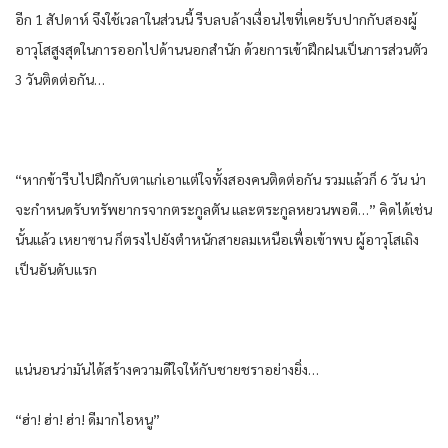
อีก​ 1 สัปดาห์​ จึงใช้เวลา​ใน​ส่วน​นี้​ รีบ​ลบล้าง​เงื่อนไข​ที่​เคย​รับปาก​กับ​สอง​ผู้
อาวุโส​สูงสุด​ใน​การออกไป​ด้านนอก​สำนัก​ ด้วย​การ​เข้า​ฝึกฝน​เป็นการ​ส่วนตัว​
3 วัน​ติดต่อกัน​…
“หาก​ข้า​รีบ​ไปฝึก​กับ​ตาแก่​เอาแต่ใจ​ทั้งสอง​คน​ติดต่อกัน​ รวม​แล้วก็​ 6 วัน​ น่า
จะ​กำหนด​รับ​ทรัพยากร​จาก​ตระกูล​ตัน​ และ​ตระกูล​หยวน​พอดี​…” คิดได้​เช่น
นั้น​แล้ว​ เหยา​ซาน​ ก็​ตรง​ไปยัง​ตำหนัก​สายลม​เหนือ​เพื่อ​เข้าพบ​ ผู้อาวุโส​เถิง
เป็น​อันดับ​แรก​
แน่นอน​ว่า​มัน​ได้​สร้าง​ความดีใจ​ให้​กับ​ชาย​ชรา​อย่างยิ่ง​…
“ฮ่า! ฮ่า! ฮ่า! ดีมาก​ไอ​หนู​”