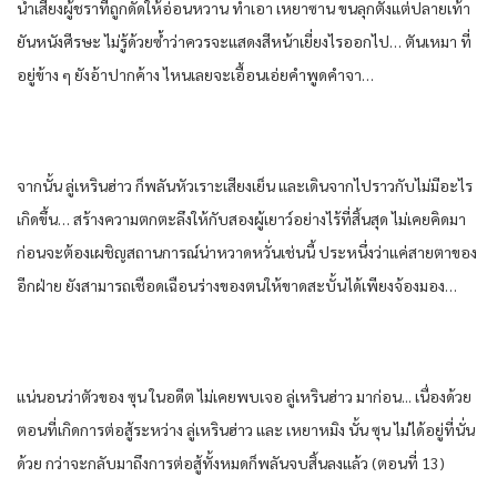
น้ำเสียง​ผู้ชรา​ที่​ถูก​ดัด​ให้​อ่อนหวาน​ ทำเอา​ เหยา​ซาน​ ขนลุก​ตั้งแต่​ปลายเท้า​
ยัน​หนัง​ศีรษะ​ ไม่รู้​ด้วยซ้ำ​ว่า​ควรจะ​แสดง​สีหน้า​เยี่ยง​ไร​ออก​ไป… ตัน​เหมา​ ที่
อยู่​ข้าง ๆ​ ยัง​อ้าปากค้าง​ ไหน​เลย​จะเอื้อนเอ่ย​คำพูดคำจา​…
จากนั้น​ ลู่​เห​ริน​ฮ่าว​ ก็​พลัน​หัวเราะ​เสียง​เย็น​ และ​เดิน​จากไป​ราวกับ​ไม่มีอะไร​
เกิดขึ้น​… สร้าง​ความ​ตกตะลึง​ให้​กับ​สอง​ผู้เยาว์​อย่าง​ไร้​ที่​สิ้นสุด​ ไม่เคย​คิด​มา
ก่อน​จะต้อง​เผชิญ​สถานการณ์​น่า​หวาดหวั่น​เช่นนี้​ ประหนึ่งว่า​แค่​สายตา​ของ​
อีก​ฝ่าย​ ยัง​สามารถ​เชือดเฉือน​ร่าง​ของ​ตน​ให้​ขาดสะบั้น​ได้​เพียง​จ้องมอง​…
แน่นอน​ว่า​ตัว​ของ​ ซุน​ ใน​อดีต​ ไม่เคย​พบ​เจอ​ ลู่​เห​ริน​ฮ่าว​ มาก่อ​น.​.. เนื่องด้วย​
ตอน​ที่เกิด​การต่อสู้​ระหว่าง​ ลู่​เห​ริน​ฮ่าว​ และ​ เหยา​หมิง​ นั้น​ ซุน​ ไม่ได้​อยู่​ที่นั่น​
ด้วย​ กว่า​จะกลับ​มาถึงการต่อสู้​ทั้งหมด​ก็​พลัน​จบสิ้น​ลง​แล้ว​ (ตอนที่​ 13)