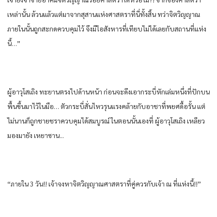
เหล่านั้น​ ล้วนแล้วแต่​มาจาก​สุสาน​แห่ง​ศาสตรา​ที่นี่​ทั้งสิ้น​ ทว่า​จิตวิญญาณ​
ภายใน​นั้น​ถูก​สะกด​ควบคุม​ไว้​ จึงมีไอ​สังหาร​ที่​เทียบ​ไม่ได้​เลย​กับ​สถานที่​แห่ง​
นี้​…”
ผู้อาวุโส​เถิง ทะยาน​ตรง​ไปด้านหน้า​ ก่อน​จะดึง​เอา​กระบี่​หัก​เล่ม​หนึ่ง​ที่​ปัก​บน​
พื้น​ขึ้น​มาไว้​ใน​มือ​… ตัว​กระบี่​สั่น​ไหว​รุนแรง​คล้าย​กับ​อาชา​ที่​พยศ​ดื้อรั้น​ แต่​
ไม่นาน​ก็​ถูก​ชาย​ชรา​ควบคุม​ได้​สมบูรณ์​ ใน​ตอนนั้น​เอง​ที่​ ผู้อาวุโส​เถิง เหลียว​
มอง​มายัง​ เหยา​ซาน.​..
“ภายใน​ 3 วัน​!! เจ้าจงหา​จิตวิญญาณ​ศาสตรา​ที่​คู่ควร​กับ​เจ้า ณ ที่​แห่ง​นี้​!!”