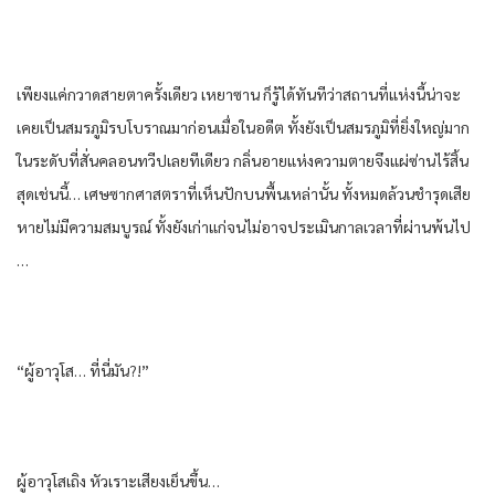
เพียงแค่​กวาดสายตา​ครั้ง​เดียว​ เหยา​ซาน​ ก็​รู้​ได้​ทันที​ว่า​สถานที่​แห่ง​นี้​น่าจะ​
เคย​เป็น​สมรภูมิ​รบ​โบราณ​มาก่อน​เมื่อ​ใน​อดีต​ ทั้ง​ยัง​เป็น​สมรภูมิ​ที่​ยิ่งใหญ่​มาก​
ใน​ระดับ​ที่​สั่นคลอน​ทวีป​เลย​ทีเดียว​ กลิ่นอาย​แห่ง​ความตาย​จึงแผ่ซ่าน​ไร้​สิ้น
สุด​เช่นนี้​… เศษซาก​ศาสตรา​ที่​เห็น​ปัก​บน​พื้น​เหล่านั้น​ ทั้งหมด​ล้วน​ชำรุด​เสีย
หาย​ไม่มีความสมบูรณ์​ ทั้ง​ยัง​เก่าแก่​จน​ไม่อาจ​ประเมิน​กาลเวลา​ที่​ผ่าน​พ้นไป​
…
“ผู้อาวุโส​… ที่นี่​มัน​?!”
ผู้อาวุโส​เถิง หัวเราะ​เสียง​เย็น​ขึ้น​…