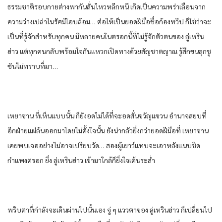
ธรรมชาติ​รอบกาย​ต่าง​พา​กัน​สั่น​ไหว​หลีกหนี​ เกิด​เป็นความ​พร่า​เลือน​จาก​
ความว่างเปล่า​ใน​รัศมี​โอบ​ล้อ​ม… ต่อให้​เป็นยอด​ฝีมือ​ชื่อ​ก้อง​ทวีป​ ก็​ใช่ว่า​จะ
เป็นที่รู้จัก​สำหรับ​ทุกคน​ มีหลาย​คนใน​ตรอก​นี้​ที่​ไม่รู้จัก​ตัวตน​ของ​ ลู่​เห​ริน​
ฮ่าว​ แต่​ทุกคน​กลับ​พร้อมใจกัน​แหวก​เปิดทาง​ด้วย​สัญชาตญาณ​ รู้สึก​ขนลุก​ชู
ชัน​ไม่ทราบ​ที่มา​…
เหยา​ซาน​ ที่​เห็น​แบบ​นั้น​ ก็​ยัง​อด​ไม่ได้​ที่จะ​อด​สั่น​ขวัญแขวน​ อำนาจ​สยบ​ที่​
อีก​ฝ่าย​แผ่​ล้น​ออกมา​โดยไม่ตั้งใจ​นั้น​ ยัง​น่ากลัว​ยิ่งกว่า​ยอด​ฝีมือ​ที่​ เหยา​ซาน​
เคย​พบ​เจอ​อย่าง​ไม่อาจ​เปรียบ​วัด​… สอง​ผู้เยาว์​แทบจะ​เอา​หลัง​แนบชิด​
กำแพง​ตรอก​ ยิ่ง​ ลู่​เห​ริน​ฮ่าว​ เข้ามา​ใกล้​ก็​ยิ่ง​ใจเต้น​ระส่ำ​
พริบตา​ที่​กำลังจะ​เดินผ่าน​ไปนั้น​เอง​ จู่ ๆ แววตา​ของ​ ลู่​เห​ริน​ฮ่าว​ ก็​เปลี่ยนไป​