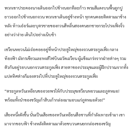
พวกเขา​ประคอง​นาง​เดิน​ออก​ไปข้างนอก​ทีละ​ก้าว​ พรม​สีแดง​บน​พื้น​ถูก​ปู
ยาว​ออก​ไปข้างนอก​จวน​ พวกเขา​เดิน​อยู่​ข้างหน้า​ ทุกคน​คอย​ติด​ตามมา​ข้าง
หลัง​ ห้าว​เอ๋อร์​และ​บุตรชาย​ของ​กวน​สีห​ลิ่น​สอง​คน​ยก​ชายกระโปรง​เฟิ่งจิ่ว​
อย่าง​ว่าง่าย​ เดิน​ไปอย่าง​เนิบ​ช้า
เซวียน​หยวน​โม่เจ๋อ​คอย​อยู่​ที่​หน้า​ประตู​ใหญ่​ของ​จวน​ตระกูล​เฟิ่ง กลาง​
ท้องฟ้า​ มังกร​เขียว​และ​หงส์​ไฟบิน​ฉวัดเฉวียน​ ผู้​แข็งแกร่ง​จาก​ฝ่าย​ต่างๆ​ รวม
ตัวกัน​อยู่​รอบนอก​จวน​ตระกูล​เฟิ่ง สายตา​ของ​ประมุข​และ​ผู้ฝึก​ปราณ​จาก​ทั้ง​
แปด​ทิศ​ต่าง​ก็​มอง​ตรง​ไปที่​ประตู​ใหญ่​ของ​จวน​ตระกูล​เฟิ่ง
“ตระกูล​ห​วัน​เหยียนขอ​อวยพร​ให้​กับ​ประมุข​เซวียน​หยวน​และ​ภูต​หมอ​!
พร้อมทั้ง​นำ​ของขวัญ​เก้า​สิบ​เก้า​กล่อง​มามอบ​แก่​ภูต​หมอ​ด้วย​!”
เสียง​หนึ่ง​ดัง​ขึ้น​ นั่น​เป็น​เสียง​ของ​ห​วัน​เหยียนสือ​ซาน​ที่​กำลัง​เหาะ​เข้ามา​ เขา​
มาจาก​ขอบฟ้า​ ข้างหลัง​ติด​ตามมา​ด้วย​ขบวน​คน​ยก​กล่อง​ของขวัญ​