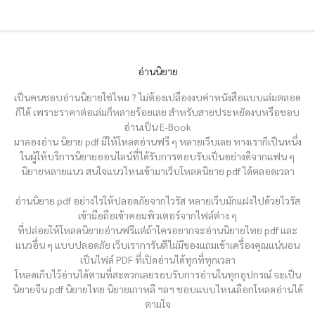
อ่านนิยาย
เป็นคนชอบอ่านนิยายใช่ไหม ? ไม่ต้องเปลืองงบค่าหนังสือแบบเล่มตลอด
ก็ได้ เพราะราคาต่อเล่มก็หลายร้อยเลย สำหรับสายประหยัดงบหรือชอบ
อ่านเป็น E-Book
มาลองอ่าน นิยาย pdf มีให้โหลดอ่านฟรี ๆ หลายเว็บเลย ทางเราก็เป็นหนึ่ง
ในผู้ให้บริการนิยายออนไลน์ที่ได้รับการตอบรับเป็นอย่างดีจากแฟน ๆ
นิยายหลายแนว สนใจแนวไหนเข้ามาเว็บโหลดนิยาย pdf ได้ตลอดเวลา
อ่านนิยาย pdf อย่างไรให้ปลอดภัยจากไวรัส หลายเว็บมักแฝงไปด้วยไวรัส
เข้ามือถือเข้าคอมพิวเตอร์จากไฟล์ต่าง ๆ
ที่ปล่อยให้โหลดนิยายอ่านฟรีแต่ถ้าใครอยากจะอ่านนิยายไทย pdf และ
แนวอื่น ๆ แบบปลอดภัย เว็บเราการันตีไม่มีของแถมเข้าเครื่องคุณแน่นอน
เป็นไฟล์ PDF ที่เปิดอ่านได้ทุกที่ทุกเวลา
โหลดเก็บไว้อ่านได้ตามที่สะดวกเลยรอบรับการอ่านในทุกอุปกรณ์ จะเป็น
นิยายจีน pdf นิยายไทย นิยายเกาหลี ฯลฯ ชอบแบบไหนเลือกโหลดอ่านได้
ตามใจ