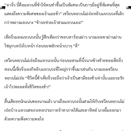
“อา​จิ่ว​ นี่​คือ​แหวน​ที่​ข้า​ให้​คน​ทำ​ขึ้น​เป็นพิเศษ​ เป็นการ​มีอยู่​ที่​พิเศษ​ที่สุด​
แสดงถึง​ความ​พิเศษ​ของ​เจ้าและ​ข้า​” เซวียน​หยวน​โม่เจ๋อ​หยิบ​แหวน​วง​ที่​เล็ก​
กว่า​พลาง​มอง​นาง​ “ข้า​จะช่วย​เจ้าสวม​แหวน​เอง​!”
เฟิ่งจิ่ว​มอง​แหวน​วง​นั้น​ รู้สึก​เพียง​ว่า​ขอบตา​ร้อนผ่าว​ นาง​มอง​เขา​ผ่าน​ม่าน​
ไข่มุก​บดบัง​ใบหน้า​ ก่อน​จะพยักหน้า​เบา​ๆ “ดี​”
เซวียน​หยวน​โม่เจ๋อ​ถือ​แหวน​วง​นั้น​ ก่อน​จะสวม​ที่​นิ้วนาง​ข้าง​ซ้าย​ของ​เฟิ่งจิ่ว​
ตอนนี้​เฟิ่งจิ่ว​เอง​ก็​หยิบ​แหวน​วง​ที่​ใหญ่​กว่า​ขึ้น​มาเช่นกัน​ นาง​มอง​เซวียน​
หยวน​โม่เจ๋อ​ “ชีวิต​นี้​ข้า​เฟิ่งจิ่ว​จะถือว่า​เจ้าเป็น​สามีของ​ข้า​เท่านั้น​ และ​จะรัก​
เจ้าไปตลอดทั้ง​ชีวิต​ของ​ข้า​!”
สิ้น​เสียง​หนักแน่น​ของ​นาง​แล้ว​ นาง​ถือ​แหวน​วง​นั้น​สวม​ให้​กับ​เซวียน​หยวน​โม่
เจ๋อ​บ้าง​ แหวน​สอ​งวง​ทอ​ประกาย​จ้าตา​ภายใต้​แสงอาทิตย์​ นาง​ยิ้ม​ออกมา​
ด้วย​ความ​พึง​ความพอใจ​