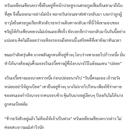
ห​วัน​เหยียน​เชีย​น​หวา​ซึ่งยืน​อยู่​ที่​หน้า​ประตู​จวน​ตระกูล​เฟิ่งเห็น​เขา​มาถึงใน
ที่สุด​ จึงยิ้ม​ออกมา​อย่าง​โล่งใจ​ หลาย​วันก่อน​เขา​ส่งข่าว​กลับมา​ บอ​กว่า​ถูก​ผู้
อาวุโส​ใน​ตระกูล​เรียกตัว​กลับ​ระหว่าง​เดินทาง​กลับมา​ที่นี่​ ให้​เขา​มอบ​ของ
ขวัญ​ให้​กับ​เซียน​หยวน​โม่เจ๋อ​และ​เฟิ่งจิ่ว​ ยัง​บอก​อี​กว่า​จะกลับมา​ใน​วันนี้​อย่าง​
แน่นอน​ คิดไม่ถึง​เลย​ว่า​จะต้อง​รอ​จนถึง​ตอนนี้​ แต่​โชคดี​ที่​เขา​ยัง​มาทันเวลา​
ขณะ​กำลัง​ครุ่นคิด​ นาง​พลัน​ถูก​คน​ที่อยู่​ข้างๆ​ โอบ​ร่าง​พา​ถอย​ไปก้าว​หนึ่ง​ นั่น​
ทำให้​นาง​ต้อง​มุ่น​คิ้ว​มอง​จวิน​เจวี๋ย​ซางผู้​ซึ่งโอบ​นาง​ไว้​ใน​อ้อมแขน​ “ปล่อย​”
จวิน​เจวี๋ย​ซางมอง​นาง​ครา​หนึ่ง​ ก่อน​ปล่อย​นาง​ไป “วันนี้​คน​เยอะ​ เจ้าระวัง​
หน่อย​อย่า​ให้​ถูก​เบียด​” เขา​ยืน​อยู่​ข้างๆ​ นาง​ไม่จากไป​ไหน​ เพียง​ใช้ร่างกาย​
ของ​ตนเอง​กำบัง​นาง​จาก​คน​รอบข้าง​ คุ้มกัน​นาง​อยู่​เงียบๆ​ ป้องกัน​ไม่ให้​นาง​
ถูก​คน​เบียด​ล้ม​
“ข้า​ระวังตัว​อยู่แล้ว​ ไม่ต้อง​ให้​เจ้าเป็นห่วง​” ห​วัน​เหยียน​เชีย​น​หวา​กล่าว​ ไม่
ค่อย​สบอารมณ์​เท่าไร​นัก​