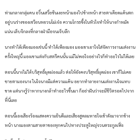
ท่ามกลาง​กลุ่มคน​ อวิ๋นเสวี่ย​ซิน​เงยหน้า​มอง​ไปข้างหน้า​ สายตา​เคียดแค้น​ตก​
อยู่​บน​ร่าง​ของ​เซวียน​หยวน​โม่เจ๋อ​ ความ​โกรธขึ้ง​ใน​หัวใจ​ทำให้​นาง​กำหมัด​
แน่น​ เล็บ​จิก​ลง​ที่​กลางฝ่ามือ​จน​เจ็บ​ลึก​
นาง​ทำได้​เพียง​มอง​เช่นนี้​ ทำได้​เพียง​มอง​ มอง​เขา​เอาใจใส่​จัดการ​งานแต่งงาน​
ครั้ง​ใหญ่​นี้​ มอง​เขา​แต่ง​กับ​สตรี​คน​นั้น​ แม้ไม่พอใจ​อย่างไร​ก็​ทำ​อะไร​ไม่ได้​เลย​
ตอนนี้​นาง​ไม่ได้​บริสุทธิ์ผุดผ่อง​แล้ว​ ต่อให้​ยังคง​บริสุทธิ์ผุดผ่อง​ เขา​ก็​ไม่เคย​
ชายตามอง​นาง​ ใน​ใจนาง​มีแต่​ความแค้น​ อยาก​ทำลาย​งานแต่งงาน​ใจแทบ​
ขาด​ แต่​นาง​รู้​ว่า​หาก​นาง​กล้า​ทำ​อะไร​ขึ้น​มา ก็​อย่า​ฝัน​ว่า​จะมีชีวิต​รอดไป​จาก​
ที่นี่​เลย​
ตอนนี้​เอง​เสียงร้อง​แสดงความยินดี​และ​เสียง​สูด​ลม​หายใจเข้า​ดัง​มาจาก​ข้าง
หน้า​ นาง​มองตาม​สายตา​ของ​ทุกคน​ไปทาง​ประตู​ใหญ่​จวน​ตระกูล​เฟิ่ง