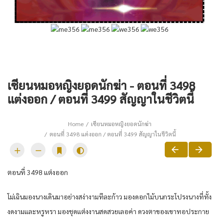
เซียนหมอหญิงยอดนักฆ่า - ตอนที่ 3498
แต่งออก / ตอนที่ 3499 สัญญาในชีวิตนี้
Home
เซียนหมอหญิงยอดนักฆ่า
ตอนที่ 3498 แต่งออก / ตอนที่ 3499 สัญญาในชีวิตนี้
ตอนที่​ 3498 แต่ง​ออก​
โม่เฉิน​มอง​นาง​เดิน​มาอย่าง​สง่างามทีละ​ก้าว​ มอง​ดอกไม้​บน​กระโปรง​นาง​ที่​ทั้ง​
งดงาม​และ​หรูหรา​ มอง​ชุดแต่งงาน​สด​สวย​เลอ​ค่า​ ดวงตา​ของ​เขา​ทอ​ประกาย​