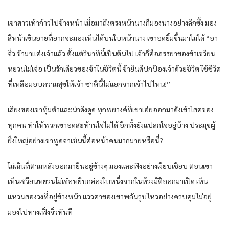
เขา​สาวเท้า​ก้าว​ไปข้างหน้า​ เมื่อ​มาถึงตรงหน้า​นาง​ก็​มอง​นาง​อย่าง​ลึกซึ้ง​ มอง​
สีหน้า​เขินอาย​ที่​ยาก​จะมองเห็น​ได้​บน​ใบหน้า​นาง​ เขา​อด​ยิ้ม​ขึ้น​มาไม่ได้​ “อา​
จิ่ว​ ข้า​มาแต่ง​เจ้าแล้ว​ ตั้งแต่​วินาที​นี้​เป็นต้นไป​ เจ้าก็​คือ​ภรรยา​ของ​ข้า​เซวียน​
หยวน​โม่เจ๋อ​ เป็น​รักเดียว​ของ​ข้า​ใน​ชีวิต​นี้​ ข้า​ยินดี​ปกป้อง​เจ้าด้วย​ชีวิต​ ใช้ชีวิต​
ที่​เหลือ​มอบ​ความสุข​ให้​เจ้า ชาติ​นี้​ไม่แยกจาก​เจ้าไปไหน​!”
เสียง​ของ​เขา​ทุ้ม​ต่ำ​และ​น่า​ดึงดูด​ ทุก​พยางค์​ที่​เขา​เอ่ย​ออกมา​ดัง​เข้า​โสต​ของ​
ทุกคน​ ทำให้​พวกเขา​อด​สะท้าน​ใจไม่ได้​ อีก​ทั้ง​ยัง​แปลกใจ​อยู่​บ้าง​ ประมุข​ผู้
ยิ่งใหญ่​อย่าง​เขา​พูดจา​เช่นนี้​ต่อหน้า​คน​มากมาย​หรือ​นี่​?
โม่เฉิน​ที่​ตามหลัง​ออกมา​ยืน​อยู่​ข้างๆ​ มอง​และ​ฟังอย่าง​เงียบเชียบ​ ตอน​เขา​
เห็น​เซวียน​หยวน​โม่เจ๋อ​หยิบ​กล่อง​ใบ​หนึ่ง​จาก​ใน​ห้วง​มิติ​ออกมา​เปิด​ เห็น​
แหวน​สอ​งวง​ที่อยู่​ข้างหน้า​ แววตา​ของ​เขา​พลัน​วูบ​ไหว​อย่าง​ควบคุม​ไม่อยู่​
มอง​ไปทาง​เฟิ่งจิ่ว​ทันที​