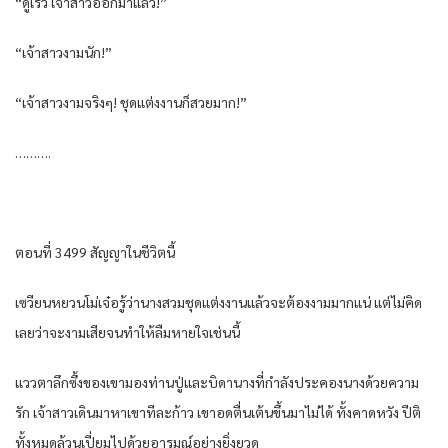
“ดู​เร็ว​ เจ้าสาว​ออกมา​แล้ว​!”
“เจ้าสาวงาม​นัก​!”
“เจ้าสาวงาม​จริงๆ​! ชุดแต่งงาน​ก็​สวย​มาก​!”
……….
ตอนที่​ 3499 สัญญาใน​ชีวิต​นี้​
เซวียน​หยวน​โม่เจ๋อ​รู้​ว่า​นาง​สวม​ชุดแต่งงาน​แล้​วจะ​ต้อง​งามมาก​แน่​ แต่​ไม่คิด​
เลย​ว่า​จะงามเสีย​จน​ทำให้​ลืม​หายใจ​เช่นนี้​
แววตา​ลึกซึ้ง​ของ​เขา​มอง​ท่าน​ปู่และ​บิดา​นาง​ที่​กำลัง​ประคอง​นาง​ด้วย​ความ
รัก​ เจ้าสาว​เดิน​มาหา​เขา​ทีละ​ก้าว​ เขา​อด​ตื่นเต้น​ขึ้น​มาไม่ได้​ ทั้ง​คาดหวัง​ ปีติ​
ทั้งหมด​ล้วน​เปี่ยม​ไปด้วย​อารมณ์​อย่างยิ่งยวด​