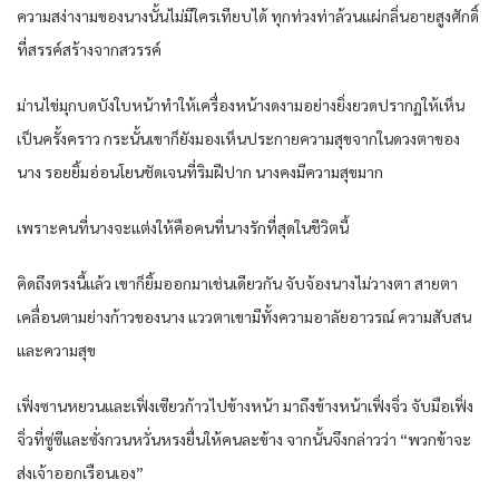
ความสง่างาม​ของ​นาง​นั้น​ไม่มีใคร​เทียบ​ได้​ ทุก​ท่วงท่า​ล้วน​แผ่​กลิ่นอาย​สูงศักดิ์​
ที่​สรรค์สร้าง​จาก​สวรรค์​
ม่าน​ไข่มุก​บดบัง​ใบหน้า​ทำให้​เครื่อง​หน้า​งดงาม​อย่างยิ่งยวด​ปรากฏ​ให้​เห็น​
เป็นครั้งคราว​ กระนั้น​เขา​ก็​ยัง​มองเห็น​ประกาย​ความสุข​จาก​ใน​ดวงตา​ของ​
นาง​ รอยยิ้ม​อ่อนโยน​ชัดเจน​ที่​ริมฝีปาก​ นาง​คง​มีความสุข​มาก​
เพราะ​คน​ที่​นาง​จะแต่ง​ให้​คือ​คน​ที่​นาง​รัก​ที่สุด​ใน​ชีวิต​นี้​
คิดถึง​ตรงนี้​แล้ว​ เขา​ก็​ยิ้ม​ออกมา​เช่นเดียวกัน​ จับจ้อง​นาง​ไม่วางตา​ สายตา​
เคลื่อน​ตาม​ย่างก้าว​ของ​นาง​ แววตา​เขา​มีทั้ง​ความ​อาลัยอาวรณ์​ ความ​สับสน​
และ​ความสุข​
เฟิ่งซาน​หยวน​และ​เฟิ่งเซียว​ก้าว​ไปข้างหน้า​ มาถึงข้างหน้า​เฟิ่งจิ่ว​ จับมือ​เฟิ่ง
จิ่ว​ที่​ซู่ซีและ​ซั่งกวน​หวั่น​หรง​ยื่น​ให้​คนละ​ข้าง​ จากนั้น​จึงกล่าวว่า​ “พวก​ข้า​จะ
ส่งเจ้าออกเรือน​เอง​”