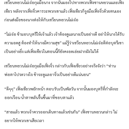
เซวียน​หยวน​โม่เจ๋อ​กุมมือ​นาง​ จากนั้น​มอง​ไปทาง​พวก​เฟิ่งซาน​หยวน​และ​เฟิ่ง
เซียว​ หลังจาก​เฟิ่งจิ่ว​คารวะ​พวกเขา​แล้ว​ เฟิ่งเซียว​ก็​จูงมือ​เฟิ่งจิ่ว​ด้วย​ตนเอง​
ก่อน​ส่งมือ​ของ​นาง​ต่อให้​กับ​เซวียน​หยวน​โม่เจ๋อ​
“โม่เจ๋อ​ ข้า​มอบ​บุตรี​ให้​เจ้าแล้ว​ เจ้าต้อง​ดูแล​นาง​เป็น​อย่าง​ดี​ อย่า​ให้​นาง​ได้รับ​
ความ​อดสู​ ต้อง​ทำให้​นาง​มีความสุข​” แม้รู้​ว่า​เซวียน​หยวน​โม่เจ๋อ​ดี​ต่อ​บุตรี​เขา​
เป็น​อย่างยิ่ง​ แต่​เฟิ่งเซียว​ใน​ตอนนี้​ก็​ยังคง​อด​เอ่ย​ฝากฝัง​ไม่ได้​
เซวียน​หยวน​โม่เจ๋อ​กุมมือ​เฟิ่งจิ่ว​ กล่าว​กับ​เฟิ่งเซียว​อย่าง​จริงจัง​ว่า​ “ท่าน​
พ่อตา​โปรด​วางใจ​ ข้า​จะดูแล​อา​จิ่ว​เป็น​อย่าง​ดี​แน่นอน​”
“ดี​ๆๆ” เฟิ่งเซียว​พยักหน้า​ ตอบรับ​เป็น​พัลวัน​ จากนั้น​มอง​บุตรี​ที่​กำลังจะ​
ออกเรือน​ น้ำตา​พลัน​รื้น​ขึ้น​มาที่​ขอบตา​แล้ว​
“สาย​แล้ว​ พวก​เจ้าควร​ออกเดินทาง​แล้ว​เช่นกัน​” เฟิ่งซาน​หยวน​กล่าว​ ไม่
อยาก​ให้​พวกเขา​เสียเวลา​