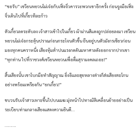
“ขอรับ​” เซวียน​หยวน​โม่เจ๋อ​กับ​เฟิ่งจิ่ว​คารวะ​พวกเขา​อีกครั้ง​ ก่อน​จูงมือ​เฟิ่ง
จิ่ว​เดิน​ไปที่​เกี้ยว​ทีละ​ก้าว​
ตัว​เกี้ยว​ลด​ระดับ​ลง​ เจ้าสาว​เข้าไป​ใน​เกี้ยว​ ผ้าม่าน​สีแดง​ถูก​ปล่อย​ลงมา​ เซวียน​
หยวน​โม่เจ๋อ​กระตุ้น​ปราณ​ก่อน​กระโจน​ตัว​ขึ้น​ ยืน​อยู่​บน​ตัว​มังกร​เขียว​ก่อน​
มอง​ทุกคน​ครา​หนึ่ง​ เสียงทุ้ม​ต่ำ​ปน​แรงกดดัน​มหาศาล​ดัง​ออกจาก​ปาก​เขา​
“ทุกท่าน​ ไปที่​ราชวงศ์​เซวียน​หยวน​เพื่อ​ดื่ม​สุรา​มงคล​เถอะ​!”
สิ้น​เสียง​นั้น​ เขา​โบกมือ​ทำ​สัญญาณ อิ่ง​อี​และ​ฮุย​หลา​งต่าง​ก็​ส่งเสียง​ตะโกน​
อย่าง​พร้อมเพรียงกัน​ “ยก​เกี้ยว​!”
ขบวน​รับ​เจ้าสาว​เหาะ​ขึ้นไป​บน​เมฆ มุ่งหน้า​ไปทาง​มิติ​เคลื่อนย้าย​อย่าง​เป็น
ระเบียบ​ท่ามกลาง​เสียง​แสดงความยินดี​…
……….