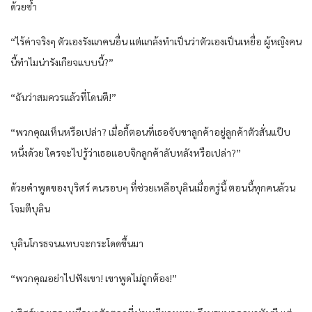
ด้วยซ้ำ
“ไร้ค่าจริงๆ ตัวเองรังแกคนอื่น แต่แกล้งทำเป็นว่าตัวเองเป็นเหยื่อ ผู้หญิงคน
นี้ทำไมน่ารังเกียจแบบนี้?”
“ฉันว่าสมควรแล้วที่โดนตี!”
“พวกคุณเห็นหรือเปล่า? เมื่อกี้ตอนที่เธอจับขาลูกค้าอยู่ลูกค้าตัวสั่นแป๊บ
หนึ่งด้วย ใครจะไปรู้ว่าเธอแอบจิกลูกค้าลับหลังหรือเปล่า?”
ด้วยคำพูดของบุริศร์ คนรอบๆ ที่ช่วยเหลือบุลินเมื่อครู่นี้ ตอนนี้ทุกคนล้วน
โจมตีบุลิน
บุลินโกรธจนแทบจะกระโดดขึ้นมา
“พวกคุณอย่าไปฟังเขา! เขาพูดไม่ถูกต้อง!”