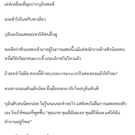
เล่ห์เหลี่ยมที่มุมปากบุลินพอดี
เธอเข้าใจในพริบตาเดียว
บุลินจงใจแสดงละครให้คนอื่นดู
พอคิดว่าตัวเองตกเข้ามาอยู่ในการแสดงนี้ แม้แต่พนักงานห้างตัวน้อยคน
หนึ่งก็ยังรังแกตนแบบนี้ นรมนโกรธไม่ไหวแล้ว
ถ้าเธอจำไม่ผิด ตอนนี้ห้างGolden Harvestเป็นของเธอแล้วใช่ไหม?
ดวงตานรมนเย็นเล็กน้อย ยื่นมือออกมาจับไหล่บุลินทันที
บุลินสับสนนิดหน่อย ไม่รู้นรมนจะทำอะไร แต่ยังคงไม่ลืมการแสดงของตัว
เอง ร้องไห้ขณะที่พูดขึ้น “คุณนาย คุณตีฉันเถอะ คุณตีได้เลย แค่ให้ฉัน
ทำงานอยู่ก็พอ”