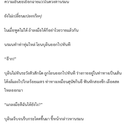
ความเย็นยะเยือกฉายแววในดวงตานรมน
ยังไม่เปลี่ยนแปลงจริงๆ!
ในเมื่อพูดไม่ได้ ถ้าลงมือได้ก็อย่าโวยวายแล้วกัน
นรมนทำท่าทุ่มไหล่ โยนบุลินออกไปทันที
“อ๊าก!”
บุลินไม่ทันระวังตัวสักนิด ถูกโยนออกไปทันที ร่างกายอยู่ในท่าทางเป็นเส้น
โค้งล้มลงไปไกลร้อยเมตร ท่าทางเหมือนสุนัขกินอึ ฟันหักสองซีก เลือดสด
ไหลออกมา
“แกลงมือตีฉันได้ยังไง?”
บุลินเจ็บจนรีบกระโดดขึ้นมา ชี้หน้ากล่าวหานรมน