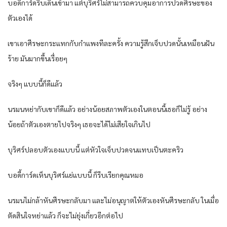
บอดี้การ์ดรีบเดินเข้ามา แต่บุริศร์ไม่สามารถควบคุมอาการปวดศีรษะของ
ตัวเองได้
เขาเอาศีรษะกระแทกกับกำแพงทีละครั้ง ความรู้สึกเจ็บปวดนั้นเหมือนฝัน
ร้าย มันมากขึ้นเรื่อยๆ
จริงๆ แบบนี้ก็ดีแล้ว
นรมนหย่ากับเขาก็ดีแล้ว อย่างน้อยสภาพตัวเองในตอนนี้เธอก็ไม่รู้ อย่าง
น้อยถ้าตัวเองตายไปจริงๆ เธอจะได้ไม่เสียใจเกินไป
บุริศร์ปลอบตัวเองแบบนี้ แต่หัวใจเจ็บปวดจนแทบเป็นตะคริว
บอดี้การ์ดเห็นบุริศร์แย่แบบนี้ ก็รีบเรียกคุณหมอ
นรมนไม่กล้าหันศีรษะกลับมา และไม่อนุญาตให้ตัวเองหันศีรษะกลับ ในเมื่อ
ตัดสินใจหย่าแล้ว ก็จะไม่ยุ่งเกี่ยวอีกต่อไป