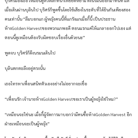
บุริศร์มองเธอ เหมือนดูตัวตลกที่น่าเหยียดหยาม ดึงนรมนออกมาทันที แต่
เมื่อเดินผ่านบุลินไป บุริศร์ก็พูดขึ้นโดยใช้เสียงในระดับที่ได้ยินกันเพียงสอง
คนเท่านั้น “ลืมบอกแก ผู้หญิงคนนี้ที่แกรังแกเมื่อกี้นี้ เป็นประธาน
ห้างGolden Harvestของพวกแกพอดี ตอนแรกแค่ให้แกลาออกไปเอง แต่
ตอนนี้ดูเหมือนต้องรับผิดชอบเรื่องอื่นด้วยนะ”
พูดจบ บุริศร์ก็ดึงนรมนเดินไป
บุลินตกตะลึงอยู่ตรงนั้น
เธอโทรหาเพื่อนสนิทตัวเองอย่างไม่อยากจะเชื่อ
“เพื่อนรัก เจ้านายห้างGolden Harvestขอเราเป็นผู้หญิงใช่ไหม?”
“เหมือนจะใช่นะ เมื่อกี้ผู้จัดการมาบอกว่ามีคนซื้อห้างGolden Harvest อีก
ฝ่ายเหมือนจะเป็นผู้หญิง”