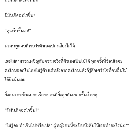
นี่มันเกิดอะไรขึ้น?
“คุณรีบขึ้นมา!”
นรมนพูดจบก็พบว่าตัวเองเปล่งเสียงไม่ได้
เธอไม่สามารถเผชิญกับความจริงที่ตัวเองเป็นใบ้ได้ ทุกครั้งที่ร้อนใจจะ
ตะโกนออกไปโดยไม่รู้ตัว แต่หลังจากตะโกนแล้วก็รู้สึกเศร้าใจที่คนอื่นไม่
ได้ยินมันเลย
ยิ่งคนรอบข้างเยอะเรื่อยๆ คนก็ยิ่งคุยกันเยอะขึ้นเรื่อยๆ
“นี่มันเกิดอะไรขึ้น?”
“ไม่รู้อ่ะ ทำเกินไปหรือเปล่า ผู้หญิงคนนี้จะบีบบังคับให้เธอทำอะไรน่ะ?”