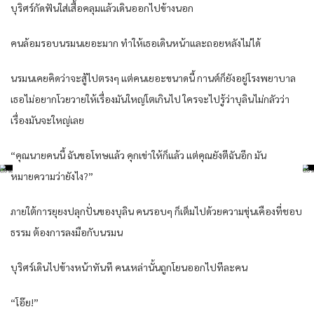
บุริศร์กัดฟันใส่เสื้อคลุมแล้วเดินออกไปข้างนอก
คนล้อมรอบนรมนเยอะมาก ทำให้เธอเดินหน้าและถอยหลังไม่ได้
นรมนเคยคิดว่าจะสู้ไปตรงๆ แต่คนเยอะขนาดนี้ กานต์ก็ยังอยู่โรงพยาบาล
เธอไม่อยากโวยวายให้เรื่องมันใหญ่โตเกินไป ใครจะไปรู้ว่าบุลินไม่กลัวว่า
เรื่องมันจะใหญ่เลย
“คุณนายคนนี้ ฉันขอโทษแล้ว คุกเข่าให้ก็แล้ว แต่คุณยังตีฉันอีก มัน
หมายความว่ายังไง?”
ภายใต้การยุยงปลุกปั่นของบุลิน คนรอบๆ ก็เต็มไปด้วยความขุ่นเคืองที่ชอบ
ธรรม ต้องการลงมือกับนรมน
บุริศร์เดินไปข้างหน้าทันที คนเหล่านั้นถูกโยนออกไปทีละคน
“โอ๊ย!”