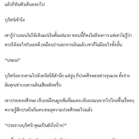
แล้วก็หันตัวเดินออกไป
บุริศร์เข้าใจ
เขารู้ว่านรมนไม่ได้เห็นแก่เงินตั้งแต่แรก ตอนนี้ก็คงไม่ต้องการ แต่เขาไม่รู้ว่า
ควรให้อะไรกับเธอดี เหมือนว่านอกจากเงินแล้ว เขาก็ไม่มีอะไรทั้งนั้น
“นรมน!”
บุริศร์อยากตามไปด้วยจิตใต้สำนึก แต่จู่ๆ ก็ปวดศีรษะอย่างรุนแรง ทั้งร่าง
ล้มคุกเข่าบนทางเดินเสียงดังพรึ่บ
เขาประคองศีรษะ เจ็บเหมือนถูกเข็มทิ่มแทง เห็นนรมนจากไปไกลขึ้นเรื่อยๆ
ความรู้สึกปวดใจก็แทบทะลุความปวดศีรษะไปแล้ว
“ประธานบุริศร์! คุณเป็นยังไงบ้าง?”