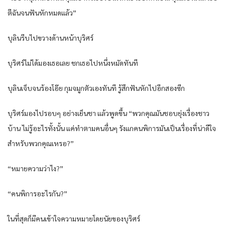
ตีฉันจนฟันหักหมดแล้ว”
บุลินรีบไปขวางด้านหน้าบุริศร์
บุริศร์ไม่ได้มองเธอเลย ชกเธอไปหนึ่งหมัดทันที
บุลินเจ็บจนร้องโอ๊ย กุมจมูกตัวเองทันที รู้สึกฟันหักไปอีกสองซีก
บุริศร์มองไปรอบๆ อย่างเย็นชา แล้วพูดขึ้น “พวกคุณมันชอบยุ่งเรื่องชาว
บ้าน ไม่รู้อะไรทั้งนั้น แค่ทำตามคนอื่นๆ รังแกคนพิการมันเป็นเรื่องที่น่าดีใจ
สำหรับพวกคุณเหรอ?”
“หมายความว่าไง?”
“คนพิการอะไรกัน?”
ในที่สุดก็มีคนเข้าใจความหมายโดยนัยของบุริศร์