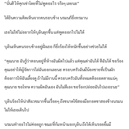
“นั่นสิ ให้คุกเข่าโดยที่ไม่พูดอะไร จริงๆ เลยนะ”
ได้ยินความคิดเห็นจากคนรอบข้าง นรมนก็ยิ่งทรมาน
เธอไม่ใช่ไม่อยากให้บุลินลุกขึ้น แต่พูดออกไปไม่ได้
บุลินเห็นคนรอบข้างอยู่ฝั่งเธอ ก็ยิ่งร้องไห้หนักขึ้นอย่างช่วยไม่ได้
“คุณนาย ฉันรู้ว่าตอนอยู่ที่ห้างฉันผิดไปแล้ว แต่คุณด่าฉันได้ ตีฉันได้ ขอร้อง
คุณอย่าให้ผู้จัดการไล่ฉันออกเลยนะ ครอบครัวฉันมีน้องชายที่เป็นผัก
ต้องการให้ฉันเลี้ยงดู ถ้าไม่มีงานนี้ ครอบครัวฉันทั้งหมดต้องอดตายแน่ๆ
คุณนาย ขอโทษ ความผิดฉันเอง ฉันไม่ดีเอง ขอร้องปล่อยฉันไปเถอะนะ”
บุลินร้องไห้น่าสังเวชมากขึ้นเรื่อยๆ ถึงขนาดใช้สองมือกอดขาสองข้างนรมน
ไม่ให้เธอเดินไป
นรมนทำอะไรไม่ค่อยถูก ขณะที่ก้มหน้ามองบุลิน ถึงได้เห็นรอยยิ้มมี