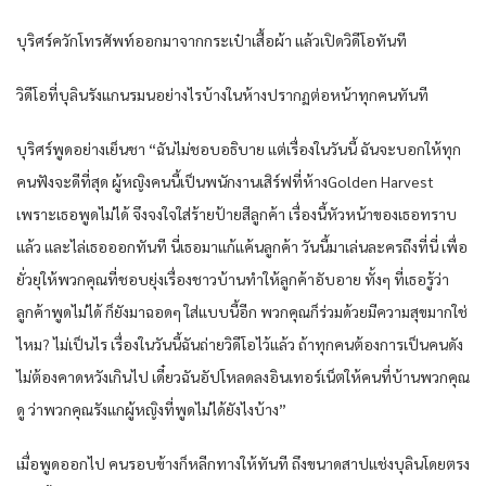
บุริศร์ควักโทรศัพท์ออกมาจากกระเป๋าเสื้อผ้า แล้วเปิดวิดีโอทันที
วิดีโอที่บุลินรังแกนรมนอย่างไรบ้างในห้างปรากฏต่อหน้าทุกคนทันที
บุริศร์พูดอย่างเย็นชา “ฉันไม่ชอบอธิบาย แต่เรื่องในวันนี้ ฉันจะบอกให้ทุก
คนฟังจะดีที่สุด ผู้หญิงคนนี้เป็นพนักงานเสิร์ฟที่ห้างGolden Harvest
เพราะเธอพูดไม่ได้ จึงจงใจใส่ร้ายป้ายสีลูกค้า เรื่องนี้หัวหน้าของเธอทราบ
แล้ว และไล่เธอออกทันที นี่เธอมาแก้แค้นลูกค้า วันนี้มาเล่นละครถึงที่นี่ เพื่อ
ยั่วยุให้พวกคุณที่ชอบยุ่งเรื่องชาวบ้านทำให้ลูกค้าอับอาย ทั้งๆ ที่เธอรู้ว่า
ลูกค้าพูดไม่ได้ ก็ยังมาฉอดๆ ใส่แบบนี้อีก พวกคุณก็ร่วมด้วยมีความสุขมากใช่
ไหม? ไม่เป็นไร เรื่องในวันนี้ฉันถ่ายวิดีโอไว้แล้ว ถ้าทุกคนต้องการเป็นคนดัง
ไม่ต้องคาดหวังเกินไป เดี๋ยวฉันอัปโหลดลงอินเทอร์เน็ตให้คนที่บ้านพวกคุณ
ดู ว่าพวกคุณรังแกผู้หญิงที่พูดไม่ได้ยังไงบ้าง”
เมื่อพูดออกไป คนรอบข้างก็หลีกทางให้ทันที ถึงขนาดสาปแช่งบุลินโดยตรง