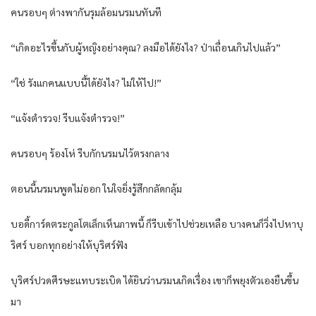
คนรอบๆ ต่างพากันรุมล้อมนรมนทันที
“เกิดอะไรขึ้นกับผู้หญิงอย่างคุณ? ลงมือได้ยังไง? ป่าเถื่อนเกินไปแล้ว”
“ใช่ รังแกคนแบบนี้ได้ยังไง? ไม่ให้ไป!”
“แจ้งตำรวจ! รีบแจ้งตำรวจ!”
คนรอบๆ ร้องโห่ รีบกักนรมนไว้ตรงกลาง
ตอนนี้นรมนพูดไม่ออก ในใจยิ่งรู้สึกกลัดกลุ้ม
บอดี้การ์ดตระกูลโตเล็กเห็นภาพนี้ ก็รีบเข้าไปช่วยเหลือ บางคนก็วิ่งไปหาบุ
ริศร์ บอกทุกอย่างให้บุริศร์ฟัง
บุริศร์ปวดศีรษะแทบระเบิด ได้ยินว่านรมนเกิดเรื่อง เขาก็พยุงตัวเองยืนขึ้น
มา