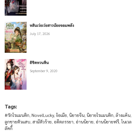
หลินเว่ยเว่ยสาวน้อยจอมพลัง
July 17, 2026
ลิขิตหวนคืน
September 9, 2020
Tags:
#รักโรแมนติก
,
NovelLucky
,
ง้อเมีย
,
นิยายจีน
,
นิยายโรแมนติก
,
ล้างแค้น
,
ลูกชายตัวแสบ
,
สามีตัวร้าย
,
อดีตภรรยา
,
อ่านนิยาย
,
อ่านนิยายฟรี
,
โนเวล
ลัคกี้