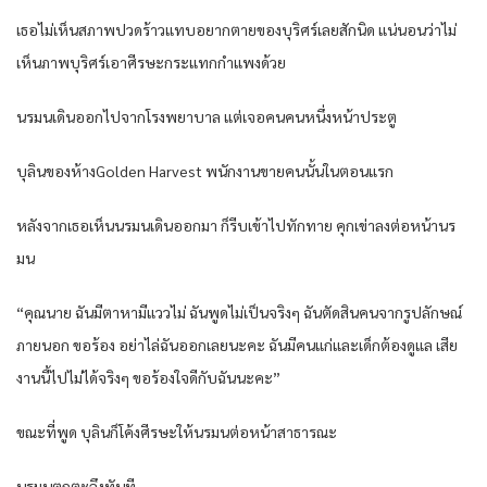
เธอไม่เห็นสภาพปวดร้าวแทบอยากตายของบุริศร์เลยสักนิด แน่นอนว่าไม่
เห็นภาพบุริศร์เอาศีรษะกระแทกกำแพงด้วย
นรมนเดินออกไปจากโรงพยาบาล แต่เจอคนคนหนึ่งหน้าประตู
บุลินของห้างGolden Harvest พนักงานขายคนนั้นในตอนแรก
หลังจากเธอเห็นนรมนเดินออกมา ก็รีบเข้าไปทักทาย คุกเข่าลงต่อหน้านร
มน
“คุณนาย ฉันมีตาหามีแววไม่ ฉันพูดไม่เป็นจริงๆ ฉันตัดสินคนจากรูปลักษณ์
ภายนอก ขอร้อง อย่าไล่ฉันออกเลยนะคะ ฉันมีคนแก่และเด็กต้องดูแล เสีย
งานนี้ไปไม่ได้จริงๆ ขอร้องใจดีกับฉันนะคะ”
ขณะที่พูด บุลินก็โค้งศีรษะให้นรมนต่อหน้าสาธารณะ
นรมนตกตะลึงทันที