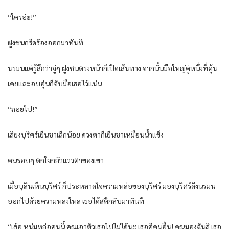
“ใครอ่ะ!”
ฝูงชนกรีดร้องออกมาทันที
นรมนแค่รู้สึกว่าจู่ๆ ฝูงชนตรงหน้าก็เปิดเส้นทาง จากนั้นมือใหญ่คู่หนึ่งที่คุ้น
เคยและอบอุ่นก็จับมือเธอไว้แน่น
“ถอยไป!”
เสียงบุริศร์เย็นชาเล็กน้อย ดวงตาก็เย็นชาเหมือนน้ำแข็ง
คนรอบๆ ตกใจกลัวแววตาของเขา
เมื่อบุลินเห็นบุริศร์ ก็ประหลาดใจความหล่อของบุริศร์ มองบุริศร์ดึงนรมน
ออกไปด้วยความหลงใหล เธอได้สติกลับมาทันที
“เฮ้อ หนุ่มหล่อคนนี้ คุณเอาตัวเธอไปไม่ได้นะ เธอตีคนอื่น! คุณมองฉันสิ เธอ