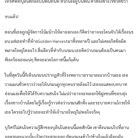
โทรศัพท์บุลินตกลงบนพื้นทันที ตัวก็นั่งอยู่บนพื้น ตาสองข้างไร้ชีวิตชีวา
จบแล้ว!
ตอนที่เธอถูกผู้จัดการโน้มน้าวให้ลาออกเอง ก็คิดว่าอาจจะโดนจับได้เรื่องนร
มน แต่เธอทำที่ห้างGolden Harvestมาตั้งหลายปี และไม่เคยเกิดข้อผิด
พลาดใหญ่โตอะไร สิ่งเดียวที่ทำกับนรมน เธอคิดว่านรมนต้องเป็นคนมา
ฟ้องร้องเธอแน่ๆ คิดจะฉวยโอกาสนี้แก้แค้น
ในที่สุดวันนี้ก็เห็นนรมนปรากฏตัวที่โรงพยาบาลรามาละแวกบ้านเธอ เธอ
วางแผนชั่วคราวว่าจะให้นรมนถูกทุกคนรายล้อมไว้ เธอจะแสดงบทบาท
อ่อนแอเพื่อให้ได้รับความสนใจ ไม่แน่ว่าอาจจะหลอกใช้ฝูงชนที่ชอบยุ่ง
เรื่องชาวบ้านโดยไม่รู้เรื่องรู้ราวต่อว่านรมนสักตั้ง และระบายความโกรธให้
เธอ ใครจะไปรู้ว่าเธอจะทำให้เจ้านายใหญ่ไม่พอใจจริงๆ
บุริศร์ไม่สนใจความรู้สึกของบุลินในตอนนี้เลยสักนิด เขาดึงนรมนไปที่ลาน
จอดรถละแวกนั้น เปิดประตูรถออก ยัดนรมนเข้าไปข้างในแล้วล็อกมัน