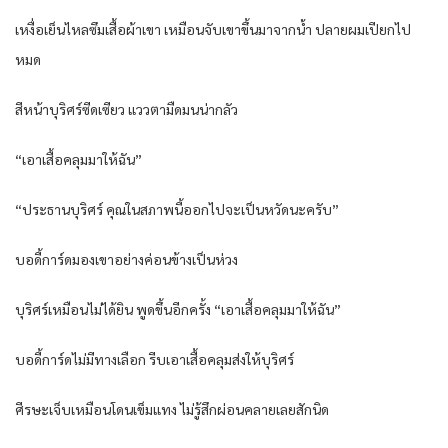
เหงื่อเย็นไหลซึมเสื้อผ้าเขา เหมือนจับเขาขึ้นมาจากน้ำ ปลายผมเปียกไป
หมด
สีหน้าบุริศร์ซีดเซียว แววตามืดมนน่ากลัว
“เอาเสื้อคลุมมาให้ฉัน”
“ประธานบุริศร์ คุณในสภาพนี้ออกไปจะเป็นหวัดนะครับ”
บอดี้การ์ดมองเขาอย่างค่อนข้างเป็นห่วง
บุริศร์เหมือนไม่ได้ยิน พูดขึ้นอีกครั้ง “เอาเสื้อคลุมมาให้ฉัน”
บอดี้การ์ดไม่มีทางเลือก รีบเอาเสื้อคลุมส่งให้บุริศร์
ศีรษะเจ็บเหมือนโดนเข็มแทง ไม่รู้สึกผ่อนคลายเลยสักนิด