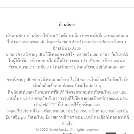
อ่านนิยาย
เป็นคนชอบอ่านนิยายใช่ไหม ? ไม่ต้องเปลืองงบค่าหนังสือแบบเล่มตลอด
ก็ได้ เพราะราคาต่อเล่มก็หลายร้อยเลย สำหรับสายประหยัดงบหรือชอบ
อ่านเป็น E-Book
มาลองอ่าน นิยาย pdf มีให้โหลดอ่านฟรี ๆ หลายเว็บเลย ทางเราก็เป็นหนึ่ง
ในผู้ให้บริการนิยายออนไลน์ที่ได้รับการตอบรับเป็นอย่างดีจากแฟน ๆ
นิยายหลายแนว สนใจแนวไหนเข้ามาเว็บโหลดนิยาย pdf ได้ตลอดเวลา
อ่านนิยาย pdf อย่างไรให้ปลอดภัยจากไวรัส หลายเว็บมักแฝงไปด้วยไวรัส
เข้ามือถือเข้าคอมพิวเตอร์จากไฟล์ต่าง ๆ
ที่ปล่อยให้โหลดนิยายอ่านฟรีแต่ถ้าใครอยากจะอ่านนิยายไทย pdf และ
แนวอื่น ๆ แบบปลอดภัย เว็บเราการันตีไม่มีของแถมเข้าเครื่องคุณแน่นอน
เป็นไฟล์ PDF ที่เปิดอ่านได้ทุกที่ทุกเวลา
โหลดเก็บไว้อ่านได้ตามที่สะดวกเลยรอบรับการอ่านในทุกอุปกรณ์ จะเป็น
นิยายจีน pdf นิยายไทย นิยายเกาหลี ฯลฯ ชอบแบบไหนเลือกโหลดอ่านได้
ตามใจ
© 2020 Novel-Lucky. All rights reserved