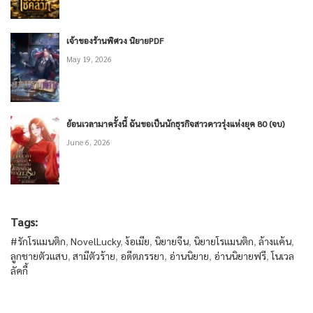
เจ้าของร้านพิศวง นิยายPDF
May 19, 2026
ย้อนเวลามาครั้งนี้ ฉันขอเป็นนักธุรกิจสาวดาวรุ่งแห่งยุค 80 (จบ)
June 6, 2026
Tags:
#รักโรแมนติก
,
NovelLucky
,
ง้อเมีย
,
นิยายจีน
,
นิยายโรแมนติก
,
ล้างแค้น
,
ลูกชายตัวแสบ
,
สามีตัวร้าย
,
อดีตภรรยา
,
อ่านนิยาย
,
อ่านนิยายฟรี
,
โนเวล
ลัคกี้