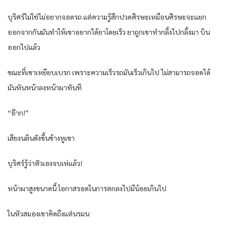
บุริศร์ไม่ใช่ไม่อยากจอดรถ แต่ความรู้สึกปวดศีรษะเหมือนศีรษะจะแยก
ออกจากกันมันทำให้เขาอยากได้ยาโดยเร็ว ยาถูกเขาทำกลิ้งไปกลิ้งมา บิน
ออกไปแล้ว
ขณะที่เขาเหยียบเบรก เพราะความเร็วรถมันเร็วเกินไป ไม่สามารถจอดได้
มันหันหน้าลงหน้าผาทันที
“อ๊าก!”
เสียงนลินดังขึ้นข้างหูเขา
บุริศร์รู้ว่าตัวเองจบเห่แล้ว!
หน้าผาสูงขนาดนี้ โอกาสรอดในการตกลงไปมีน้อยเกินไป
ในหัวสมองเขาคิดถึงแต่นรมน