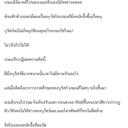
นรมนให้มายด์ไปนอน และตัวเองนั่งโซฟารอคอย
ท้องฟ้าด้านนอกมืดลงเรื่อยๆ จิตใจนรมนก็ยิ่งหนักอึ้งขึ้นเรื่อยๆ
บุริศร์คงไม่เกิดอุบัติเหตุอะไรหรอกใช่ไหม?
ไม่ เป็นไปไม่ได้!
นรมนรีบปฏิเสธความคิดนี้
ฝีมือบุริศร์ดีมากขนาดนั้น เขาไม่มีทางเป็นอะไร
แต่เมื่อคิดถึงอาการปวดศีรษะของบุริศร์ นรมนก็ไม่สบายใจขึ้นมา
เธอเดินวนไปวนมาในห้องรับแขก ก่อนดวงอาทิตย์ขึ้นจนปลาสีขาวปรากฏ
ตัว ก็ยังคงไม่ได้ข่าวของบุริศร์เลย และโทรศัพท์ก็โทรไม่ติดด้วย
จิตใจนรมนหนักอึ้งทีละนิด