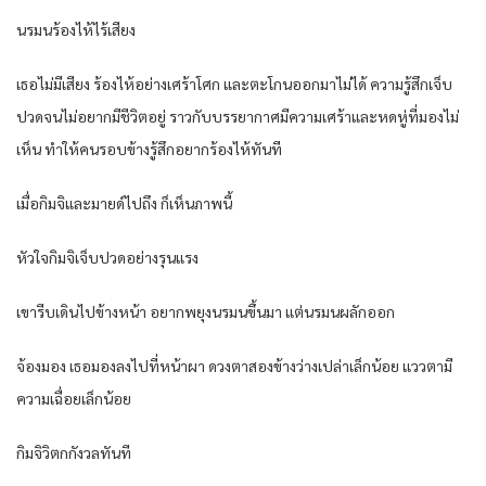
นรมนร้องไห้ไร้เสียง
เธอไม่มีเสียง ร้องไห้อย่างเศร้าโศก และตะโกนออกมาไม่ได้ ความรู้สึกเจ็บ
ปวดจนไม่อยากมีชีวิตอยู่ ราวกับบรรยากาศมีความเศร้าและหดหู่ที่มองไม่
เห็น ทำให้คนรอบข้างรู้สึกอยากร้องไห้ทันที
เมื่อกิมจิและมายด์ไปถึง ก็เห็นภาพนี้
หัวใจกิมจิเจ็บปวดอย่างรุนแรง
เขารีบเดินไปข้างหน้า อยากพยุงนรมนขึ้นมา แต่นรมนผลักออก
จ้องมอง เธอมองลงไปที่หน้าผา ดวงตาสองข้างว่างเปล่าเล็กน้อย แววตามี
ความเฉื่อยเล็กน้อย
กิมจิวิตกกังวลทันที