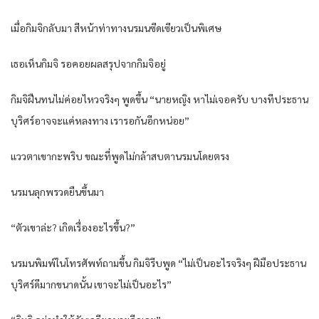
เมื่อกิมจิกลับมา สีหน้าท่าทางนรมนซีดเซียวเป็นพิเศษ
เธอเห็นกิมจิ รอคอยผลสรุปจากกิมจิอยู่
กิมจิฝืนทนไม่ค่อยไหวจริงๆ พูดขึ้น “นายหญิง หาไม่เจอครับ บางทีประธาน
บุริศร์อาจจะแค่หลงทาง เรารอกันอีกหน่อย”
แววตาเขากะพริบ ขณะที่พูดไม่กล้าสบตานรมนโดยตรง
นรมนลุกพรวดยืนขึ้นมา
“ตัวเขาล่ะ? เกิดเรื่องอะไรขึ้น?”
นรมนพิมพ์ในโทรศัพท์ถามขึ้น กิมจิรีบพูด “ไม่เป็นอะไรจริงๆ ฝีมือประธาน
บุริศร์ดีมากขนาดนั้น เขาจะไม่เป็นอะไร”