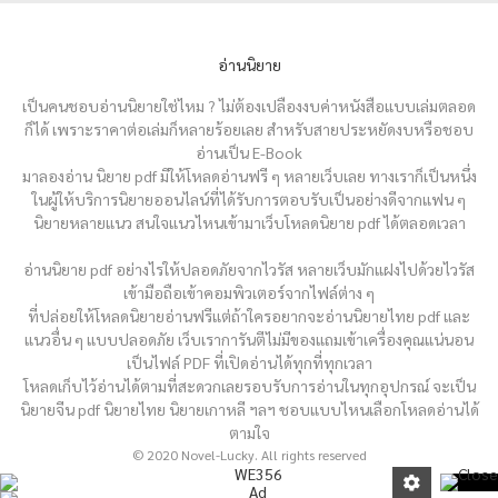
อ่านนิยาย
เป็นคนชอบอ่านนิยายใช่ไหม ? ไม่ต้องเปลืองงบค่าหนังสือแบบเล่มตลอด
ก็ได้ เพราะราคาต่อเล่มก็หลายร้อยเลย สำหรับสายประหยัดงบหรือชอบ
อ่านเป็น E-Book
มาลองอ่าน นิยาย pdf มีให้โหลดอ่านฟรี ๆ หลายเว็บเลย ทางเราก็เป็นหนึ่ง
ในผู้ให้บริการนิยายออนไลน์ที่ได้รับการตอบรับเป็นอย่างดีจากแฟน ๆ
นิยายหลายแนว สนใจแนวไหนเข้ามาเว็บโหลดนิยาย pdf ได้ตลอดเวลา
อ่านนิยาย pdf อย่างไรให้ปลอดภัยจากไวรัส หลายเว็บมักแฝงไปด้วยไวรัส
เข้ามือถือเข้าคอมพิวเตอร์จากไฟล์ต่าง ๆ
ที่ปล่อยให้โหลดนิยายอ่านฟรีแต่ถ้าใครอยากจะอ่านนิยายไทย pdf และ
แนวอื่น ๆ แบบปลอดภัย เว็บเราการันตีไม่มีของแถมเข้าเครื่องคุณแน่นอน
เป็นไฟล์ PDF ที่เปิดอ่านได้ทุกที่ทุกเวลา
โหลดเก็บไว้อ่านได้ตามที่สะดวกเลยรอบรับการอ่านในทุกอุปกรณ์ จะเป็น
นิยายจีน pdf นิยายไทย นิยายเกาหลี ฯลฯ ชอบแบบไหนเลือกโหลดอ่านได้
ตามใจ
© 2020 Novel-Lucky. All rights reserved