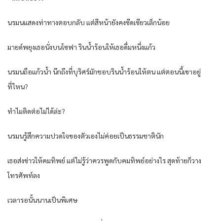
นรมนแสดงท่าทางตอบกลับ แต่สีหน้ายังคงซีดเซียวเล็กน้อย
มายด์พยุงเธอนั่งบนโซฟา รินน้ำร้อนให้เธอดื่มหนึ่งแก้ว
นรมนถือแก้วน้ำ นึกถึงที่บุริศร์มักชอบรินน้ำร้อนให้ตน แต่ตอนนี้เขาอยู่
ที่ไหน?
ทำไมติดต่อไม่ได้ล่ะ?
นรมนรู้สึกความปวดใจของตัวเองไม่ค่อยเป็นธรรมชาตินัก
เธอส่งข่าวให้คมทิพย์ แต่ไม่รู้ว่าควรพูดกับคมทิพย์อย่างไร สุดท้ายก็วาง
โทรศัพท์ลง
เวลารอนั้นนานเป็นพิเศษ