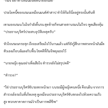
“กิมจิ อย่าทำให้ฉันเกลียดนายอีกเลย”
ประโยคนี้ของนรมนเหมือนมนต์คำสาป ทำให้กิมจินิ่งอยู่ตรงนั้นทันที
เขามองนรมน ในใจกำลังดิ้นรน สุดท้ายก็ทนสายตานรมนไม่ไหว พูดเสียงทุ้ม
“ประธานบุริศร์ประสบอุบัติเหตุครับ”
หัวใจนรมนกระตุก ถึงจะเตรียมใจไว้นานแล้ว แต่ก็ยังรู้สึกภาพตรงหน้ามันมืด
ตัวเองเกือบล้มลงกับพื้น โชคดีที่กิมจิพยุงเธอไว้
“นายหญิง คุณอย่าเพิ่งเสียใจ ตำรวจยังไม่สรุปคดี”
“ตำรวจ?”
“ใช่ ประธานบุริศร์ขับรถตกหน้าผา บนรถมีผู้หญิงคนหนึ่ง คือนลิน จากการ
สำรวจล้อรถในที่เกิดเหตุ ดูเหมือนประธานบุริศร์ขับตกลงไปด้วยความเร็ว
สูง พวกเขาคาดการณ์ว่าเป็นการพลีชีพ”