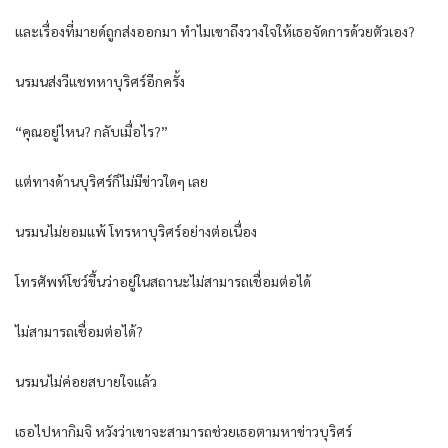
และเรื่องที่มายด์ถูกส่งออกมา ทำไมเขาถึงวางใจให้เธอจัดการด้วยตัวเอง?
นรมนส่งวีแชทหาบุริศร์อีกครั้ง
“คุณอยู่ไหน? กลับเมื่อไร?”
แต่ทางด้านบุริศร์ก็ไม่มีข่าวใดๆ เลย
นรมนไม่ยอมแพ้ โทรหาบุริศร์อย่างต่อเนื่อง
โทรศัพท์โชว์ขึ้นว่าอยู่ในสถานะไม่สามารถเชื่อมต่อได้
ไม่สามารถเชื่อมต่อได้?
นรมนไม่ค่อยสบายใจแล้ว
เธอไปหากิมจิ หวังว่าเขาจะสามารถช่วยเธอตามหาข่าวบุริศร์