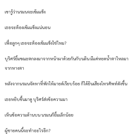
เขารู้ว่านรมนจะเข้มแข็ง
เธอจะต้องเข้มแข็งแน่นอน
เพื่อลูกๆ เธอจะต้องเข้มแข็งใช่ไหม?
บุริศร์ยิ้มขณะตกลงมาจากหน้าผาด้วยกันกับนลิน มีแค่หยดน้ำตาไหลมา
จากหางตา
หลังจากนรมนจัดหาที่พักให้มายด์เรียบร้อย ก็ได้ยินเสียงโทรศัพท์ดังขึ้น
เธอหยิบขึ้นมาดู บุริศร์ส่งข้อความมา
เห็นข้อความด้านบน นรมนก็ยิ้มเล็กน้อย
ผู้ชายคนนี้จะทำอะไรอีก?