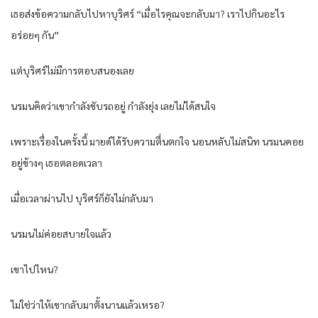
เธอส่งข้อความกลับไปหาบุริศร์ “เมื่อไรคุณจะกลับมา? เราไปกินอะไร
อร่อยๆ กัน”
แต่บุริศร์ไม่มีการตอบสนองเลย
นรมนคิดว่าเขากำลังขับรถอยู่ กำลังยุ่ง เลยไม่ได้สนใจ
เพราะเรื่องในครั้งนี้ มายด์ได้รับความตื่นตกใจ นอนหลับไม่สนิท นรมนคอย
อยู่ข้างๆ เธอตลอดเวลา
เมื่อเวลาผ่านไป บุริศร์ก็ยังไม่กลับมา
นรมนไม่ค่อยสบายใจแล้ว
เขาไปไหน?
ไม่ใช่ว่าให้เขากลับมาตั้งนานแล้วเหรอ?