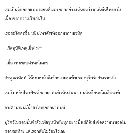
เธอเป็นนักออกแบบรถยนต์ มองออกอย่างแน่นอนว่ารถมันลื่นไหลลงไป
เนื่องจากความเร็วเกินไป
เธอสะอึกสะอื้น หยิบโทรศัพท์ออกมาถามเวทัส
“เกิดอุบัติเหตุเมื่อไร?”
“เมื่อวานพลบค่ำหกโมงกว่า”
คำพูดเวทัสทำให้นรมนนึกถึงข้อความสุดท้ายของบุริศร์อย่างรวดเร็ว
เธอรีบหยิบโทรศัพท์ออกมาทันที เห็นว่าเวลาบนนั้นคือหกโมงสิบนาที
ดวงตานรมนมีน้ำตาไหลออกมาทันที
บุริศร์ในตอนนั้นกำลังเผชิญหน้ากับทุกอย่างนี้ แต่ก็ยังส่งข้อความหาเธอใน
ตอนสุดท้าย แต่เธอกลับไม่รู้อะไรเลย