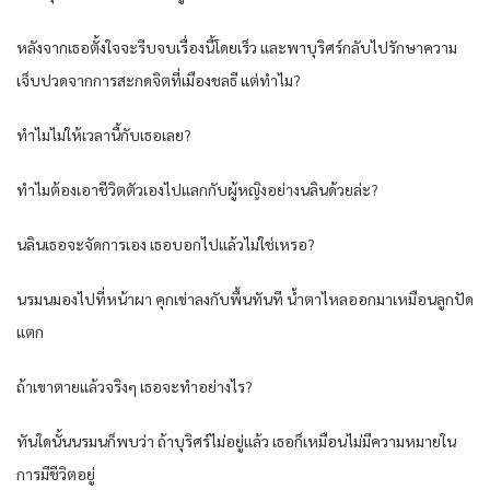
หลังจากเธอตั้งใจจะรีบจบเรื่องนี้โดยเร็ว และพาบุริศร์กลับไปรักษาความ
เจ็บปวดจากการสะกดจิตที่เมืองชลธี แต่ทำไม?
ทำไมไม่ให้เวลานี้กับเธอเลย?
ทำไมต้องเอาชีวิตตัวเองไปแลกกับผู้หญิงอย่างนลินด้วยล่ะ?
นลินเธอจะจัดการเอง เธอบอกไปแล้วไม่ใช่เหรอ?
นรมนมองไปที่หน้าผา คุกเข่าลงกับพื้นทันที น้ำตาไหลออกมาเหมือนลูกปัด
แตก
ถ้าเขาตายแล้วจริงๆ เธอจะทำอย่างไร?
ทันใดนั้นนรมนก็พบว่า ถ้าบุริศร์ไม่อยู่แล้ว เธอก็เหมือนไม่มีความหมายใน
การมีชีวิตอยู่