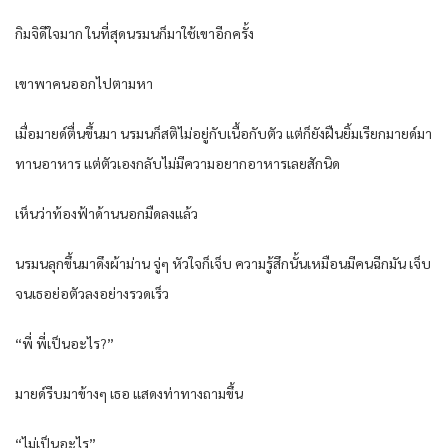
กิมจิดีใจมาก ในที่สุดนรมนก็มาใช้เขาอีกครั้ง
เขาพาคนออกไปตามหา
เมื่อมายด์ตื่นขึ้นมา นรมนก็สติไม่อยู่กับเนื้อกับตัว แต่ก็ยังฝืนยิ้มเรียกมายด์มา
ทานอาหาร แต่ตัวเองกลับไม่มีความอยากอาหารเลยสักนิด
เห็นว่าท้องฟ้าด้านนอกมืดลงแล้ว
นรมนลุกขึ้นมาดึงผ้าม่าน จู่ๆ หัวใจก็เจ็บ ความรู้สึกนั้นเหมือนมีคนฉีกมัน เจ็บ
จนเธอย่อตัวลงอย่างรวดเร็ว
“พี่ พี่เป็นอะไร?”
มายด์รีบมาข้างๆ เธอ แสดงท่าทางถามขึ้น
“ไม่เป็นอะไร”