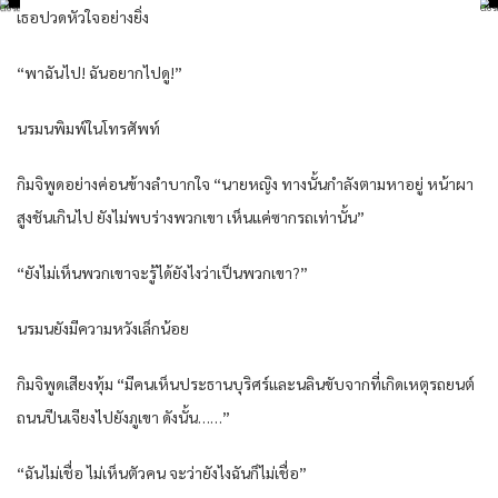
เธอปวดหัวใจอย่างยิ่ง
“พาฉันไป! ฉันอยากไปดู!”
นรมนพิมพ์ในโทรศัพท์
กิมจิพูดอย่างค่อนข้างลำบากใจ “นายหญิง ทางนั้นกำลังตามหาอยู่ หน้าผา
สูงชันเกินไป ยังไม่พบร่างพวกเขา เห็นแค่ซากรถเท่านั้น”
“ยังไม่เห็นพวกเขาจะรู้ได้ยังไงว่าเป็นพวกเขา?”
นรมนยังมีความหวังเล็กน้อย
กิมจิพูดเสียงทุ้ม “มีคนเห็นประธานบุริศร์และนลินขับจากที่เกิดเหตุรถยนต์
ถนนปีนเจียงไปยังภูเขา ดังนั้น……”
“ฉันไม่เชื่อ ไม่เห็นตัวคน จะว่ายังไงฉันก็ไม่เชื่อ”