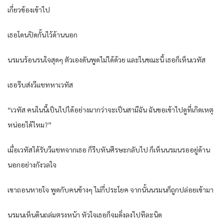
เกี่ยวข้องเข้าไป
เธอโดนปิดกั้นไว้ด้านนอก
นรมนร้อนรนใจสุดๆ ตัวเองดันพูดไม่ได้ด้วย และในขณะนี้ เธอก็เห็นเวทัส
เธอรีบส่งวีแชทหาเวทัส
“เวทัส คนในนี้เป็นไปได้อย่างมากว่าจะเป็นสามีฉัน ฉันขอเข้าไปดูที่เกิดเหตุ
หน่อยได้ไหม?”
เมื่อเวทัสได้รับวีแชทจากเธอ ก็รีบหันศีรษะกลับไป ก็เห็นนรมนรออยู่ด้าน
นอกอย่างกังวลใจ
เขาถอนหายใจ พูดกับคนข้างๆ ไม่กี่ประโยค จากนั้นนรมนก็ถูกปล่อยเข้ามา
นรมนเห็นดินถล่มตรงหน้า หัวใจเธอก็จมดิ่งลงไปทีละนิด