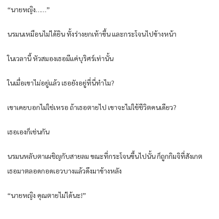
“นายหญิง……”
นรมนเหมือนไม่ได้ยิน ทั้งร่างยกเท้าขึ้น และกระโจนไปข้างหน้า
ในเวลานี้ หัวสมองเธอมีแค่บุริศร์เท่านั้น
ในเมื่อเขาไม่อยู่แล้ว เธอยังอยู่ที่นี่ทำไม?
เขาเคยบอกไม่ใช่เหรอ ถ้าเธอตายไป เขาจะไม่ใช้ชีวิตคนเดียว?
เธอเองก็เช่นกัน
นรมนหลับตาเผชิญกับสายลม ขณะที่กระโจนขึ้นไปนั้น ก็ถูกกิมจิที่สังเกต
เธอมาตลอดกอดเอวบางแล้วดึงมาข้างหลัง
“นายหญิง คุณตายไม่ได้นะ!”