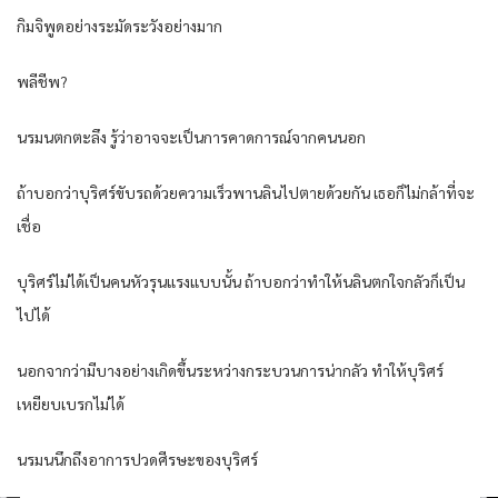
กิมจิพูดอย่างระมัดระวังอย่างมาก
พลีชีพ?
นรมนตกตะลึง รู้ว่าอาจจะเป็นการคาดการณ์จากคนนอก
ถ้าบอกว่าบุริศร์ขับรถด้วยความเร็วพานลินไปตายด้วยกัน เธอก็ไม่กล้าที่จะ
เชื่อ
บุริศร์ไม่ได้เป็นคนหัวรุนแรงแบบนั้น ถ้าบอกว่าทำให้นลินตกใจกลัวก็เป็น
ไปได้
นอกจากว่ามีบางอย่างเกิดขึ้นระหว่างกระบวนการน่ากลัว ทำให้บุริศร์
เหยียบเบรกไม่ได้
นรมนนึกถึงอาการปวดศีรษะของบุริศร์