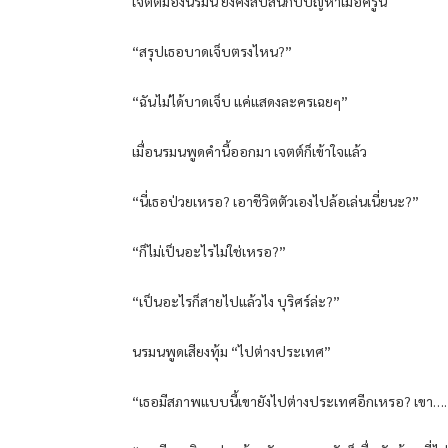
เจตต์มองนรมน ยังคงสับสนกับปัญหาเมื่อครู่นี้
“สรุปเธอบาดเจ็บตรงไหน?”
“ฉันไม่ได้บาดเจ็บ แค่แสดงละครเฉยๆ”
เมื่อนรมนพูดคำนี้ออกมา เจตต์ก็เข้าใจแล้ว
“นี่เธอป่วยเหรอ? เอาชีวิตตัวเองไปล้อเล่นเนี่ยนะ?”
“ก็ไม่เป็นอะไรไม่ใช่เหรอ?”
“เป็นอะไรก็สายไปแล้วไง บุริศร์ล่ะ?”
นรมนพูดเสียงทุ้ม “ไปต่างประเทศ”
“เธอมีสภาพแบบนี้เขายังไปต่างประเทศอีกเหรอ? เขา