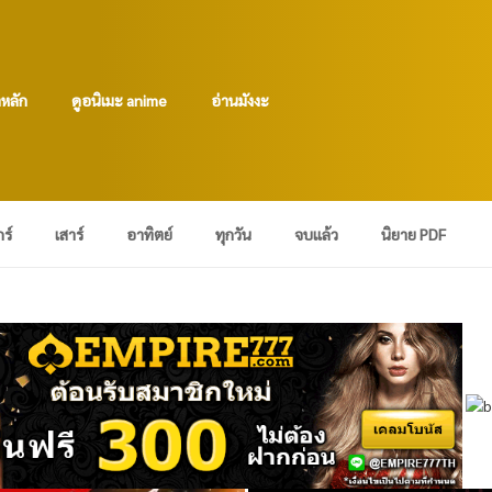
าหลัก
ดูอนิเมะ anime
อ่านมังงะ
กร์
เสาร์
อาทิตย์
ทุกวัน
จบแล้ว
นิยาย PDF