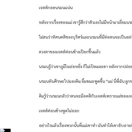
เจตต์กอดนรมนแน่น
หลังจากเรื่องของแม่ เขารู้สึกว่าตัวเองไม่มีหน้ามาเยี่ยม
ไม่สนว่าทัศนคติของบุริศร์และนรมนที่มีต่อตนจะเป็นอย่าง
ดวงตาของเจตต์ค่อนข้างเปียกชื้นแล้ว
นรมนรู้ว่าเขาภูมิใจเย่อหยิ่ง ก็ไม่เปิดเผยเขา หลังจากปล่อย
นรมนหันศีรษะไปมองคิม ยิ้มขณะพูดขึ้น “แม่ นี่พี่ฉัน ลู
คิมรู้ว่านรมนกลัวว่าตนจะมีอคติกับเจตต์เพราะแม่ของเจต
เจตต์ค่อนข้างพูดไม่ออก
อย่างไรแล้วเรื่องพวกนั้นที่แม่เขาทำ มันทำให้เขาอับอ