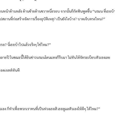
้านหน้าด้านหลัง ด้านซ้ายด้านขวาหนึ่งรอบ จากนั้นก็กัดฟันพูดขึ้น “นรมน ที่เธ
านที่ก่อสร้างจัดการเรื่องอุบัติเหตุ? เป็นยังไงบ้าง? บาดเจ็บตรงไหน?”
หรอ? นี่เธอบ้าไปแล้วจริงๆ ใช่ไหม?”
ลายปี ในขณะนี้ได้ยินข่าวนรมนโดนแทงก็รีบมา ไม่ทันได้จัดระเบียบตัวเองเลย
กอดเจตต์ทันที
อตัวเอง ก็ทำเพื่อพวกเราคนที่เป็นห่วงเธอสิ เธอดูแลตัวเองให้ดีๆ ได้ไหม?”