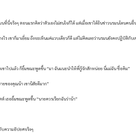
นรมนที่นี่จริงๆ ตอนแรกคิดว่าตัวเองไม่สนใจก็ได้ แต่เมื่อเขาได้ยินข่าวนรมนโดนคนอื
ไร เขาก็มาเยี่ยม ถึงจะเห็นแค่แวบเดียวก็ดี แต่ไม่คิดเลยว่านรมนยังคงปฏิบัติกับ
เขาไปแล้ว ก็ยิ้มขณะพูดขึ้น “มา ฉันแนะนำให้พี่รู้จักสักหน่อย นี่แม่ฉัน ชื่อคิม”
กชายของคุณน้า เขานิสัยดีมาก”
ต์ เธอยิ้มขณะพูดขึ้น “นายควรเรียกฉันว่าน้า”
ายกับความอัปยศจริงๆ