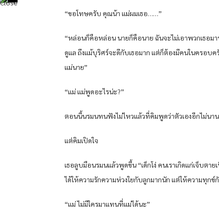
“ขอโทษครับ คุณน้า แม่ผมเธอ……”
“หล่อนก็คือหล่อน นายก็คือนาย ฉันจะไม่เอาพวกเธอมาป
ดูแล ถึงแม้บุริศร์จะดีกับเธอมาก แต่ก็ต้องมีคนในครอบ
แม่นาย”
“แม่ แม่พูดอะไรน่ะ?”
ตอนนี้นรมนทนฟังไม่ไหวแล้วที่คิมพูดว่าตัวเองอีกไม่นา
แต่คิมเปิดใจ
เธอลูบมือนรมนแล้วพูดขึ้น “เด็กโง่ คนเราเกิดแก่เจ็บตาย
ได้ให้ความรักความห่วงใยกับลูกมากนัก แต่ให้ความทุกข์กั
“แม่ ไม่มีใครมาแทนที่แม่ได้นะ”