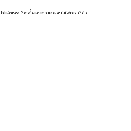
อบ้าไปแล้วเหรอ? คนอื่นแทงเธอ เธอหลบไม่ได้เหรอ? อีก