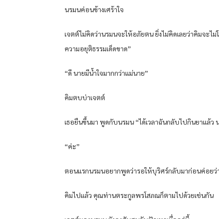
นรมนค่อนข้างเศร้าใจ
เจตต์ไม่คิดว่านรมนจะให้อภัยตน ยิ่งไม่คิดเลยว่าคิมจะไม
ความอยุติธรรมเด็ดขาด”
“ดี นายมีน้ำใจมากกว่าแม่นาย”
คิมตบบ่าเจตต์
เธอยืนขึ้นมา พูดกับนรมน “ได้เวลาฉันกลับไปกินยาแล้
“ค่ะ”
ตอนแรกนรมนอยากพูดว่ารอให้บุริศร์กลับมาก่อนค่อยว่า
คิมไปแล้ว คุณท่านตระกูลพรโสภณก็ตามไปด้วยเช่นกัน