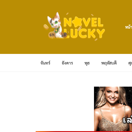
หน้
จันทร์
อังคาร
พุธ
พฤหัสบดี
ศุ