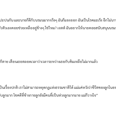
ะปนกัน และนายก็ดีกับนรมนมากจริงๆ ฉันก็มองออก ฉันเป็นโรคมะเร็ง อีกไม่นา
ครัวตัวเองคอยช่วยเหลืออยู่ข้างๆ ใช่ไหม? เจตต์ ฉันอยากให้นายคอยสนับสนุนนรม
นก็ตาย เตือนเธอตลอดเวลาว่าเวลาระหว่างเธอกับคิมเหลือไม่มากแล้ว
เป็นเรื่องปกติ เราไม่สามารถหยุดกฎแห่งธรรมชาติได้ แม่แค่หวังว่าชีวิตของลูกในอ
บลูกมาก โชคดีที่ข้างกายลูกยังมีคนที่เป็นห่วงลูกมากมาย แม่ก็วางใจ”