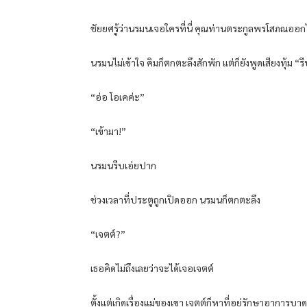
ชัยยศรู้ว่านรมนเจอใครที่นี่ คุณท่านตระกูลพรโสภณออกไป
นรมนไม่เข้าใจ คิมก็ตกตะลึงสักพัก แต่ก็ยังพูดเสียงทุ้ม “ร
“อ่อ โอเคค่ะ”
“เข้ามา!”
นรมนรีบเอ่ยปาก
ช่วงเวลาที่ประตูถูกเปิดออก นรมนก็ตกตะลึง
“เจตต์?”
เธอคิดไม่ถึงเลยว่าจะได้เจอเจตต์
ตั้งแต่เกิดเรื่องแม่ของเขา เจตต์ก็หาที่อยู่รักษาอาการบ