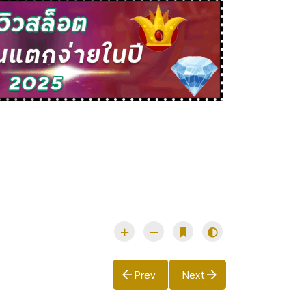
Prev
Next