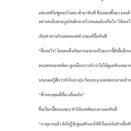
แต่เจตต์ไม่พูดอะไรเลย เข้ามาทันที ดึงนรมนขึ้นมา มองด
อย่างคนในตระกูลโตเล็กตายไปหมดแล้วหรือไง? ให้เธอไปสถ
เห็นท่าทางกังวลของเจตต์ นรมนก็ยิ้มทันที
“ยิ้มอะไร? โดนคนอื่นรังแกจนกลายเป็นแบบนี้ยังยิ้มอีกเ
หนวดของเจตต์ดก ดูเหมือนราวกับว่าไม่ได้ดูแลตัวเองมาห
นรมนแค่รู้สึกว่าหัวใจอบอุ่น ร้อนระอุ เธอเขย่งปลายเท้า
“พี่ ขอบคุณพี่ที่มาเยี่ยมฉัน”
ชื่อเรียกนี้ของนรมน ทำให้เจตต์ขอบตาแดงทันที
“อายุมากแล้ว ยังไม่รู้จักดูแลตัวเองให้ดี ถึงเธอไม่ทำเพื่