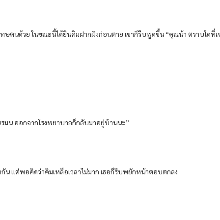
่โทษตนด้วย ในขณะนี้ได้ยินคิมฝากฝังก่อนตาย เขาก็รีบพูดขึ้น “คุณน้า ตราบใดที่เจ
ว นรมน ออกจากโรงพยาบาลก็กลับมาอยู่บ้านนะ”
กัน แต่พอคิดว่าคิมเหลือเวลาไม่มาก เธอก็รีบพยักหน้าตอบตกลง