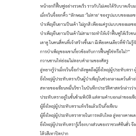
หน้าอกก็ฟื้นฟูอย่างรวดเร็ว ราวกับไม่เคยได้รับบาดเจ็บ
เมิ่งจวินจื่อยกคิ้ว “ลักษณะ ‘ไม่ตาย’ ของรูปแบบของผล
บำเพ็ญยืนยาวเป็นเค้า ไม่ถูกสิ เพียงแค่รูปแบบของผลข
บำเพ็ญยืนยาวเป็นเค้าไม่สามารถทำให้เจ้าฟื้นฟูได้เร็วขนาด
เดาดู ในคนสี่คนที่เจ้าสร้างขึ้นมา มีเพียงคนเดียวที่ข้าไม่รู
การบำเพ็ญของเขาเกี่ยวข้องกับการฟื้นฟูใช่หรือไม่?”
กวานซานไห่ย่อมไม่ตอบคำถามของศัตรู
ลู่หยางรู้ว่าเมิ่งจวินจื่อกำลังพูดถึงผู้ยิ่งใหญ่ผู้ประทับตรา ผู
ยิ่งใหญ่ผู้ประทับตราเป็นผู้บำเพ็ญในช่วงกลางแคว้นต้าอว
สหายของเซียนหมื่นวิชา ในบันทึกประวัติศาสตร์กล่าวว่าผู้ย
ประทับตราอยู่ในขั้นข้ามพิบัติ แต่ตามคำบอกเล่าของเซี
ผู้ยิ่งใหญ่ผู้ประทับตราแท้จริงแล้วเป็นกึ่งเซียน
ผู้ยิ่งใหญ่ผู้ประทับตราตายในการหลับใหล ลู่หยางคาดเดาว
ยิ่งใหญ่ผู้ประทับตรารู้เรื่องบางส่วนของราชวงศ์ซินฮั่ว จึ
โต้วสีเทาปิดปาก