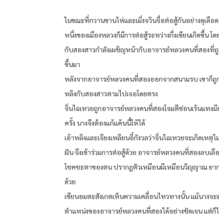
ในขณะที่กวานซานไห่และเมิ่งจวินจื่อต่อสู้กันอย่างดุเดือด 
หนึ่งของเมืองหลวงก็มีการต่อสู้ระหว่างกึ่งเซียนเกิดขึ้น โด
กับสองสาวกำลังเผชิญหน้ากับอาจารย์หลวงคนที่สองที่ถ
ขึ้นมา
หลังจากอาจารย์หลวงคนที่สองออกจากสนามรบ เขาก็ถูก
หลิงกับสองสาวตามไปเจอโดยตรง
จิ่นไฉเหวยถูกอาจารย์หลวงคนที่สองโจมตีซ่อนเร้นแทงมีด
ครั้ง นางจึงต้องแก้แค้นนี้ให้ได้
เอ้าหลิงและเจียงเหลียนอี๋กังวลว่าจิ่นไฉเหวยจะเกิดเหตุไ
ฝัน จึงเข้าร่วมการต่อสู้ด้วย อาจารย์หลวงคนที่สองลบเล
โชคชะตาของตน ปรากฏตัวเหมือนผีเหมือนวิญญาณ ยากที
ด้วย
เซียนอมตะสังเกตเห็นความเคลื่อนไหวทางนั้น แม้นางจะ
ตำแหน่งของอาจารย์หลวงคนที่สองได้อย่างชัดเจน แต่ก็ไ