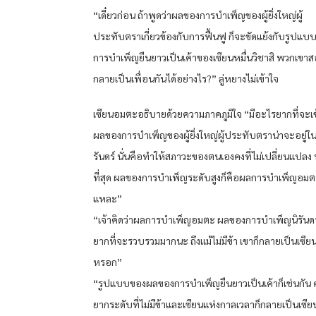
“เดี๋ยวก่อน ถ้าพูดว่าผลของการบำเพ็ญของผู้ยิ่งใหญ่ผู้
ประทับตราเกี่ยวข้องกับการฟื้นฟู ก็จะขัดแย้งกับรูป
การบำเพ็ญยืนยาวเป็นเค้าของเซียนหมื่นวิชาสิ พวกเขา
กลายเป็นเพื่อนกันได้อย่างไร?” ลู่หยางไม่เข้าใจ
เซียนอมตะอธิบายด้วยความภาคภูมิใจ “มีอะไรยากที่จะเข
ผลของการบำเพ็ญของผู้ยิ่งใหญ่ผู้ประทับตราน่าจะอยู่
รันดร์ นั่นคือทำให้สภาวะของตนเองคงที่ไม่เปลี่ยนแปลง พ
ที่สุด ผลของการบำเพ็ญระดับสูงก็คือผลการบำเพ็ญอมตะ
แหละ”
“เจ้าคิดว่าผลการบำเพ็ญอมตะ ผลของการบำเพ็ญนิรันดร์
ยากที่จะรวบรวมมากนะ ถึงแม้ไม่มีข้า เขาก็กลายเป็นเซียน
หรอก”
“รูปแบบของผลของการบำเพ็ญยืนยาวเป็นเค้าก็เช่นกัน
ยากระดับที่ไม่มีข้าและเซียนแห่งกาลเวลาก็กลายเป็นเซียน