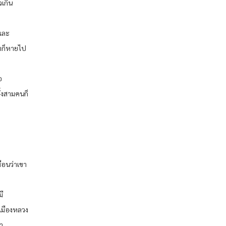
วเกิน
วและ
ขาก็หายไป
อ
้งสามคนก็
มือนว่าเขา
มี
เมืองหลวง
มา