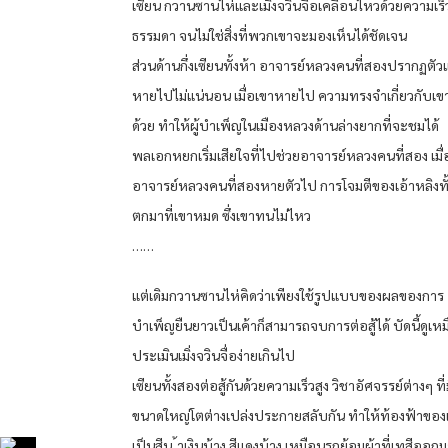
เซียน กวานซานไห่และเมิ่งจวินจื่อเคลื่อนไหวด้วยความเร็
ธรรมดา จนไม่ใช่สิ่งที่พวกเขาจะมองเห็นได้ชัดเจน
ส่วนด้านกึ่งเซียนทั้งห้า อาจารย์หลวงคนที่สองปรากฏตั
หายไปไม่แน่นอน เมื่อเขาหายไป ความทรงจำเกี่ยวกับเ
ด้วย ทำให้ผู้บำเพ็ญในเมืองหลวงด้านล่างยากที่จะชมได้
พลเอกหยกเริ่มเสียใจที่ไปช่วยอาจารย์หลวงคนที่สอง เมื่
อาจารย์หลวงคนที่สองหายตัวไป การโจมตีของเอ้าหลิงทั
ตกมาที่เขาหมด ซึ่งเขาทนไม่ไหว
……
แต่เดิมกวานซานไห่คิดว่าเพียงใช้รูปแบบของผลของการ
บำเพ็ญยืนยาวเป็นเค้าก็สามารถจบการต่อสู้ได้ บัดนี้ดูเห
ประเมินเมิ่งจวินจื่อง่ายเกินไป
เซียนทั้งสองต่อสู้กันด้วยความเร็วสูง วิชาอัศจรรย์ต่างๆ ที่
ขนาดใหญ่โตต่างเปล่งประกายสลับกัน ทำให้ท้องฟ้าของ
เป็นสีน ้าเงินบ้าง สีแดงบ้าง เหมือนรถย้อมผ้าที่เทสีออก