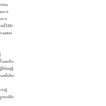
มาก่อน
ของการ
องการ
นี้ ให้ข้า
้จัก ผลของ
้
ี๋ และเป็น
ิ่งใหญ่ผู้
ยนหมื่นวิชา
่าผู้
งถูกหวงโต้ว