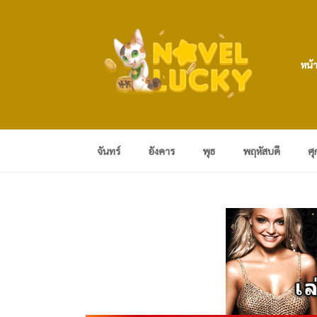
หน้
จันทร์
อังคาร
พุธ
พฤหัสบดี
ศุ