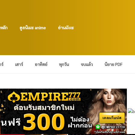
าหลัก
ดูอนิเมะ anime
อ่านมังงะ
กร์
เสาร์
อาทิตย์
ทุกวัน
จบแล้ว
นิยาย PDF