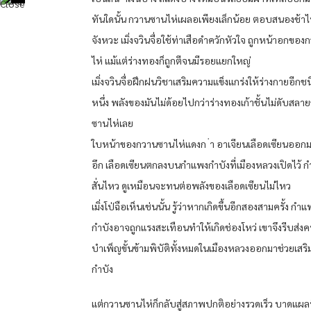
ทันใดนั้น กวานซานไห่เผลอเพียงเล็กน้อย ตอบสนองช้าไ
จังหวะ เมิ่งจวินจื่อใช้ท่าเสือดำควักหัวใจ ถูกหน้าอกขอ
ไห่ แม้แต่ร่างทองก็ถูกตีจนมีรอยแยกใหญ่
เมิ่งจวินจื่อฝึกฝนวิชาเสริมความแข็งแกร่งให้ร่างกายอีกชน
หนึ่ง พลังของมันไม่ด้อยไปกว่าร่างทองเก้าชั้นไม่ดับสล
ซานไห่เลย
ใบหน้าของกวานซานไห่แดงก ่า อาเจียนเลือดเซียนออกม
อึก เลือดเซียนตกลงบนกำแพงกำบังที่เมืองหลวงเปิดไว้ 
สั่นไหว ดูเหมือนจะทนต่อพลังของเลือดเซียนไม่ไหว
เมิ่งโป่ฉือเห็นเช่นนั้น รู้ว่าหากเกิดขึ้นอีกสองสามครั้ง กำ
กำบังอาจถูกแรงสะเทือนทำให้เกิดช่องโหว่ เขาจึงรีบส่งค
บำเพ็ญขั้นข้ามพิบัติทั้งหมดในเมืองหลวงออกมาช่วยเสร
กำบัง
แต่กวานซานไห่ก็กลับสู่สภาพปกติอย่างรวดเร็ว บาดแผลท