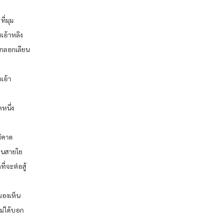
ที่มุม
ยเอ้าหลิง
ูกลอกเลียน
เอ้า
หนึ่ง
ม่คาด
ือนสายใย
่จะต่อสู้
มองเห็น
ม่ได้บอก