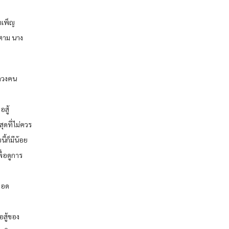
ำเพ็ญ
็ตาม นาง
หลวงคน
อสู้
สุดที่ไม่ควร
ี้ก็มีน้อย
ื่อดูการ
ลอด
อสู้ของ