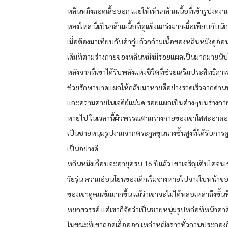
หลินหมิงถอดเสื้อออก เผยให้เห็นกล้ามเนื้อที่เข้ารูปงดงา
หลงไหล นี่เป็นกล้ามเนื้อที่ดูแข็งแกร่งมากเมื่อเทียบกับนักส
เมื่อต้องมาเทียบกับต้ากู่แล้วกล้ามเนื้อของหลินหมิงดูอ
เดิมทีตามร่างกายของหลินหมิงมีรอยแผลเป็นมากมายนับไ
หลังจากที่เขาได้รับพลังแห่งชีวิตที่ช่วยเสริมประสิทธิ
ช่วยรักษาบาดแผลให้กลับมาหายดีอย่างรวดเร็วจากด่าน
และความตายในเจดีย์แม่มด รอยแผลเป็นต่างๆบนร่างกา
หายไป ในเวลานี้ผิวพรรณตามร่างกายของเขาใสสะอาดอย่
เป็นชายหนุ่มรูปงามจากตระกูลขุนนางชั้นสูงที่ได้รับกา
เป็นอย่างดี
หลินหมิงเกือบจะอายุครบ 16 ปีแล้ว เขาเจริญเติบโตจนเข้
วัยรุ่น ความอ่อนโยนของเด็กเริ่มจางหายไปจางใบหน้าข
ของเขาดูคมเข้มมากขึ้น แม้ว่าเขาจะไม่ได้หล่อเหล่าถึงขั้นที
หยกสวรรค์ แต่เขาก็จัดว่าเป็นชายหนุ่มรูปหล่อที่หน้าตาด
ในขณะที่เขาถอดเสื้อออก เหล่าหญิงสาวทั่วลานประลอง