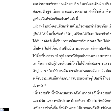
ของร่างกายเพียงอย่างเดียวละก็ หลินหมิงจะเป็นฝ่ายเสีย
ชัดเจน ต้ากู่กำเนิดมาพร้อมกับพละกำลังศักดิ์สิทธิ์ เขาคือผ
สูงที่สุดในสำนักเจ็ดแก่นแท้แห่งนี้
แม้ว่าหลินหมิงจะแข็งแกร่ง แต่ในเรื่องพละกำลังเขาก็คงเ
กู่ไม่ได้ ไป๋จิ้งอวิ๋นพึมพำ “ต้ากู่เปรียบได้กับกอริลลายักษ
ได้กับเสือโคร่งที่ดุร้าย วรยุทย์และพลังปราณเปรียบได้กับ
เสื้อโคร่งไม่ใช้เคี้ยวเล็บก็ไม่มีทางเอาชนะกอริลลายักษ์ได
ไป๋จิ้งอวิ๋นกล่าว “ต้ากู่ต้องการใช้จุดเด่นของตนเองเอาช
เขาต้องการต่อสู้กับหลินหมิงโดยไม่ใช้เคล็ดบ่มเพาะแล
ต้ากู่กล่าว “ศิษย์น้องหลิน หากต้องประลองด้วยเคล็ดบ
พลังปราณเช่นเดียวกันกับการประลองทั่วๆไปละก็ ข้าข
ล่วงหน้า”
“ทั้งความเร็ว ทั้งทักษะและเทคนิคในการต่อสู้ ทั้งความแข
และปริมาณของพลังปราณ ทั้งระดับการฝึกฝน ศิษย์น้อง
เหนือกว่าข้าทั้งสิ้น สิ่งที่ข้าพอจะใช้ประลองกับศิษย์น้อง