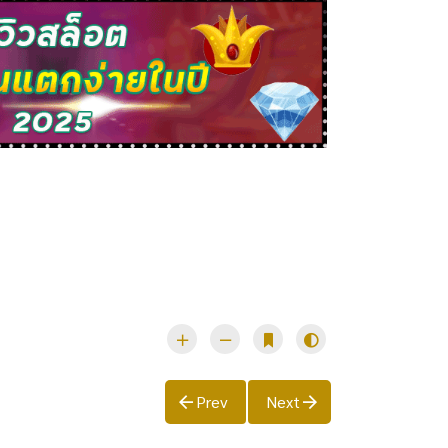
Prev
Next