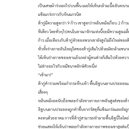
เป็นเศษผ้าร่วงลงไปบนพื้น เผยให้เห็นกล้ามเนื้ออันหน
แข็งแกร่งราวกับหินแกรนิต
ต้ากู่มีความสูงกว่า 9 ก้าว เขาสูงกว่าหลินหมิงเกือบ 2 ก้าว
ทีเดียว โดยทั่วๆไปคนในอาณาจักรแห่งนี้จะมีความสูงเฉล
ก้าว เมื่อเทียบกับต้ากู่หัวของพวกเขายังสูงไม่ถึงไหล่ของต้
ทั่วทั้งร่างกายอันใหญ่โตของต้ากู่เต็มไปด้วยมัดกล้ามขนาด
ได้เห็นร่างกายของเขาแล้วเหล่าผู้คนต่างก็เต็มไปด้วยคว
ไม่ต่างอะไรกับหมีขนาดยักษ์ตัวหนึ่ง!
“เข้ามา!”
ต้ากู่คำรามพร้อมกำกระทืบเท้า พื้นอิฐบนลานประลอง
เสี่ยงๆ
หลินหมิงอดนับถือพละกำลังทางกายภาพอันสูงส่งของต้ากู่ไ
อิฐบนลานประลองถูกทำขึ้นจากวัสดุที่แข็งแกร่งและยังถู
คงทนด้วยอาคม การที่ต้ากู่สามารถทำลายพื้นอิฐนี่ไดโด
ช่วยแสดงให้เห็นว่าพละกำลังทางกายภาพของเขาสูงส่งเป็น