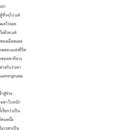
มน่า
ู้ทั่วๆไป แต่
่อนแอไปเลย
ม่ด้วย แต่
ภาพของเลือดและ
ทดสอบแห่งชีวิต
ยของเขาก็จาง
างกับว่าเขา
รดูแลทะนุถนอม
าสู่ช่วง
องเขา ใบหน้า
่เรียกว่าเป็น
ีคนหนึ่ง
ก็แววตาเป็น