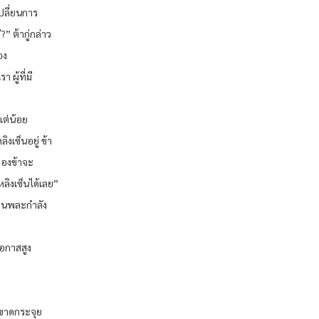
เปลี่ยนการ
 ต้ากู่กล่าว
อง
ผู้ที่มี
แต่น้อย
งเซ็นอยู่ ข้า
ของข้าจะ
หลิงเซ็นได้เลย”
ด้านพละกำลัง
โอกาสสูง
ขาขาดกระจุย