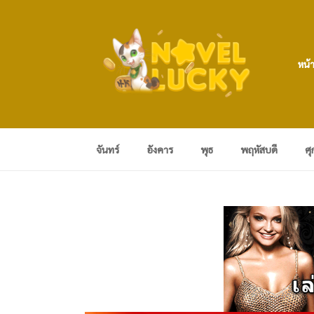
หน้
จันทร์
อังคาร
พุธ
พฤหัสบดี
ศุ