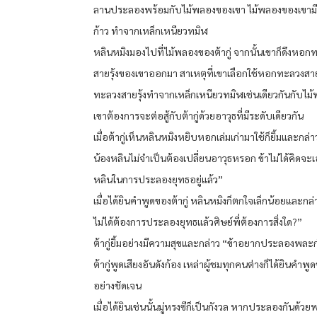
ลานประลองพร้อมกับไม้พลองของเขา ไม้พลองของเขามีส
ก้าว ทำจากเหล็กเหนียวทมิฬ
หลินหมิงมองไปที่ไม้พลองของต้ากู่ จากนั้นเขาก็ดึงหอก
สายรุ้งของเขาออกมา สาเหตุที่เขาเลือกใช้หอกทะลวงสา
ทะลวงสายรุ้งทำจากเหล็กเหนียวทมิฬเช่นเดียวกันกับไม้
เขาต้องการจะต่อสู้กับต้ากู่ด้วยอาวุธที่มีระดับเดียวกัน
เมื่อต้ากู่เห็นหลินหมิงหยิบหอกเล่มเก่ามาใช้ก็ยิ้มและกล่า
น้องหลินไม่จำเป็นต้องเปลี่ยนอาวุธหรอก ข้าไม่ได้คิดจะ
หลินในการประลองยุทธอยู่แล้ว”
เมื่อได้ยินคำพูดของต้ากู่ หลินหมิงก็ตกใจเล็กน้อยและกล่
ไม่ได้ต้องการประลองยุทธแล้วศิษย์พี่ต้องการสิ่งใด?”
ต้ากู่ยิ้มอย่างมีความสุขและกล่าว “ข้าอยากประลองพละก
ต้ากู่พูดเสียงอันดังก้อง เหล่าผู้ชมทุกคนต่างก็ได้ยินคำพ
อย่างชัดเจน
เมื่อได้ยินเช่นนั้นมู่หรงซีก็เป็นกังวล หากประลองกันด้ว