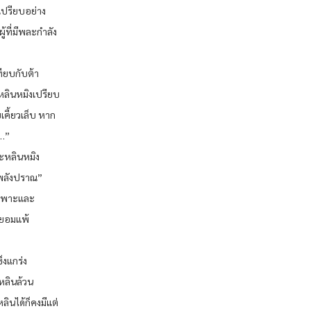
เปรียบอย่าง
ู้ที่มีพละกำลัง
ทียบกับต้า
์ หลินหมิงเปรียบ
เคี้ยวเล็บ หาก
้…”
นะหลินหมิง
ะพลังปราณ”
่มเพาะและ
อยอมแพ้
็งแกร่ง
หลินล้วน
หลินได้ก็คงมีแต่