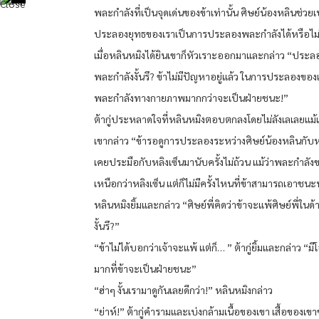
พละกำลังที่เป็นจุดเด่นของข้าเท่านั้น ศิษย์น้องหลินช่วย
ประลองยุทธของเราเป็นการประลองพละกำลังได้หรือไม่?”
เมื่อหลินหมิงได้ยินเขาก็หัวเราะออกมาและกล่าว “ประล
พละกำลังงั้นรึ? ข้าไม่มีปัญหาอยู่แล้ว ในการประลองของเรา 
พละกำลังทางกายภาพมากกว่าจะเป็นฝ่ายชนะ!”
ต้ากู่ประหลาดใจที่หลินหมิงตอบตกลงโดยไม่ลังเลเลยแม้
เขากล่าว “ข้ารอดูการประลองระหว่างศิษย์น้องหลินกับหลิ
เคยประมือกับหลิงเซ็นมานับครั้งไม่ถ้วน แม้ว่าพละกำลัง
เหนือกว่าหลิงเซ็น แต่ก็ไม่มีครั้งไหนที่ข้าสามารถเอาชนะ
หลินหมิงยิ้มและกล่าว “ศิษย์พี่คิดว่าข้าจะแพ้ศิษย์พี่ใน
งั้นรึ?”
“ข้าไม่ได้บอกว่าเจ้าจะแพ้ แต่ก็… ” ต้ากู่ยิ้มและกล่าว “มี
มากที่ข้าจะเป็นฝ่ายชนะ”
“ฮ่าๆ งั้นเรามาดูกันเลยดีกว่า!” หลินหมิงกล่าว
“ย่าห์!” ต้ากู่คำรามและเบ่งกล้ามเนื้อของเขา เสื้อของเ