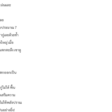
าแน่นและ
เลย
ี่ยประมาณ 7
ากู่เลยด้วยซ้ำ
ใหญ่ เมื่อ
ามตกตะลึง เขาดู
แตกออกเป็น
ม่ได้ พื้น
กเสริมความ
ยไม่ใช้พลังปราณ
อย่างยิ่ง!