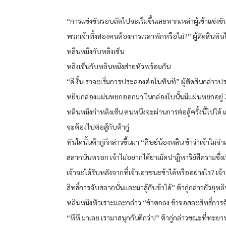
“การแข่งขันรอบถัดไปจะเริ่มขึ้นเลยหากเหล่าผู้เข้าแข่งข
พวกเจ้าทั้งสองคนต้องการเวลาพักหรือไม่?” ผู้ตัดสินหั
หลินหมิงกับหลิงเซ็น
หลิงเซ็นกับหลินหมิงส่ายหัวพร้อมกัน
“ดี งั้นเราจะเริ่มการประลองต่อในทันที” ผู้ตัดสินกล่า
หยิบกล่องแผ่นหยกออกมา ในกล่องใบนั้นมีแผ่นหยกอยู่
หลินหมิงกำหลิงเซ็น คนหนึ่งจะผ่านการต่อสู้ครั้งนี้ไปได้
จะต้องไปต่อสู้กับต้ากู่
ทันใดนั้นต้ากู่ก็กล่าวขึ้นมา “ศิษย์น้องหลิน ข้าว่าเจ้าไม่จ
สลากนั่นหรอก เจ้าไม่อยากได้ยาเม็ดปาฏิหาริย์สีครามซึ่งเ
เจ้าจะได้รับหลังจากที่เจ้าเอาชนะข้าได้หรืออย่างไร? เ
สิทธิ์การจับสลากนั่นและมาสู้กับข้าได้” ต้ากู่กล่าวยั่วยุหล
หลินหมิงหัวเราะและกล่าว “ข้าตกลง ข้าขอสละสิทธิ์การ
“หึหึ มาเลย เรามาสนุกกันดีกว่า!” ต้ากู่กล่าวขณะที่ทะย