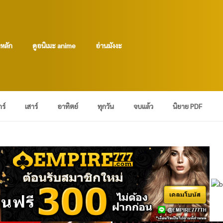
าหลัก
ดูอนิเมะ anime
อ่านมังงะ
กร์
เสาร์
อาทิตย์
ทุกวัน
จบแล้ว
นิยาย PDF