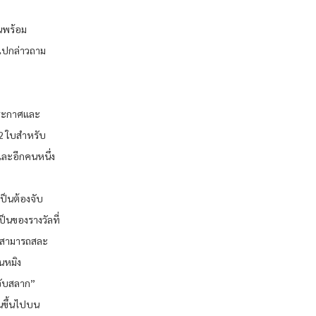
ันพร้อม
นไปกล่าวถาม
วประกาศและ
 2 ใบสำหรับ
 และอีกคนหนึ่ง
ำเป็นต้องจับ
ป็นของรางวัลที่
จ้าสามารถสละ
ินหมิง
จับสลาก”
านขึ้นไปบน