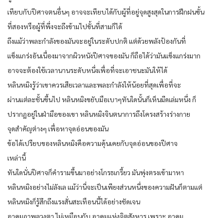
เทียบกับปีศาจตนอื่นๆ อาจจะเทียบได้กับผู้ที่อยู่จุดสูงสุดในการฝึกฝนขั้น
ที่สองหรือผู้ที่พึ่งจะถึงข้ามไปขั้นที่สามก็ได้
ถึงแม้ว่าพละกำลังของมันจะอยู่ในระดับปกติ แต่ด้วยพลังป้องกันที่
แข็งแกร่งอันเนื่องมาจากผิวหนังปีศาจของมัน ก็ถือได้ว่ามันแข็งแกร่งมาก
อาจจะต้องใช้เวลานานระดับหนึ่งเพื่อที่จะเอาชนะมันให้ได้
หลินหมิงรู้ว่าเขาควรเสียเวลาและพละกำลังให้น้อยที่สุดเพื่อที่จะ
ผ่านแต่ละชั้นขึ้นไป หลินหมิงขยับมือเบาๆทันใดนั้นก็เห็นมีดเล่มหนึ่ง ก็
ปรากฏอยู่ในฝ่ามือของเขา หลินหมิงจินตนาการถึงโครงสร้างร่างกาย
จุดสำคัญต่างๆ เพื่อหาจุดอ่อนของมัน
ข้อได้เปรียบของหลินหมิงคือความคุ้นเคยกับจุดอ่อนของปีศาจ
เหล่านี้
ทันใดนั่นปีศาจก็คำรามขึ้นมาอย่างโกรธเกรี้ยว มันพุ่งตรงเข้ามาหา
หลินหมิงอย่างไม่ลังเล แม้ว่านี่จะเป็นเพียงส่วนหนึ่งของความฝันก็ตามแต่
หลินหมิงก็รู้สึกถึงแรงสั่นสะเทือนนี้ได้อย่างชัดเจน
อาคมภาพลวงตา ไม่เหมือนกับ อาคมแห่งจิตสังหาร เพราะ อาคม