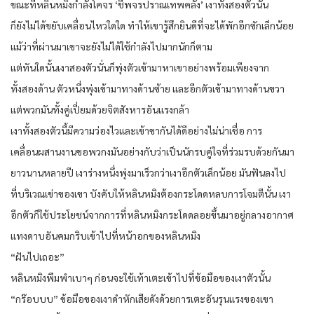
ขณะที่หลินหมิงกำลังโคจร ‘ชีพจรปราณเทพคลั่ง’ เงาทั้งสองตัวนั้น
ก็ยังไม่ได้ขยับเคลื่อนไหวใดใด ทำให้เขารู้สึกยินดีที่จะได้พักอีกซักเล็กน้อย
แม้ว่าที่ผ่านมาเขาจะยังไม่ได้ใช้กำลังไปมากนักก็ตาม
แต่ทันใดนั้นเงาสองตัวนั่นก็พุ่งตัวเข้ามาหาเขาอย่างพร้อมเพียงจาก
ทั้งสองด้าน ตัวหนึ่งพุ่งเข้ามาทางด้านซ้าย และอีกตัวเข้ามาทางด้านขวา
แต่พวกมันทั้งคู่เปี่ยมด้วยจิตสังหารอันแรงกล้า
เงาทั้งสองตัวนี้มีความว่องไวและเข้าขากันได้ดีอย่างไม่น่าเชื่อ การ
เคลื่อนผสานงานขอพวกงมันอย่างกับว่าเป็นนักรบคู่ใจที่ร่วมรบด้วยกันมา
ยาวนานหลายปี เงาร่างหนึ่งพุ่งมาเร็วกว่าเงาอีกตัวเล็กน้อย มันฟันลงไป
ที่บริเวณเข่าของเขา บังคับให้หลินหมิงต้องกระโดดหลบการโจมตีนั้น เงา
อีกตัวก็ใช้ประโยชน์จากการที่หลินหมิงกระโดดลอยขึ้นมาอยู่กลางอากาศ
แทงดาบอันคมกริบเข้าไปที่หน้าอกของหลินหมิง
“ฝันไปเถอะ”
หลินหมิงพึมพำเบาๆ ก่อนจะใช้เท้าเตะเข้าไปที่ข้อมือของเงาตัวนั้น
“กร๊อบบบ” ข้อมือของเงาดำหักเสียดังด้วยการเตะอันรุนแรงของเขา