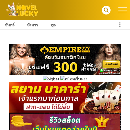
จันทร์
อังคาร
พุธ