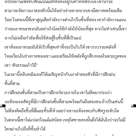
หวังหยานเฟิงขบฟันแน่นแต่ก็ยังคงอยู่ในท่าทีที่สงบนิ่ง เขาน่าจะ
สามารถจัดการเงาสองตัวนั้นได้อย่างง่ายดายหากเขามีสภาพพร้อมเต็ม
ร้อย ในตอนนี้ที่เขาสูญเสียกำลังบางส่วนไปในชั้นที่สอง เขากำลังวางแผน
ว่าจะเอาชนะพวกมันอย่างไรโดยใช้กำลังให้น้อยที่สุด หากไม่ทำเช่นนี้เขา
อาจไม่เหลือกำลังเพื่อใช้ต่อสู้ในชั้นที่สี่เป็นแน่
เขาต้องเอาชนะมันให้เร็วที่สุดเท่าที่จะเป็นไปได้ เขารวบรวมพลังที่
ไหลเวียนในร่างกายของเขา และเตรียมใช้พลังที่ถูกสืบทอดในตระกูลของ
เขา ‘สัจธรรมเก้าวิถี’
ในเวลานี้หลินหมิงเองก็ได้เผชิญหน้ากับเงาดำสองตัวที่มีการฝึกฝน
ขั้นที่สาม
การฝึกฝนขั้นที่สามเป็นการฝึกอวัยวะภายใน เขาไม่คิดมาก่อนว่า
จะต้องเจอศัตรูที่มีการฝึกฝนขั้นที่สามพร้อมกันถึงสองตน ถ้าเป็นเช่นนี้
ไม่ต้องคิดถึงชั้นที่สี่และชั้นที่ห้าเลยว่าเขาจะต้องพบกับศัตรูระดับใด
ในตอนนี้เขาไม่แปลกใจแม้แต่น้อย เหตุใดชายคนนั้นถึงได้มั่นใจว่าจะไม่มี
ใครผ่านไปถึงที่ชั้นห้าได้