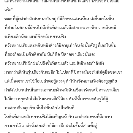
แต่หวังหยานเฟิงสามารถผ่านไปถึงชั้นที่สามได้แล้วรึ น่าประทับใจเสีย
จริง”
ขณะที่ผู้เฒ่ากำลังสนทนากันอยู่ ก็มีอีกคนแสงหนึ่งเปล่งขึ้นมาในชั้น
ที่สาม ในตอนนี้มีคนไปถึงชั้นที่สามแล้วถึงสองคน เขาช้ากว่าหลินหมิ
งเพียงเล็กน้อย เขาก็คือหวังหยานเฟิง
หวังหยานเฟิงและหลินหมิงต่างก็มีอายุเท่ากัน ดังนั้นศัตรูที่เจอในชั้น
ที่สองก็จะเป็นตัวเดียวกัน นั่นก็คือ ปีศาจเขาเดียวนั่นเอง
หวังหยานเฟิงฝึกฝนไปถึงขั้นที่สามแล้ว แถมยังมีพละกำลังยัง
มากกว่าเด็กในรุ่นเดียวกันซะอีก ไม่แปลกที่ปีศาจนั่นจะไม่ใช่คู่มือของเขา
แต่เนื่องจากเขาใช้มือเปล่าต่อสู้ตรงๆ ทำให้หวังหยานเฟิงต้องสูญเสีย
กำลังไปบางส่วนในการเอาชนะผิวหนังอันแข็งแกร่งของปีศาจเขาเดียว
ไม่มีการหยุดพักใดใดในมหาเจดีย์วิจิตร ทันทีที่เอาชนะศัตรูได้ผู้
ทดสอบก็จะถูกย้ายขึ้นไปชั้นต่อไปในทันที
ในชั้นที่สามหวังหยานเฟิงได้เผชิญหน้ากับ เงาดำสองคนที่ถือดาบ
ยาวเอาไว้ เงาดำทั้งสองต่างก็มีการฝึกฝนในขั้นที่สามทั้งคู่