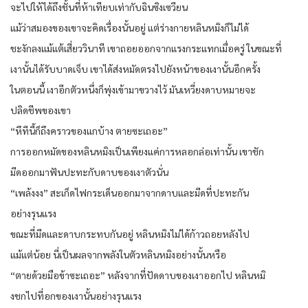
จะไปให้ได้ถึงชั้นที่ห้าเทียบเท่ากับฉินซิงเซวียน
แม้ว่าสมองของเขาจะคิดเรื่องนั้นอยู่ แต่ร่างกายหลินหมิงก็ไม่ได้
ชะงักลงแม้แต้เสี่ยววินาที เขาถอยออกจากแรงกระแทกเมื่อครู่ ในขณะที่
เงานั้นได้รับบาดเจ็บ เขาได้ส่งหมัดตรงไปยังหน้าของเงานั้นอีกครั้ง
ในตอนนี้ เงาอีกตัวหนึ่งก็พุ่งเข้ามาขวางไว้ มันเหวี่ยงดาบหมายจะ
ปลิดชีพของเขา
“หึทีนี้ก็ถึงคราวของแกบ้าง ตายซะเถอะ”
การออกหมัดของหลินหมิงเป็นเพียงแค่การหลอกล่อเท่านั้น เขาชัก
มีดออกมาฟันปะทะกับดาบของเงาตัวนั่น
“เพล้งงง” สะเก็ดไฟกระเด็นออกมาจากดาบและมีดที่ปะทะกัน
อย่างรุนแรง
ขณะที่มีดและดาบกระทบกันอยู่ หลินหมิงไม่ได้ก้าวถอยหลังไป
แม้แต่น้อย นี่เป็นผลจากพลังในตัวหลินหมิงอย่างนั้นหรือ
“ตายด้วยมือข้าซะเถอะ” หลังจากที่ปัดดาบของเงาออกไป หลินหมิ
งชกไปที่อกของเงานั้นอย่างรุนแรง