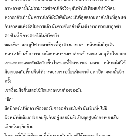
ภาพลวงตานั้นไม่สามารถฆ่าคนได้จริงๆ มันทำได้เพียงแค่ทำให้คน
หวาดกลัวเท่านั้น ตราบใดที่ยังมีสติมั่นคง มันก็สูยสลายหายไปในที่สุด แต่
กับอาคมแห่งจิตสังหารแล้ว มันต่างกันอย่างสิ้นเชิง หากพวกเขาถูกฆ่า
ตายในนี้ ก็อาจตายได้ในชีวิตจริง
ขณะที่เขามองดูปีศาจเขาเดียวที่พุ่งตรงมาหาเขา หลินหมิงก็พุ่งตัว
หลบไปด้านข้าง การกระโดดหลบของเขาค่อนข้างจะแปลกๆ คือไหล่ของ
เขาแทบจะแตะสัมผัสกับพื้น ในขณะที่ปีศาจพุ่งผ่านเขามา หลินหมิงก็ใช้
มือทุบลงกับพื้นเพื่อให้ร่างของเขา เปลี่ยนทิศทางไปหาปีศาจตนนั้นอีก
ครั้ง
เขาเงื้อมมือขึ้นและใช้มีดแทงลงบนท้องของมัน
“ฉึก”
มีดปักลงไปที่กลางท้องของปีศาจอย่างแม่นยำ มันเป็นที่ๆไม่มี
ผิวหนังที่แข็งแกร่งคอยคุ้มกันอยู่ และมันยังเป็นจุดศูนย์กลางของเส้น
เลือดใหญ่อีกด้วย
ในขณะที่มีดได้เสียบอยู่ที่ท้องของมัน เลือดก็ได้พุ่งกระเส็นออกมา