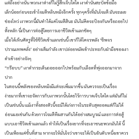
แต่ถึงอย่างนั้น พวกเงาต่างก็ไม่รู้สึกเจ็บใดใด เงาดำนั่นสะบัดข้อมือ
เล็กน้อยก่อนจะเข้าโจมตีหลินหมิงอีกครั้ง ทุกๆครั้งที่มันโจมตี มันจะเผย
ช่องโหว่ เงาพวกนี้มันทำได้แค่โจมตีสินะ มันไม่คิดจะป้องกันหรือถอยไป
ตั้งหลัก นี่เป็นการต่อสู้โดยการเอาชีวิตเข้าแลกชัดๆ
เมื่อได้เห็นศัตรูที่ใช้ชีวิตเข้าแลกเช่นนี้ เขาก็ได้โคจรพลัง ‘ชีพจร
ปราณเทพคลั่ง’ อย่างเต็มกำลัง เขาปล่อยหมัดเข้าปะทะกับฝ่ามือของเงา
ดำเข้าอย่างจังๆ
“กร๊อบบ” เงาดำกระเด็นถอยออกไปพร้อมกับเลือดที่พุ่งออกมาจาก
ปาก
ในตอนนี้พลังของหลินหมิงมีแต่จะเพิ่มมากขึ้น มันควรจะเป็นเรื่อง
ง่ายมากที่เขาจะจัดการกับเงาพวกนั้นโดยไร้การบาดเจ็บใดใด แต่มันก็ไม่
เป็นเช่นนั้น แม้เงาทั้งสองตัวนี้จะมิได้เก่งกาจในระดับสุดยอดแต่ก็ไม่ได้
อ่อนแอเช่นกัน ด้วยการโจมตีทีผสานกันได้อย่างสมบูรณ์ และการต่อสู้
แบบเอาชีวิตเข้าแลกแล้ว ทำให้เป็นเรื่องยากที่จะเอาชนะพวกมันได้ นี้
เป็นเพียงแค่ชั้นที่สาม หากจะให้มั่นใจว่าเขาจะได้เป็นอันดับหนึ่งเขาควร