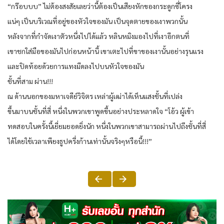
“กร๊อบบบ” ไม่ต้องสงสัยเลยว่านี้ต้องเป็นเสียงหักของกระดูกซี่โครง
แน่ๆ เป็นบริเวณที่อยู่ของหัวใจของมัน เป็นจุดตายของเงาพวกนั้น
หลังจากที่กำจัดเงาตัวหนึ่งไปได้แล้ว หลินหมิงมองไปที่เงาอีกตนที่
เขาชกใส่มือของมันไปก่อนหน้านี้ เขาเตะไปที่ขาของเงานั้นอย่างรุนแรง
และปิดท้อยด้วยการแทงมีดลงไปบนหัวใจของมัน
ชั้นที่สาม ผ่าน!!!
ณ ด้านนอกของมหาเจดีย์วิจิตร เหล่าผู้เฒ่าได้เห็นแสงชั้นที่เปล่ง
ขึ้นมาบนชั้นที่สี่ หนึ่งในพวกเขาพูดขึ้นอย่างประหลาดใจ “โอ้ว ผู้เข้า
ทดสอบในครั้งนี้เยี่ยมยอดยิ่งนัก หนึ่งในพวกเขาสามารถผ่านไปถึงชั้นที่สี่
ได้โดยใช้เวลาเพียงธูปครึ่งก้านเท่านั้นจริงๆหรือนี้!!!”