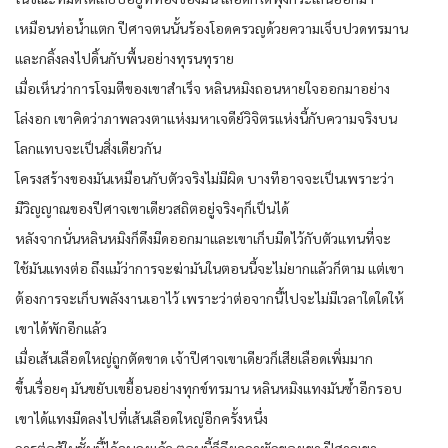
เหมือนท่อน้ำแตก ปีศาจตนนั้นร้องโอดครวญด้วยความเจ็บปวดทรมาน
และกลิ้งลงไปดิ้นกับพื้นอย่างทุรนทุราย
เมื่อเห็นว่าการโจมตีของเขาสำเร็จ หลินหมิงถอนหายใจออกมาอย่าง
โล่งอก เขาคิดว่าภาพลวงตาแห่งมหาเจดีย์วิจิตรแห่งนี้กับความจริงบน
โลกแทบจะเป็นสิ่งเดียวกัน
โครงสร้างของมันเหมือนกับตัวจริงไม่มีผิด บางทีอาจจะเป็นเพราะว่า
มีวิญญาณของปีศาจเขาเดียวสถิตอยู่จริงๆก็เป็นได้
หลังจากนั่นหลินหมิงก็ดึงมีดออกมาและเขาเก็บมีดไว้กับตัวแทนที่จะ
ใช้มันแทงต่อ ถึงแม้ว่าการจะฆ่ามันในตอนนี้จะไม่ยากแล้วก็ตาม แต่เขา
ต้องการจะเก็บพลังงานเอาไว้ เพราะว่าต่อจากนี้ไปจะไม่มีเวลาใดใดให้
เขาได้พักอีกแล้ว
เมื่อเส้นเลือดใหญ่ถูกตัดขาด เจ้าปีศาจเขาเดียวก็เสียเลือดเพิ่มมาก
ขึ้นเรื่อยๆ มันขยับเขยื้อนอย่างทุกข์ทรมาน หลินหมิงแทงมันซ้ำอีกรอบ
เขาได้แทงมีดลงไปที่เส้นเลือดใหญ่อีกครั้งหนึ่ง
การต่อสู้ในชั้นนี้ได้จบลงแล้ว ตอนนี้ก็ถึงเวลาพักของเขา ปีศาจเขา