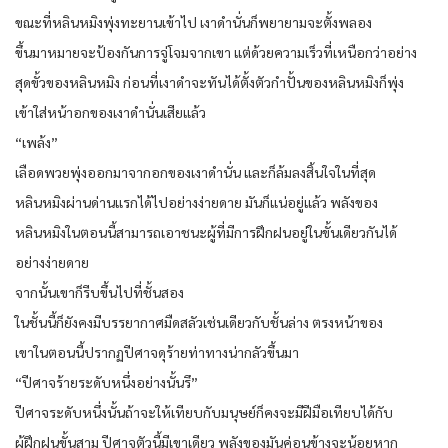
ขณะที่หลินหมิงพุ่งทะยานเข้าไป เงาดำนั่นก็พยายามจะตั้งพลอง
ขึ้นมาหมายจะป้องกันการจู่โจมจากเขา แต่ด้วยความเร็วที่เหนือกว่าอย่าง
สุดขั้วของหลินหมิง ก่อนที่เงาดำจะทันได้ตั้งตัวกำปั้นของหลินหมิงก็พุ่ง
เข้าใส่หน้าอกของเงาดำนั่นเสียแล้ว
“เพล้ง”
เลือดพวยพุ่งออกมาจากอกของเงาดำนั่น และก็ล้มลงสิ้นใจในที่สุด
หลินหมิงผ่านด่านแรกได้ไปอย่างง่ายดาย มันก็แน่อยู่แล้ว พลังของ
หลินหมิงในตอนนี้สามารถเอาชนะผู้ที่มีการฝึกฝนอยู่ในขั้นเดียวกันได้
อย่างง่ายดาย
จากนั้นเขาก็รีบขึ้นไปที่ชั้นสอง
ในชั้นนี้ก็ยังคงมีบรรยากาศมืดสลัวเช่นเดียวกับชั้นล่าง ตรงหน้าของ
เขาในตอนนี้ปรากฏปีศาจดุร้ายท่าทางน่ากลัวขึ้นมา
“ปีศาจร้ายระดับหนึ่งอย่างนั้นรึ”
ปีศาจระดับหนึ่งนั้นถ้าจะให้เทียบกับมนุษย์ก็คงจะมีฝีมือเทียบได้กับ
ผู้ฝึกฝนขั้นสาม ปีศาจตัวนี้มีเขาเดียว พลังของมันค่อนข้างจะน้อยหาก