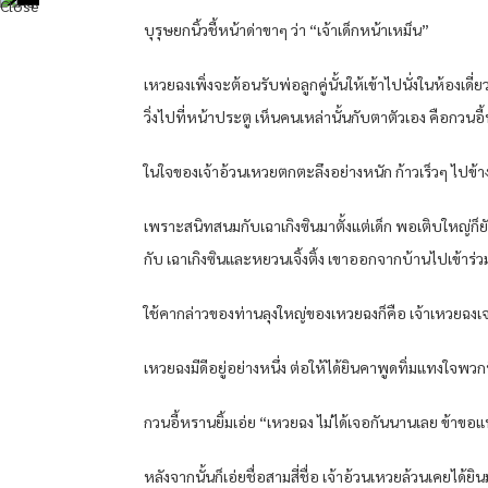
บุรุษยกนิ้วชี้หน้าด่าขาๆ ว่า “เจ้าเด็กหน้าเหม็น”
เหวยฉงเพิ่งจะต้อนรับพ่อลูกคู่นั้นให้เข้าไปนั่งในห้องเด
วิ่งไปที่หน้าประตู เห็นคนเหล่านั้นกับตาตัวเอง คือกวนอี้หรา
ในใจของเจ้าอ้วนเหวยตกตะลึงอย่างหนัก ก้าวเร็วๆ ไปข้าง
เพราะสนิทสนมกับเฉาเกิงซินมาตั้งแต่เด็ก พอเติบใหญ่ก็ยั
กับ เฉาเกิงซินและหยวนเจิ้งติ้ง เขาออกจากบ้านไปเข้าร่
ใช้คากล่าวของท่านลุงใหญ่ของเหวยฉงก็คือ เจ้าเหวยฉง
เหวยฉงมีดีอยู่อย่างหนึ่ง ต่อให้ได้ยินคาพูดทิ่มแทงใจพวก
กวนอี้หรานยิ้มเอ่ย “เหวยฉง ไม่ได้เจอกันนานเลย ข้าข
หลังจากนั้นก็เอ่ยชื่อสามสี่ชื่อ เจ้าอ้วนเหวยล้วนเคย