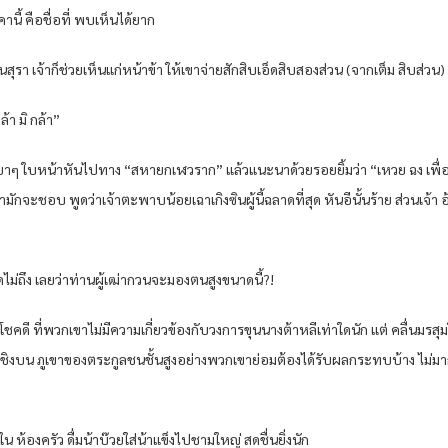
านี้ คือชื่อที่ พบเห็นได้ยาก
รา เจ้าก็ช่วยเห็นแก่หน้าข้า ให้เขาจ่ายสักสิบเอ็ดสิบสองส่วน (จากเต็ม สิบส่วน) 
ล้า มิ กล้า”
าๆ ใบหน้าหันไปทาง “สหายกเฬวราก” แล้วแนะนาด้วยรอยยิ้มว่า “เหวย ฉง เพื่อน
มักจะชอบ พูดว่าเจ้าตะพาบน้อยเฉาเกิงซินผู้นี้ฉลาดที่สุด หันอีนั้นร้าย ส่วนเจ้า 
ม่ถึง เลยว่าท่านผู้เฒ่ากวนจะมองตนสูงขนาดนี้?!
นี่ โชคดี ที่พวกเขาไม่มีความเกี่ยวข้องกับวงการขุนนางต้าหลีเท่าใดนัก แต่ คลื่นมรสุ
ล เค่อชิงบน ภูเขาของตระกูลชนชั้นสูงอย่างพวกเขาย่อมต้องได้รับผลกระทบบ้าง ไม่ม
ใน ห้องครัว ดื่มน้าบ๊วยใส่น้าแข็งไปชามใหญ่ สดชื่นยิ่งนัก