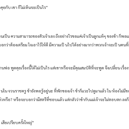
พูดคุยกับ เขา ก็ไม่เห็นจะเป็นไร”
วนเป็น ความสามารถของตัวเจ้าเอง ถึงอย่างไรขอแค่เจ้าเป็นลูกแท้ๆ ของข้า ก็พอ
กว่าต้องเตรียม ใจเอาไว้ให้ดี มีความเป็ นไปได้อย่างมากว่าพวกเจ้าจะเป็ นคนที่
่อ พูดคุยเรื่องนี้ได้ไม่เป็นไร แต่เขาหรือจะมีคุณสมบัติที่จะพูด จึงเปลี่ยน เรื่องพู
”
ุ่ นใน จวนราชครู ข้ายังพอรู้อยู่นะ ที่พักของเจ้า ข้าก็แวะไปดูมาแล้ว ใน ห้องไม่
ล้วหรือ? หรือจะบอกว่ามีสตรีที่ชอบแล้ว แต่กลัวว่าข้ากับแม่เจ้าจะไม่ตอบตก ลงก็เ
 เสียเปรียบครั้งใหญ่”