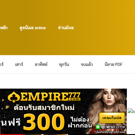
าหลัก
ดูอนิเมะ anime
อ่านมังงะ
กร์
เสาร์
อาทิตย์
ทุกวัน
จบแล้ว
นิยาย PDF