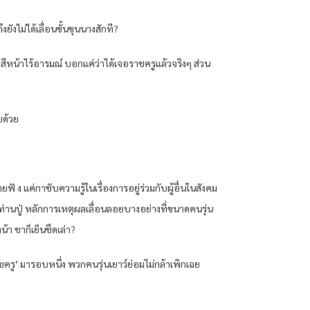
ังไม่ได้เลื่อนขั้นขุนนางสักที?
ีหน้าไร้อารมณ์ บอกแค่ว่าได้เจอราชครูแล้วจริงๆ ส่วน
ยด้วย
 ง แค่กาชับความรู้ในเรื่องการอยู่ร่วมกับผู้อื่นในสังคม
ท่านปู่ หลักการเหตุผลเลื่อนลอยบางอย่างที่ขนาดคนรุ่น
น้า ชาก็เย็นชืดเล่า?
ชครู’ มารอบหนึ่ง พวกคนรุ่นเยาว์ย่อมไม่กล้าเพิกเฉย