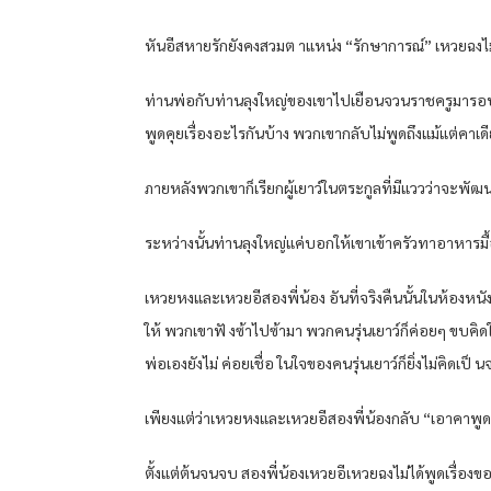
หันอีสหายรักยังคงสวมต าแหน่ง “รักษาการณ์” เหวยฉงไม่ค่อย
ท่านพ่อกับท่านลุงใหญ่ของเขาไปเยือนจวนราชครูมารอบหนึ
พูดคุยเรื่องอะไรกันบ้าง พวกเขากลับไม่พูดถึงแม้แต่คาเด
ภายหลังพวกเขาก็เรียกผู้เยาว์ในตระกูลที่มีแววว่าจะพัฒนา
ระหว่างนั้นท่านลุงใหญ่แค่บอกให้เขาเข้าครัวทาอาหารมื้
เหวยหงและเหวยอีสองพี่น้อง อันที่จริงคืนนั้นในห้องหนังส
ให้ พวกเขาฟั งซ้าไปซ้ามา พวกคนรุ่นเยาว์ก็ค่อยๆ ขบคิ
พ่อเองยังไม่ ค่อยเชื่อ ในใจของคนรุ่นเยาว์ก็ยิ่งไม่คิดเป
เพียงแต่ว่าเหวยหงและเหวยอีสองพี่น้องกลับ “เอาคาพูดเก่
ตั้งแต่ต้นจนจบ สองพี่น้องเหวยอีเหวยฉงไม่ได้พูดเรื่อง