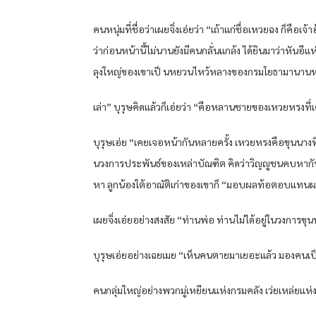
คนหนุ่มที่ชื่อว่าเผยจิ่งเอ่ยว่า “เถ้าแก่ชื่อเหวยฉง ก็คือเ
ว่าก่อนหน้านี้ไม่นานยังมีคนกลั่นแกล้ง ได้ยินมาว่าหัน
ลุงใหญ่ของเขาเป็ นหยวนไหว้หลางของกรมโยธามานานหลา
เล่า” บุรุษคิดแล้วก็เอ่ยว่า “คือหลานชายของเหวยหรงที่
บุรุษเอ่ย “เคยเจอหน้ากันหลายครั้ง เหวยหรงคือขุนนางที
นวงการประพันธ์ของเหล่าบัณฑิต คิดว่าวิญญูชนคบหากันด
หา ลูกน้องใต้อาณัติเก่าของเขาก็ “มอบผลท้อตอบแทนผลหลี
เผยจิ่งเอ่ยอย่างสงสัย “ท่านพ่อ ท่านไม่ได้อยู่ในวงการขุน
บุรุษเอ่ยอย่างเฉยเมย “เห็นคนตายมาเยอะแล้ว มองคน
คนกลุ่มใหญ่อย่างพวกมู่เหยียนแห่งกรมคลัง เว่ยเหล่ยแห่