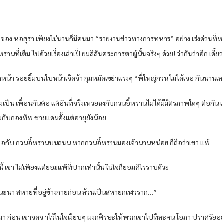
ี่ยวของ หอสุรา เพียงไม่นานก็มีคนมา “รายงานข่าวทางการทหาร” อย่าง เร่งด่วนที่ห
นที่เต็ม ไปด้วยเรื่องเล่าเปี่ ยมสีสันตระการตาผู้นั้นจริงๆ ด้วย! ว่ากันว่าอีก เดี๋ยว
หน้า รอยยิ้มบนใบหน้าเจิดจ้า กุมหมัดเขย่าแรงๆ “พี่ใหญ่กวน ไม่ได้เจอ กันนาน
งเป็น เพื่อนกันต่อ แต่อันที่จริงเหวยฉงกับกวนอี้หรานไม่ได้มีมิตรภาพใดๆ ต่อกัน
วมกับกองทัพ ชายแดนตั้งแต่อายุยังน้อย
เจอกับ กวนอี้หรานบนถนน หากกวนอี้หรานมองเจ้านานหน่อย ก็ถือว่าเขา แพ้
นี้ เขา ไม่เพียงแต่ยอมแพ้ที่ปากเท่านั้น ในใจก็ยอมศิโรราบด้วย
อแนะนา สหายที่อยู่ข้างกายก่อน ล้วนเป็นสหายกเฬวราก…”
ได้ยินมา ก่อน เขาจดจ าไว้ในใจเงียบๆ ผงกศีรษะให้พวกเขาไปทีละคน โอภา ปราศรัย