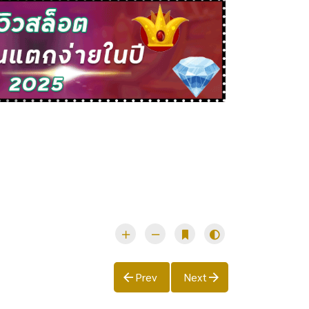
Prev
Next