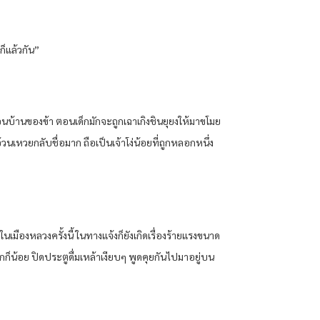
ก็แล้วกัน”
บ้านของข้า ตอนเด็กมักจะถูกเฉาเกิงชินยุยงให้มาขโมย
อ้วนเหวยกลับชื่อมาก ถือเป็นเจ้าโง่น้อยที่ถูกหลอกหนึ่ง
มในเมืองหลวงครั้งนี้ ในทางแจ้งก็ยังเกิดเรื่องร้ายแรงขนาด
ากก็น้อย ปิดประตูดื่มเหล้าเงียบๆ พูดคุยกันไปมาอยู่บน