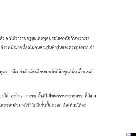
แล้ว จ าได้ว่าราชครูชุยเคยพูดประโยคหนึ่งกับพวกเรา
 ก้าวหน้ามากที่สุดในคนสามรุ่นห้ารุ่นของตระกูลพวกเจ้า
ดว่า “ถึงอย่างไรเงินเดือนของข้าก็มีอยู่แค่นั้น เลี้ยงเหล้า
มีของมีค่าอะไร ตาราพวกนั้นก็ไม่ใช่ตาราหายากตาราที่มีเล่ม
ลยซ่อนตัวนางไว้? ไม่ถึงขั้นนั้นหรอก ต่อให้สะใภ้จะ