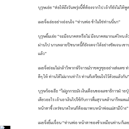
บุรุษเอ่ย “ต่อให้ถึงวันพรุ่งนี้ที่ต้องจากไป เจ้าก็ยังไม่ได้
เผยจิ่งเอ่ยอย่างอ่อนใจ “ท่านพ่อ ข้าไม่ใช่ท่านนี่นา”
บุรุษยิ้มเอ่ย “จะมีอนาคตหรือไม่ มีอนาคตมากแค่ไหน ล้
ผ่านไป นานหลายปีขนาดนี้ก็ยังจดจาได้อย่างชัดเจน เขาบอ
แล้ว”
เผยจิ่งย่อมไม่กล้าวิพากษ์วิจารณ์ราชครูชุยอย่างส่งเดช ท่านพ
ดีๆ ให้ ท่านได้ไม่มากเท่าไร ท่านก็เตรียมใจไว้ด้วยแล้วกัน
บุรุษร้องเอ๊ะ “ไม่ถูกกระมัง เงินเดือนของเลขาธิการฝ่ ายป
เดียวอะไร เจ้าเอาเงินไปใช้กับการดื่มสุราเคล้านารีหมดแ
หน้าตาขี้ เหร่ขนาดไหนก็ต้องมาพบหน้าพ่อแม่สามีบ้าง”
เผยจิ่งยิ้มเจื่อน “ท่านพ่อ หน้าตาของข้าเหมือนท่าน ก็เลย