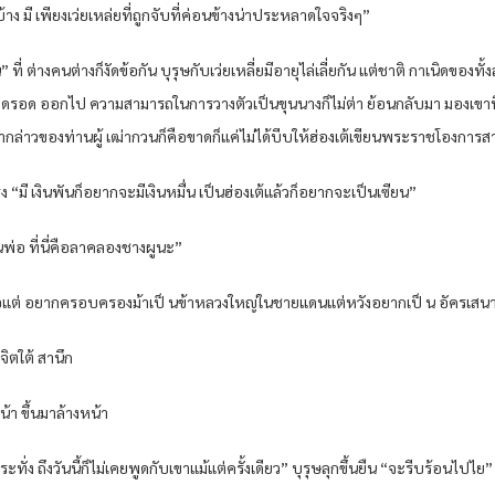
บ้าง มี เพียงเว่ยเหล่ยที่ถูกจับที่ค่อนข้างน่าประหลาดใจจริงๆ”
่ ต่างคนต่างก็งัดข้อกัน บุรุษกับเว่ยเหลี่ยมีอายุไล่เลี่ยกัน แต่ชาติ กาเนิดของทั้
่เล็ดรอด ออกไป ความสามารถในการวางตัวเป็นขุนนางก็ไม่ต่า ย้อนกลับมา มองเขา
ค ากล่าวของท่านผู้ เฒ่ากวนก็คือขาดก็แค่ไม่ได้บีบให้ฮ่องเต้เขียนพระราชโองการสาน
แรง “มี เงินพันก็อยากจะมีเงินหมื่น เป็นฮ่องเต้แล้วก็อยากจะเป็นเซียน”
านพ่อ ที่นี่คือลาคลองชางผูนะ”
 ขี่ล่อแต่ อยากครอบครองม้าเป็ นข้าหลวงใหญ่ในชายแดนแต่หวังอยากเป็ น อัครเสน
จิตใต้ สานึก
น้า ขึ้นมาล้างหน้า
ะทั่ง ถึงวันนี้ก็ไม่เคยพูดกับเขาแม้แต่ครั้งเดียว” บุรุษลุกขึ้นยืน “จะรีบร้อนไปไย