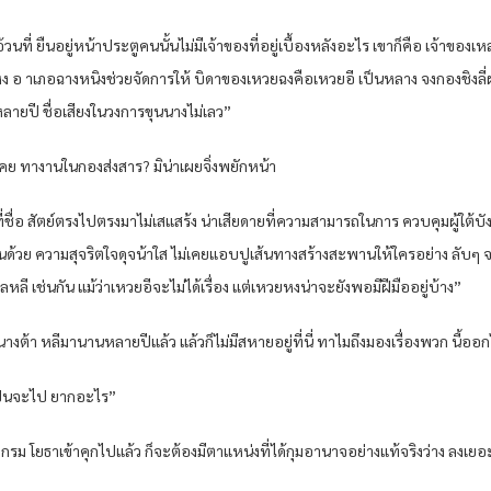
จ้าอ้วนที่ ยืนอยู่หน้าประตูคนนั้นไม่มีเจ้าของที่อยู่เบื้องหลังอะไร เขาก็คือ เจ้าขอ
อีแห่ง อ าเภอฉางหนิงช่วยจัดการให้ บิดาของเหวยฉงคือเหวยอี เป็นหลาง จงกองชิงล
ยปี ชื่อเสียงในวงการขุนนางไม่เลว”
เคย ทางานในกองส่งสาร? มิน่าเผยจิ่งพยักหน้า
่ชื่อ สัตย์ตรงไปตรงมาไม่เสแสร้ง น่าเสียดายที่ความสามารถในการ ควบคุมผู้ใต้
้วย ความสุจริตใจดุจน้าใส ไม่เคยแอบปูเส้นทางสร้างสะพานให้ใครอย่าง ลับๆ จ
 เช่นกัน แม้ว่าเหวยอีจะไม่ได้เรื่อง แต่เหวยหงน่าจะยังพอมีฝีมืออยู่บ้าง”
นางต้า หลีมานานหลายปีแล้ว แล้วก็ไม่มีสหายอยู่ที่นี่ ทาไมถึงมองเรื่องพวก นี้ออก
เป็นจะไป ยากอะไร”
งกรม โยธาเข้าคุกไปแล้ว ก็จะต้องมีตาแหน่งที่ได้กุมอานาจอย่างแท้จริงว่าง ลงเย