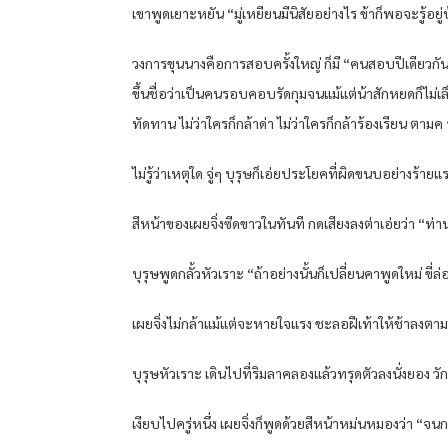
เขาพูดเยาะหยัน “มู่เหยียนมีนิสัยอย่างไร ข้าก็พอจะรู้อยู่
วงการขุนนางคือการสอบครั้งใหญ่ ก็มี “คนสอบปีเดียวกัน” ที
ขึ้นชื่อว่าเป็นคนรอบคอบรัดกุมจนแม้แต่น้าสักหยดก็ไม
ทัดทาน ไม่ว่าใครก็กล้าด่า ไม่ว่าใครก็กล้าร้องเรียน ตาม
ไม่รู้ว่าเหตุใด จู่ๆ บุรุษก็เอ่ยประโยคที่ผิดขนบอย่างร้าย
สีหน้าของเผยจิ่งซีดขาวในทันที กดเสียงลงต่าเอ่ยว่า “ท่
บุรุษพูดกลั้วหัวเราะ “ถ้าอย่างนั้นก็เปลี่ยนคาพูดใหม่
เผยจิ่งไม่กล้าแม้แต่จะหายใจแรง ชะลอฝีเท้าให้ช้าลงตาม
บุรุษหัวเราะ เดินไปที่ริมลาคลองแล้วทรุดตัวลงนั่งยอง วัก
เงียบไปครู่หนึ่ง เผยจิ่งก็พูดด้วยสีหน้าหม่นหมองว่า “จนกร