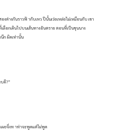
งสองต่างกันราวฟ้ ากับเหว ปีนั้นเว่ยเหล่ยไม่เหมือนกับ เขา
ที่เลือกเดินไปบนเส้นทางอันตราย ตอนที่เป็นขุนนาง
ึก ผิดเท่านั้น
าบดี?”
” เผยจิ่งท าท่าจะพูดแต่ไม่พูด