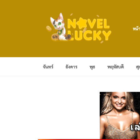
หน้
จันทร์
อังคาร
พุธ
พฤหัสบดี
ศุ