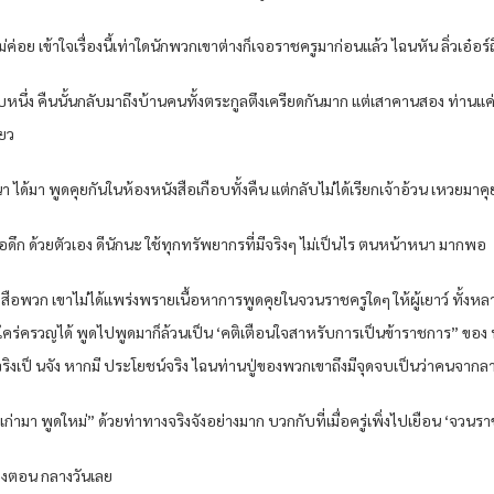
 เข้าใจเรื่องนี้เท่าใดนักพวกเขาต่างก็เจอราชครูมาก่อนแล้ว ไฉนหัน ลิ่วเอ๋อร์ถึงย
่ง คืนนั้นกลับมาถึงบ้านคนทั้งตระกูลตึงเครียดกันมาก แต่เสาคานสอง ท่านแค่ส
ียว
 ได้มา พูดคุยกันในห้องหนังสือเกือบทั้งคืน แต่กลับไม่ได้เรียกเจ้าอ้วน เหวยมาคุ
อดึก ด้วยตัวเอง ดีนักนะ ใช้ทุกทรัพยากรที่มีจริงๆ ไม่เป็นไร ตนหน้าหนา มากพอ
ือพวก เขาไม่ได้แพร่งพรายเนื้อหาการพูดคุยในจวนราชครูใดๆ ให้ผู้เยาว์ ทั้งหลายฟั
ดใคร่ครวญได้ พูดไปพูดมาก็ล้วนเป็น ‘คติเตือนใจสาหรับการเป็นข้าราชการ” ของ 
็ นจริงเป็ นจัง หากมี ประโยชน์จริง ไฉนท่านปู่ของพวกเขาถึงมีจุดจบเป็นว่าคนจากลา
ามา พูดใหม่” ด้วยท่าทางจริงจังอย่างมาก บวกกับที่เมื่อครู่เพิ่งไปเยือน ‘จวนรา
ของตอน กลางวันเลย