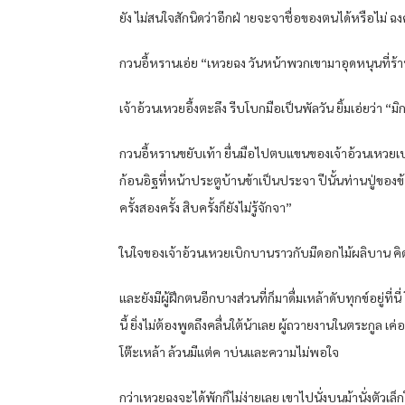
ยัง ไม่สนใจสักนิดว่าอีกฝ่ ายจะจาชื่อของตนได้หรือไม่ ฉงค
กวนอี้หรานเอ่ย “เหวยฉง วันหน้าพวกเขามาอุดหนุนที่ร้านสุ
เจ้าอ้วนเหวยอึ้งตะลึง รีบโบกมือเป็นพัลวัน ยิ้มเอ่ยว่า “มิก
กวนอี้หรานขยับเท้า ยื่นมือไปตบแขนของเจ้าอ้วนเหวยเบ
ก้อนอิฐที่หน้าประตูบ้านข้าเป็นประจา ปีนั้นท่านปู่ของข้า
ครั้งสองครั้ง สิบครั้งก็ยังไม่รู้จักจา”
ในใจของเจ้าอ้วนเหวยเบิกบานราวกับมีดอกไม้ผลิบาน คิดไ
และยังมีผู้ฝึกตนอีกบางส่วนที่ก็มาดื่มเหล้าดับทุกข์อยู่ที่
นี้ ยิ่งไม่ต้องพูดถึงคลื่นใต้น้าเลย ผู้ถวายงานในตระกู
โต๊ะเหล้า ล้วนมีแต่ค าบ่นและความไม่พอใจ
กว่าเหวยฉงจะได้พักก็ไม่ง่ายเลย เขาไปนั่งบนม้านั่งตัวเล็ก