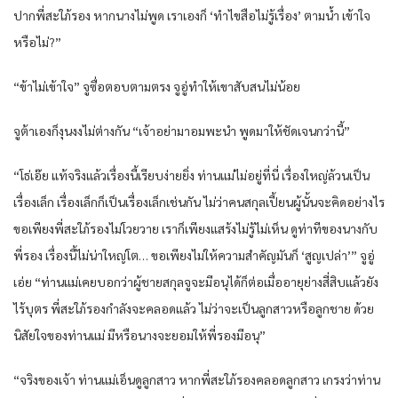
ปากพี่สะใภ้รอง หากนางไม่พูด เราเองก็ ‘ทำไขสือไม่รู้เรื่อง’ ตามน้ำ เข้าใจ
หรือไม่?”
“ข้าไม่เข้าใจ” จูซื่อตอบตามตรง จูอู่ทำให้เขาสับสนไม่น้อย
จูต้าเองก็งุนงงไม่ต่างกัน “เจ้าอย่ามาอมพะนำ พูดมาให้ชัดเจนกว่านี้”
“โธ่เอ๊ย แท้จริงแล้วเรื่องนี้เรียบง่ายยิ่ง ท่านแม่ไม่อยู่ที่นี่ เรื่องใหญ่ล้วนเป็น
เรื่องเล็ก เรื่องเล็กก็เป็นเรื่องเล็กเช่นกัน ไม่ว่าคนสกุลเปี้ยนผู้นั้นจะคิดอย่างไร
ขอเพียงพี่สะใภ้รองไม่โวยวาย เราก็เพียงแสร้งไม่รู้ไม่เห็น ดูท่าทีของนางกับ
พี่รอง เรื่องนี้ไม่น่าใหญ่โต… ขอเพียงไม่ให้ความสำคัญมันก็ ‘สูญเปล่า’” จูอู่
เอ่ย “ท่านแม่เคยบอกว่าผู้ชายสกุลจูจะมีอนุได้ก็ต่อเมื่ออายุย่างสี่สิบแล้วยัง
ไร้บุตร พี่สะใภ้รองกำลังจะคลอดแล้ว ไม่ว่าจะเป็นลูกสาวหรือลูกชาย ด้วย
นิสัยใจของท่านแม่ มีหรือนางจะยอมให้พี่รองมีอนุ”
“จริงของเจ้า ท่านแม่เอ็นดูลูกสาว หากพี่สะใภ้รองคลอดลูกสาว เกรงว่าท่าน