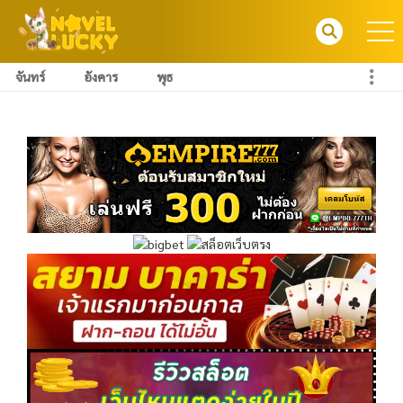
จันทร์
อังคาร
พุธ