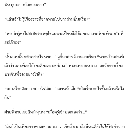
นั้น ทุกอย่างก็จะกระจ่าง”
“แล้วเจ้าไม่รู้เรื่องราวที่ขาดหายไปบางส่วนนั้นหรือ?”
“หากข้ารู้คงไม่สงสัยว่าเหตุใดแม่นางเปี้ยนถึงได้ออกมาจากห้องพี่รองกับพี่
สะใภ้รอง”
“งั้นตอนนี้จะทำอย่างไร หาก…” จูซื่อกล่าวด้วยความวิตก “หากจริงอย่างที่
เจ้าว่า และพี่สะใภ้รองต้องคลอดก่อนกำหนดเพราะนาง เราจะจัดการเรื่อง
นางกับพี่รองอย่างไรดี?”
“ตอนนี้จะจัดการอย่างไรได้เล่า” เขาหน้าเสีย “เกิดเรื่องอะไรขึ้นแล้วหรือไง
กัน”
ฝ่ายพี่ชายเผยสีหน้างุนงง “เมื่อครู่เจ้าบอกเองว่า…”
“มันก็เป็นเพียงการคาดเดาของเราว่าเกิดเรื่องอะไรขึ้น แต่ยังไม่ได้ฟังคำจาก