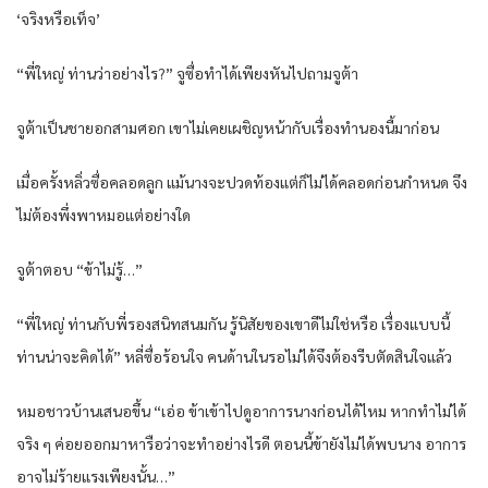
‘จริงหรือเท็จ’
“พี่ใหญ่ ท่านว่าอย่างไร?” จูซื่อทำได้เพียงหันไปถามจูต้า
จูต้าเป็นชายอกสามศอก เขาไม่เคยเผชิญหน้ากับเรื่องทำนองนี้มาก่อน
เมื่อครั้งหลิ่วซื่อคลอดลูก แม้นางจะปวดท้องแต่ก็ไม่ได้คลอดก่อนกำหนด จึง
ไม่ต้องพึ่งพาหมอแต่อย่างใด
จูต้าตอบ “ข้าไม่รู้…”
“พี่ใหญ่ ท่านกับพี่รองสนิทสนมกัน รู้นิสัยของเขาดีไม่ใช่หรือ เรื่องแบบนี้
ท่านน่าจะคิดได้” หลี่ซื่อร้อนใจ คนด้านในรอไม่ได้จึงต้องรีบตัดสินใจแล้ว
หมอชาวบ้านเสนอขึ้น “เอ่อ ข้าเข้าไปดูอาการนางก่อนได้ไหม หากทำไม่ได้
จริง ๆ ค่อยออกมาหารือว่าจะทำอย่างไรดี ตอนนี้ข้ายังไม่ได้พบนาง อาการ
อาจไม่ร้ายแรงเพียงนั้น…”