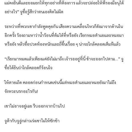
แม่คงยินดีและยอมยกให้ทุกอย่างที่ต้องการ แล้วจะปล่อยให้พี่รองมีอนุได้
อย่างไร” จูซื่อรู้สึกว่าตนเองคิดไม่ผิด
ระหว่างที่พวกเขากำลังพูดคุยกัน เสียงความเคลื่อนไหวก็ดังมาจากด้านใน
อีกครั้ง ร้องถามหาว่าน้ำร้อนที่ต้มได้ที่หรือยัง เรียกหมอตำแยและหมอมา
หรือยัง หลิวซื่อปวดท้องหนักและถี่ขึ้นเรื่อย ๆ น่าจะใกล้คลอดเต็มทีแล้ว
“เรียกมาหมดแล้วเพียงแค่ยังไม่มาถึง เจ้ารออยู่ที่นี่ ข้าจะออกไปตาม…” จู
ซื่อได้ยินว่าใกล้คลอดก็ร้อนใจ
ให้ตายเถิด คลอดก่อนกำหนดเช่นนี้แต่หมอตำแยและหมอยังมาไม่ถึง
จังหวะนรกอะไรกัน!
เขาไม่อาจอยู่เฉย รีบออกจากบ้านไป
จูต้ากับจูอู่กล่าวเร่งเขาไม่ให้ชักช้า