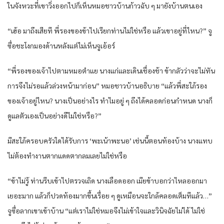
ในจังหวะที่เขาวิ่งออกไปก็เห็นหมอชาวบ้านก้าวฉับ ๆ มายังบ้านตนเอง
“เฮ้อ มาถึงเสียที พี่รองของข้าไปเรียกท่านไม่ใช่หรือ แล้วเขาอยู่ที่ไหน?” จู
ซื่อชะโงกมองด้านหลังแต่ไม่เห็นจูเอ้อร์
“พี่รองของเจ้าไปตามหมอตำแย นางแก่และเดินเชื่องช้า ข้ากลัวว่าจะไม่ทัน
การจึงไม่รอแล้วล่วงหน้ามาก่อน” หมอชาวบ้านอธิบาย “แล้วพี่สะใภ้รอง
ของเจ้าอยู่ไหน? นางเป็นอย่างไร ทำไมอยู่ ๆ ถึงได้คลอดก่อนกำหนด นางก็
ดูแลตัวเองเป็นอย่างดีไม่ใช่หรือ?”
มีสะใภ้ครอบครัวใดได้รับการ ‘พะเน้าพะนอ’ เช่นนี้ตอนท้องบ้าง นางแทบ
ไม่ต้องทำงานตากแดดตากลมเลยไม่ใช่หรือ
“ข้าไม่รู้ ท่านรีบเข้าไปตรวจเถิด นางเลือดออก เมียข้าบอกว่าไหลออกมา
เยอะมาก แล้วก็ปวดท้องมากขึ้นเรื่อย ๆ ดูเหมือนจะใกล้คลอดเต็มทีแล้ว…”
จูซื่อลากเขาเข้าบ้าน “แต่เราไม่ใช่หมอจึงไม่เข้าใจและวินิจฉัยไม่ได้ ไม่ใช่