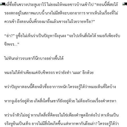
หลี่ซื่อยืนขวางประตูเอาไว้ ไม่ยอมให้หมอชาวบ้านเข้าไป “ตอนนี้พี่สะใภ้
รองตกอยู่ในสภาพแบบนี้ นางไม่มีสติจะบอกอาการ หากเห็นในเรื่องที่ไม่
ควรเข้า ถึงตอนนั้นพี่รองมาถึงแล้วเขาจะไม่โวยวายหรือ?”
“อ่า?” จูซื่อไม่เห็นว่าเป็นปัญหาจึงงุนงง “จะไปเห็นสิ่งใดได้ หมอก็เพียงจับ
ชีพจร…”
ไม่ทันกล่าวจบเขาก็นึกบางอย่างขึ้นได้
หมอไม่ได้ทำเพียงแค่จับชีพรจร ทว่ายังทำ ‘แผล’ อีกด้วย
ทว่าปัญหาตอนนี้คือหลิวซื่ออาการหนัก ใครจะรู้ได้ว่าหมอเห็นที่ใดบ้าง
หากจูเอ้อร์อยู่ด้วย เกิดสิ่งใดขึ้นเขาก็ยังอยู่ด้วย ไม่ต้องกังวลเรื่องคำครหา
ทว่าเจ้าตัวไม่อยู่ หากเกิดสิ่งที่คิดจะไม่ใช่เพียงคำพูดอีกต่อไป ตาเห็นเป็น
จริงหูยินเป็นเท็จ อาจไม่มีสิ่งใดเกิดขึ้น แต่หากพากันลือเล่า? ใครจะรู้ได้ว่า