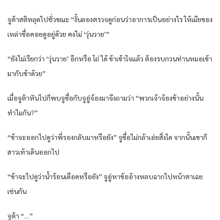
จูต้าสติหลุดไปชั่วขณะ “งั้นลองตรวจดูก่อนว่าอาการเป็นอย่างไร ให้เมียของ
เหล่าซื่อคอยดูอยู่ด้วย คงไม่ ‘วุ่นวาย’”
“ยังไม่เรียกว่า ‘วุ่นวาย’ อีกหรือ โถ่ ได้ ข้าเข้าใจแล้ว ต้องรบกวนท่านหมอเข้า
มากับข้าด้วย”
เมื่อจูต้าหันไปก็พบจูซื่อกับจูอู่จ้องมาจึงถามว่า “พวกเจ้าจ้องข้าอย่างนั้น
ทำไมกัน?”
“ข้าจะออกไปดูว่าพี่รองกลับมาหรือยัง” จูซื่อไม่กล้าเอ่ยสิ่งใด จากนั้นเขาก็
สาวเท้าเดินออกไป
“ข้าจะไปดูว่าน้ำร้อนเดือดหรือยัง” จูอู่หาข้ออ้างหลบฉากไปหน้าตาเฉย
เช่นกัน
จูต้า “…”