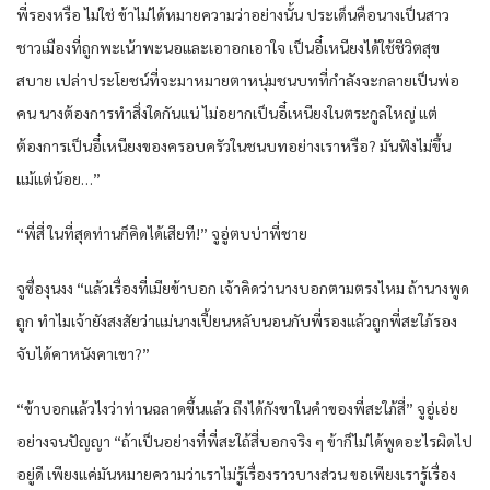
พี่รองหรือ ไม่ใช่ ข้าไม่ได้หมายความว่าอย่างนั้น ประเด็นคือนางเป็นสาว
ชาวเมืองที่ถูกพะเน้าพะนอและเอาอกเอาใจ เป็นอี๋เหนียงได้ใช้ชีวิตสุข
สบาย เปล่าประโยชน์ที่จะมาหมายตาหนุ่มชนบทที่กำลังจะกลายเป็นพ่อ
คน นางต้องการทำสิ่งใดกันแน่ ไม่อยากเป็นอี๋เหนียงในตระกูลใหญ่ แต่
ต้องการเป็นอี๋เหนียงของครอบครัวในชนบทอย่างเราหรือ? มันฟังไม่ขึ้น
แม้แต่น้อย…”
“พี่สี่ ในที่สุดท่านก็คิดได้เสียที!” จูอู่ตบบ่าพี่ชาย
จูซื่องุนงง “แล้วเรื่องที่เมียข้าบอก เจ้าคิดว่านางบอกตามตรงไหม ถ้านางพูด
ถูก ทำไมเจ้ายังสงสัยว่าแม่นางเปี้ยนหลับนอนกับพี่รองแล้วถูกพี่สะใภ้รอง
จับได้คาหนังคาเขา?”
“ข้าบอกแล้วไงว่าท่านฉลาดขึ้นแล้ว ถึงได้กังขาในคำของพี่สะใภ้สี่” จูอู่เอ่ย
อย่างจนปัญญา “ถ้าเป็นอย่างที่พี่สะใถ้สี่บอกจริง ๆ ข้าก็ไม่ได้พูดอะไรผิดไป
อยู่ดี เพียงแค่มันหมายความว่าเราไม่รู้เรื่องราวบางส่วน ขอเพียงเรารู้เรื่อง