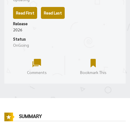
Read First
Read Last
Release
2026
Status
OnGoing
Comments
Bookmark This
SUMMARY