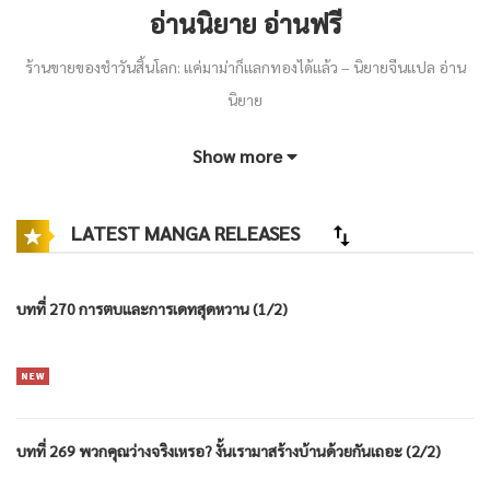
อ่านนิยาย อ่านฟรี
ร้านขายของชำวันสิ้นโลก: แค่มาม่าก็แลกทองได้แล้ว – นิยายจีนแปล อ่าน
นิยาย
อ่านฟรีจนจบที่
https://novel-lucky.com/
Show more
พลิกชีวิตเจ้าของร้านของชำสู่ราชาผู้มั่งคั่ง!
‘หลินโม่’
ชายหนุ่มดวงตกที่
LATEST MANGA RELEASES
เปลี่ยนร้านโชห่วยให้กลายเป็นสถานีเสบียงสุดปลอดภัยในโลกซอมบี้ เมื่อ
บะหมี่กึ่งสำเร็จรูปแลกทองคำได้มหาศาล ความรวยระดับตำนานจึงบังเกิด!
บทที่ 270 การตบและการเดทสุดหวาน (1/2)
ติดตามความสนุกสะใจใน
นิยายแปล
แนวเอาชีวิตรอดและสร้างตัวได้ที่
novel-lucky
(
โนเวล ลัคกี้
) แหล่งรวม
นิยายอ่านฟรี
ที่ดีที่สุด ใครชอบแนว
ค้าขายข้ามมิติ ตบหน้าพวกดูถูก และพระเอกสายเปย์ต้องห้ามพลาด อ่าน
เลยวันนี้เพื่อสัมผัสความมันส์ขีดสุด!
บทที่ 269 พวกคุณว่างจริงเหรอ? งั้นเรามาสร้างบ้านด้วยกันเถอะ (2/2)