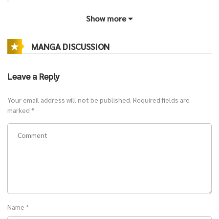
เผ่าพันธุ์ได้อย่างยิ่งใหญ่ เหมาะสำหรับผู้อ่านที่ชื่นชอบ
นิยายแฟนตาซี
,
June 5, 2026
Show more
อ่านนิยายออนไลน์
,
อ่านนิยายฟรี
, เรื่องราวแนวพระเอกพัฒนาตัวเอง โลก
กว้าง การต่อสู้สุดเข้มข้น และมหากาพย์แห่งจักรวาล
ตอนที่ 1424 ความคาดหวังของจักรพรรดิน ้าแข็ง
MANGA DISCUSSION
ติดตามความลับของสายเลือดในตำนานและการผงาดขึ้นของผู้ที่จะ
June 5, 2026
เปลี่ยนแปลงทุกสรรพชีวิตได้ใน
Spirit Realm อาณาจักรวิญญาณ
ได้แล้ววัน
Leave a Reply
ตอนที่ 1423 ถูกจ ำกัดโดยกฎ
นี้บน
Novel Lucky
,
โนเวลลัคกี้
แหล่งรวม
นิยาย
,
นิยายแฟนตาซี
, และ
Your email address will not be published.
Required fields are
June 5, 2026
นิยายแฟนตาซีไซไฟ
คุณภาพที่ไม่ควรพลาด!
marked
*
ตอนที่ 1422 ถอยกลับอย่างปลอดภัย
June 5, 2026
ตอนที่ 1421 วิญญาณปีศาจกระหายเลือด
June 5, 2026
Name
*
ตอนที่ 1420 ค้นหาอีกเส้นทาง