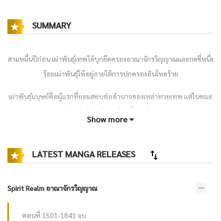
SUMMARY
สามหมื่นปีก่อน เผ่าพันธุ์เทพได้บุกยึดครองอาณาจักรวิญญาณและกดขี่หนึ่ง
ร้อยเผ่าพันธุ์ให้อยู่ภายใต้การปกครองอันโหดร้าย
เผ่าพันธุ์มนุษย์คือผู้แรกที่ยอมสยบต่ออำนาจของเหล่าทวยเทพ แต่ในขณะ
เดียวกันก็เป็นผู้แรกที่ลุกขึ้นต่อต้าน
Show more
เมื่อเผ่าพันธุ์เทพประสบวิกฤต หนึ่งร้อยเผ่าพันธุ์จึงรวมพลังกันก่อกบฏ โค่น
ล้มผู้ปกครองทรราชและขับไล่พวกเขาออกจากอาณาจักรวิญญาณ
LATEST MANGA RELEASES
ทว่าหลังจากได้รับอำนาจ เผ่าพันธุ์มนุษย์กลับค่อย ๆ เดินซ้ำรอยอดีต กลาย
เป็นผู้ปกครองที่เผ่าพันธุ์อื่นต่างหวาดกลัวและเกลียดชัง
Spirit Realm อาณาจักรวิญญาณ
เหล่าเผ่าพันธุ์จึงเฝ้ารอ…
ตอนที่ 1501-1841 จบ